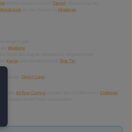
del
erhitzt und es entsteht
Dampf
. Gleichzeitig mit
Mundstück
um den Dampf zu
inhalieren
.
gen eingezogen
 die
Wicklung
wird durch den Zug am Mundstück mitgenommen
den
Kamin
und das Mundstück (
Drip Tip
)
 die Lunge (
Direct Lung
).
ben eine
Airflow Control
verbaut, die mit Hilfe eines
Stellrings
,
d
auf eigene Bedürfnisse einzustellen.