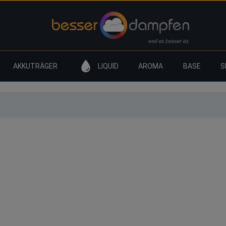
AKKUTRÄGER
LIQUID
AROMA
BASE
S
Airflow - was ist das
Beim Dampfen gelangt Lu