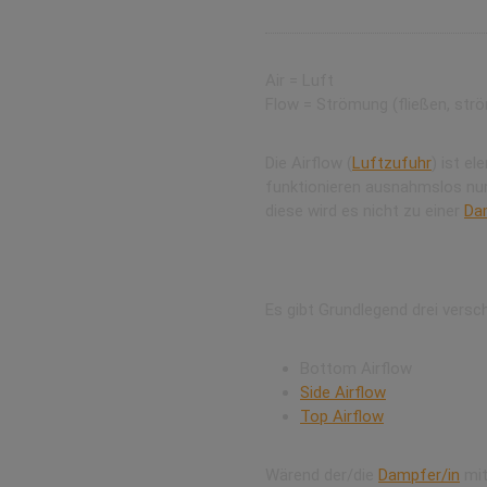
Air = Luft
Flow = Strömung (fließen, str
Die Airflow (
Luftzufuhr
) ist e
funktionieren ausnahmslos nur 
diese wird es nicht zu einer
Da
Verschiedene Systeme
Es gibt Grundlegend drei versc
Bottom Airflow
Side Airflow
Top Airflow
Wärend der/die
Dampfer/in
mi