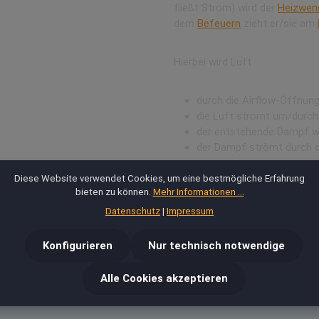
fließt Strom) wird der
Heizwen
dem
Befeuern
zieht er/sie am
Hierbei wird Luft
durch die Airflow-Öffnun
die Luft strömt um/durch
der entstehende Dampf 
der Dampf strömt durch 
Diese Website verwendet Cookies, um eine bestmögliche Erfahrung
in den Mundraum oder direkt in
bieten zu können.
Mehr Informationen ...
Datenschutz
|
Impressum
Viele moderne Verdampfer ha
dafür sorgt den
Zugwiderstan
Konfigurieren
Nur technisch notwendige
Alle Cookies akzeptieren