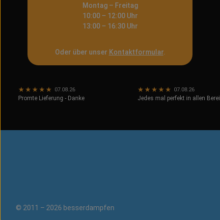
Montag – Freitag
10:00 – 12:00 Uhr
13:00 – 16:30 Uhr
Oder über unser
Kontaktformular
.
★
★
★
★
★
★
★
★
★
★
07.08.26
07.08.26
Promte Lieferung - Danke
Jedes mal perfekt in allen Bere
© 2011 – 2026 besserdampfen