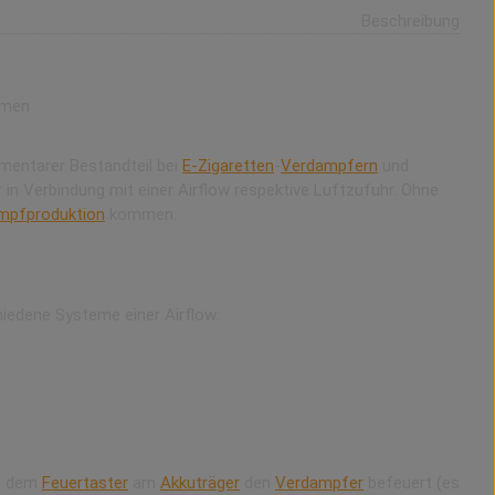
Beschreibung
ömen
lementarer Bestandteil bei
E-Zigaretten
-
Verdampfern
und
in Verbindung mit einer Airflow respektive Luftzufuhr. Ohne
mpfproduktion
kommen.
hiedene Systeme einer Airflow:
t dem
Feuertaster
am
Akkuträger
den
Verdampfer
befeuert (es