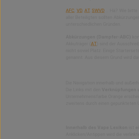
AFC
,
VD
,
AT
,
SWVD
… Hä? Wie bitte
aller Beteiligten sollten Abkürzung
unterschiedlichen Gründen.
Abkürzungen (Dampfer-ABC)
kom
Akkuträger (
AT
) sind der Ausschre
nicht soviel Platz. Einige Starters
genannt. Aus diesem Grund wird da
Vape-Lexikon Navigation
Die Navigation innerhalb und außer
Die Links mit den
Verknüpfungen u
Unternehmensfarbe Orange erscheine
zweitens durch einen gepunkteten U
Funktion von Links im Vape 
Innerhalb des Vape Lexikon
ist
e
Anklicken/Antippen wird die verlink