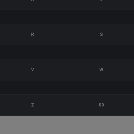
R
S
V
W
Z
09