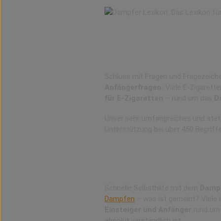
Verzeichnis mit umfangr
Das ultimative Online-Nachs
Schluss mit Fragen und Fragezeiche
Anfängerfragen.
Viele E-Zigarette
für E-Zigaretten
– rund um das
D
Unser sehr umfangreiches und ste
Unterstützung bei über 450 Begriff
Das Dampfer-Lexikon fü
Ein Lexikon für Anfänger und
Schnelle Selbsthilfe mit dem
Dampfe
Dampfen
– was ist gemeint? Viele
Einsteiger und Anfänger
rund um 
absolut verständlich ist.