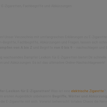
eich definierten Erklärungen zu E-Zigaretten
chlagewerk rund um die E-Zigarette
n! Unser Verzeichnis mit umfangreichen Erklärungen zu E-Zigaretten
n-Begriffe, Fachbegriffe, Abkürzungen und Fragen, lassen sich schn
ampfen von A bis Z
und Begriffe
von 0 bis 9
– nachschlagen und 
tig wachsendes
Dampfer Lexikon für E-Zigaretten bietet Dir schnelle
en und Abkürzungen. Es ist das ultimative Online-Nachschlagewerk!
r E-Zigaretten
 Profis
r-Lexikon für E-Zigaretten!
Was ist eine
elektrische Zigarette
?
 im ersten Augenblick unbekannte
Begriffe, Wörter und Abkürzun
die E-Zigarette mit sich. Vorerst beherrscht totales Chaos die Nerv