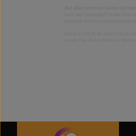
Auf allen anderen Seiten (Artik
Seite des Fachbegriffes/der Abkürzu
innerhalb der Box angeklickt/angetip
Und jetzt viel Spaß und Erfolg in u
immer man dieses klickbare Nachs