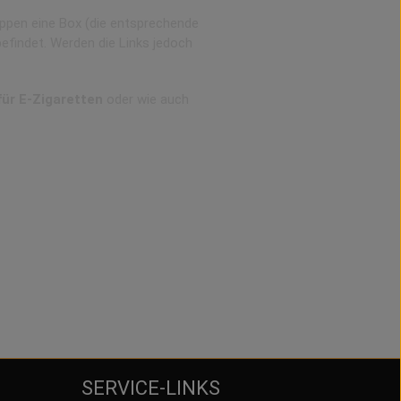
ppen eine Box (die entsprechende
befindet. Werden die Links jedoch
für E-Zigaretten
oder wie auch
SERVICE-LINKS