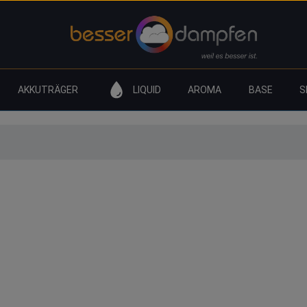
AKKUTRÄGER
LIQUID
AROMA
BASE
S
Dampfer-Lexikon A – Z