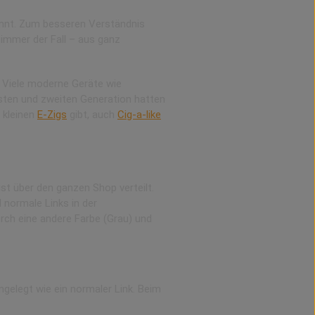
ennt. Zum besseren Verständnis
 immer der Fall – aus ganz
 Viele moderne Geräte wie
rsten und zweiten Generation hatten
r kleinen
E-Zigs
gibt, auch
Cig-a-like
st über den ganzen Shop verteilt.
 normale Links in der
rch eine andere Farbe (Grau) und
gelegt wie ein normaler Link. Beim