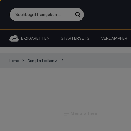
 Hauptinhalt springen
Zur Suche springen
Zur Hauptnavigation springen
E-ZIGARETTEN
STARTERSETS
VERDAMPFER
Home
Dampfer-Lexikon A – Z
Menü öffnen