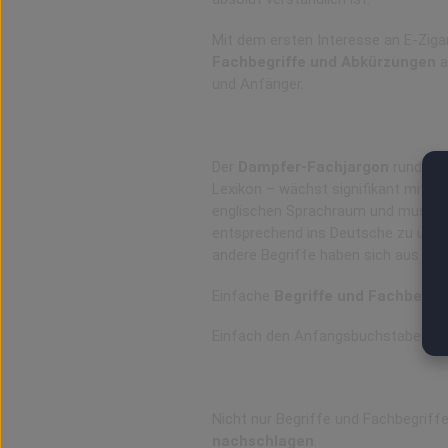
Mit dem ersten Interesse an E-Zig
Fachbegriffe und Abkürzungen
a
und Anfänger.
E-Zigaretten Begriffe u
Der
Dampfer-Fachjargon
rund um 
Lexikon – wächst signifikant mit jed
englischen Sprachraum und mussten 
entsprechend ins Deutsche zu über
andere Begriffe haben sich aus dem
Einfache
Begriffe und Fachbegrif
Einfach den Anfangsbuchstaben (A
ABC: Dampfer- und E-Z
Nicht nur Begriffe und Fachbegriff
nachschlagen
.