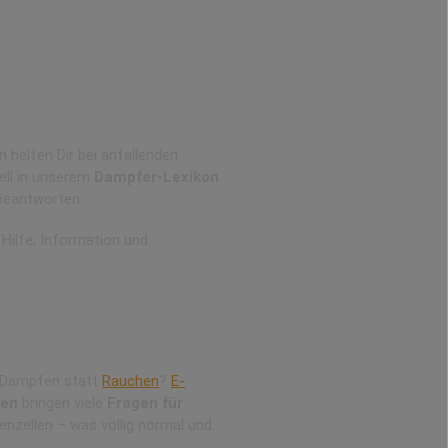
 helfen Dir bei anfallenden
ell in unserem
Dampfer-Lexikon
beantworten.
 Hilfe, Information und
 Dampfen statt
Rauchen
?
E-
gen
bringen viele
Fragen für
enzellen – was völlig normal und