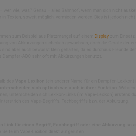
 – wer, wie, was? Genau – alles Bahnhof, wenn man sich nicht ausk
en in Texten, soweit möglich, vermieden werden. Dies ist jedoch nicht
men zum Beispiel aus Platzmangel auf einem
Display
zum Einsatz.
ibung von Abkürzungen sicherlich gewachsen, doch die Geräte der e
ets sind aber auch bewusst klein gehalten, da es durchaus Freunde de
s Dampfer-ABC sehr oft mit Abkürzungen benutzt.
: Orange und graue Links.
halb des
Vape Lexikon
(ein anderer Name für ein Dampfer-Lexikon) i
nterscheiden sich optisch wie auch in ihrer Funktion
. Während
n, unterscheiden sich Lexikon-Links (im Vape-Lexikon) erstens du
nterstrich des Vape-Begriffs, Fachbegriffs bzw. der Abkürzung.
Lexikon
in Link für einen Begriff, Fachbegriff oder eine Abkürzung
so an
te Seite im Vape-Lexikon direkt aufgerufen.