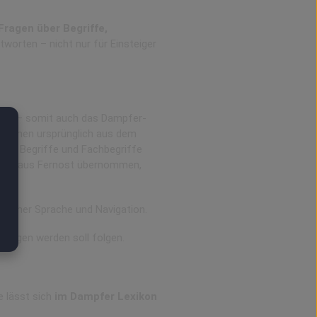
Fragen über Begriffe,
tworten – nicht nur für Einsteiger
 Z
ache – somit auch das Dampfer-
ammen ursprünglich aus dem
eit, Begriffe und Fachbegriffe
eller aus Fernost übernommen,
infacher Sprache und Navigation.
hlagen werden soll folgen.
e lässt sich
im Dampfer Lexikon