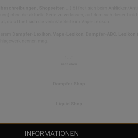
elbeschreibungen, Shopseiten …)
öffnet sich beim Anklicken/Anti
ng) ohne die aktuelle Seite zu verlassen, auf dem sich dieser Link 
pt, so öffnet sich die verlinkte Seite im Vape-Lexikon.
nserem
Dampfer-Lexikon
,
Vape-Lexikon
,
Dampfer-ABC
,
Lexikon 
chlagewerk nennen mag.
↑…↑
nach oben
Dampfer Shop
Liquid Shop
INFORMATIONEN