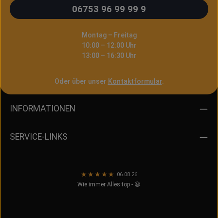
40 – 80 Watt
06753 96 99 99 9
LIEFERUMFANG 5× Voopoo
PnP Coil Verdampferkopf(in
gewähltem Widerstand)
Montag – Freitag
Jetzt besser KAUFEN
10:00 – 12:00 Uhr
✓ besser VERSAND in 24h
13:00 – 16:30 Uhr
✓
PRODUKTSICHERHEIT
(GPSR) Importeur InnoCigs
Oder über unser
Kontaktformular
.
GmbH & Co. KGBarnerstr.
14b22761
HamburgDeutschlandservic
INFORMATIONEN
e@innocigs.com Hersteller
ShenZhen Woody Vapes
Technology Co., Ltd.Block
SERVICE-LINKS
1, Shapuyangyong industry
Park, Songgang, Bao'an
District, Guangdong518100
ShenzhenChinasupport@vo
★
★
★
★
★
06.08.26
opoo.com
Wie immer Alles top - 😃