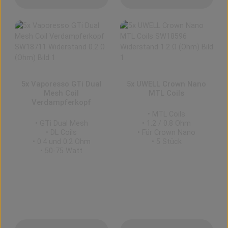
5x Vaporesso GTi Dual
5x UWELL Crown Nano
Mesh Coil
MTL Coils
Verdampferkopf
• MTL Coils
• GTi Dual Mesh
• 1.2 / 0.8 Ohm
• DL Coils
• Für Crown Nano
• 0.4 und 0.2 Ohm
• 5 Stück
• 50-75 Watt
Regulärer Preis:
Regulärer Preis:
13,90 €
13,90 €
Preise inkl. MwSt. zzgl. Versandkosten
Preise inkl. MwSt. zzgl. Versandkosten