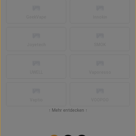
GeekVape
Innokin
Joyetech
SMOK
UWELL
Vaporesso
Vaptio
VOOPOO
↑ Mehr entdecken ↑