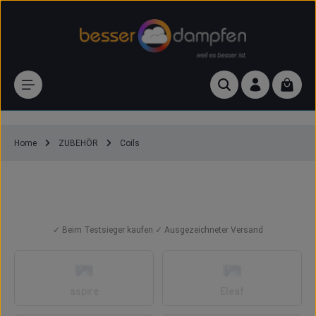
Zum Hauptinhalt springen
Waren
Home
ZUBEHÖR
Coils
Vape Coils (Verdampferköpfe) für E-
Zigaretten
✓ Beim Testsieger kaufen ✓ Ausgezeichneter Versand
Kategoriegalerie überspringen
aspire
Eleaf