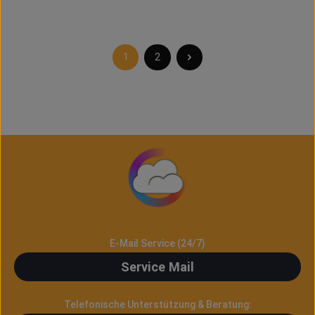
gesteckt und nicht
verschraubt. So ist der
Ansehen
Ansehen
Wechsel sehr viel einfacher.
Jetzt besten Geschmack
und dichten Dampf mit den
1
2
Seite
Seite
PnP Verdampferköpfen
genießen.
BESONDERHEITEN
Kompatible mitVoopoo
Drag X Pod KitVoopoo PnP
Pod Verdampfer
TankVoopoo Argus GT Kit
Einfacher Austausch Preis-
Leistung Toller Geschmack
TECHNISCHE DETAILS Typ:
DL VM1Widerstand 0.3
Ohm: 32 – 40 Watt
VM3Widerstand 0.45 Ohm:
25 – 35 Watt
E-Mail Service (24/7)
VM4Widerstand 0.6 Ohm:
Service Mail
20 – 28 Watt
VM5Widerstand 0.2 Ohm:
40 – 60 Watt
Telefonische Unterstützung & Beratung:
VM6Widerstand 0.15 Ohm: