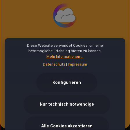
E-Mail Service (24/7)
Diese Website verwendet Cookies, um eine
bestmögliche Erfahrung bieten zu können.
Service Mail
Mehr Informationen ...
Datenschutz
|
Impressum
Telefonische Unterstützung & Beratung:
06753 96 99 99 9
Konfigurieren
Montag – Freitag
10:00 – 12:00 Uhr
Nur technisch notwendige
13:00 – 16:30 Uhr
Oder über unser
Kontaktformular
.
Alle Cookies akzeptieren