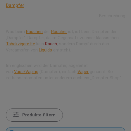
Ein Nutzer bzw. Konsument einer E-Zigarette wird
Dampfer
genannt.
Beschreibung
Was beim
Rauchen
der
Raucher
ist, ist beim Dampfen der
„Dampfer“. Dampfer, da im Gegensatz zu einer klassischen
Tabakzigarette
kein
Rauch
, sondern Dampf durch das
Verdampfen von
Liquids
entsteht.
Im englischen wird der Dampfer, abgeleitet
von
Vape/Vaping
(Dampfen), einfach
Vaper
genannt. So
ist
besserdampfen
unter anderem auch ein „Dampfer Shop“.
Produkte filtern