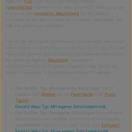
Akku mit
PCB
) oder es ist kein Schutz verbaut
(
unprotected
/ungeschützter Akku ohne PCB), dann sorgt die
Elektronik des
geregelten Akkuträgers
für den Schutz.
Letzteres ist bei dem Großteil der modernen Akkuträger der
Fall und gehört zum Standard.
Das ist der wichtigste Grund warum mechanische Akkuträger
(ohne eigene Schutzfunktion) ausschließlich mit geschützten
Akkus (mit eigener Schutzfunktion) betrieben werden dürfen.
Bei einem geregelten
Akkuträger
(mit eigener
Schutzelektronik) ist es genau umgekehrt. Hier dürfen nur
Akkus ohne eigene Schutzfunktion eingesetzt werden:
Für Geräte-Typ: Mechanische Akkuträger
(nicht
regelbar, kein
Display
, nur ein
Feuertaster
oder
Popo-
Taster
)
Einsatz Akku-Typ: Mit eigener Schutzelektronik
Für Geräte-Typ: Geregelte Akkuträger
(verschiedene
Schutzfunktionen, regelbar, einstellbar, oft mit Display,
verschiedene Tasten (+) (–) und Taste zum
Befeuern
)
Einsatz Akku-Typ: Ohne eigene Schutzelektronik