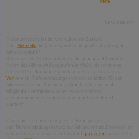
Der Tiefentladungsschutz schützt einen
Akku
vor
Schäden (Tiefentladung) durch vollständige
Erschöpfung der Kapazität.
Beschreibung
Tiefenentladung ist der unerwünschte Zustand
einer
Akkuzelle
bis (nahezu) vollständigen Erschöpfung der
(1)
Akku-Kapazität
.
Oder es ist die Strohmentnahme die beansprucht wird (der
Strom des Akkus wird abgerufen/er fließt) bis unter eine
bestimmte elektrische Spannungsgrenze im einstelligen
Volt
bereich. Tiefenentladungen können schädlich für den
Akkumulator sein. Aus diesem Grund sollten sie nach
Möglichkeit vermieden und der Akku mit einem
entsprechenden Tiefenentladungsschutz geschützt
(2)
werden
.
Gegen die Tiefenentladung eines Akkus gibt es
den Tiefenentladungsschutz zur Akkusicherheit. Entweder ist
dieser Schutz im Akku selbst verbaut (
protected
/geschützter