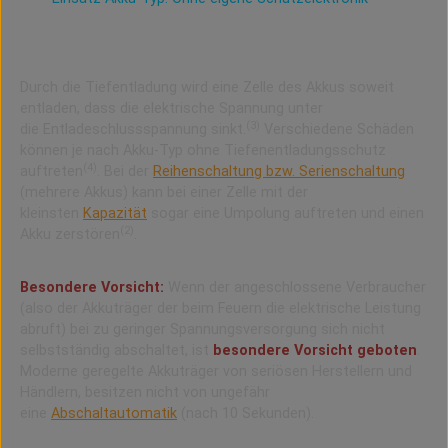
Grundlegendes zur Tiefenentladung
Durch die Tiefentladung wird eine Zelle des Akkus soweit
entladen, dass die elektrische Spannung unter
(3)
die Entladeschlussspannung sinkt.
Verschiedene Schäden
können je nach Akku-Typ ohne Tiefenentladungsschutz
(4)
auftreten
. Bei der
Reihenschaltung bzw. Serienschaltung
(mehrere Akkus) kann bei einer Zelle mit der
kleinsten
Kapazität
sogar eine Umpolung auftreten und einen
(2)
Akku zerstören
.
Besondere Vorsicht:
Wenn der angeschlossene Verbraucher
(also der Akkuträger der beim Feuern die elektrische Leistung
abruft) bei zu geringer Spannungsversorgung sich nicht
selbstständig abschaltet, ist
besondere Vorsicht geboten
.
Moderne geregelte Akkuträger von seriösen Herstellern und
Händlern, besitzen nicht von ungefähr
eine
Abschaltautomatik
(nach 10 Sekunden).