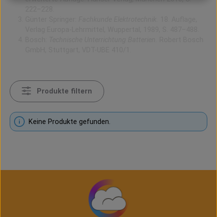
222–228.
Günter Springer:
Fachkunde Elektrotechnik.
18. Auflage,
Verlag Europa-Lehrmittel, Wuppertal, 1989,
S. 487–488.
Bosch:
Technische Unterrichtung Batterien.
Robert Bosch
GmbH, Stuttgart, VDT-UBE 410/1.
Produkte filtern
Keine Produkte gefunden.