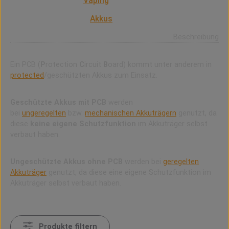
PCB ist (auch beim
Vaping
) die Abkürzung
für Protection Circuit Board (Verbaute
Schutzschaltung bei
Akkus
)
Beschreibung
Ein PCB (
P
rotection
C
ircuit
B
oard) kommt unter anderem in
protected
/geschützten Akkus zum Einsatz.
Geschützte Akkus mit PCB
werden
bei
ungeregelten
bzw.
mechanischen Akkuträgern
genutzt, da
diese
keine eigene Schutzfunktion
im Akkuträger selbst
verbaut haben.
Ungeschützte Akkus ohne PCB
werden bei
geregelten
Akkuträger
genutzt, da diese eine eigene Schutzfunktion im
Akkuträger selbst verbaut haben.
Produkte filtern