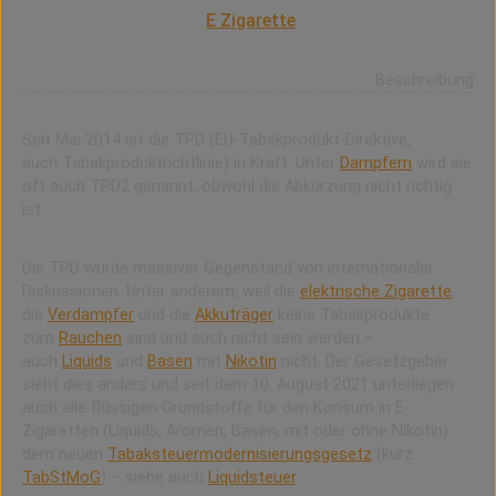
TPD ist die Abkürzung für die Tabakprodukte-Direktive
der EU. Mit ihr wird die
E Zigarette
erstmals als
Tabakprodukt(?) eingestuft.
Beschreibung
Seit Mai 2014 ist die TPD (EU-Tabakprodukt-Direktive,
auch Tabakproduktrichtlinie) in Kraft. Unter
Dampfern
wird sie
oft auch TPD2 genannt, obwohl die Abkürzung nicht richtig
ist.
Die TPD wurde massiver Gegenstand von internationaler
Diskussionen. Unter anderem, weil die
elektrische Zigarette
,
die
Verdampfer
und die
Akkuträger
keine Tabakprodukte
zum
Rauchen
sind und auch nicht sein werden –
auch
Liquids
und
Basen
mit
Nikotin
nicht. Der Gesetzgeber
sieht dies anders und seit dem 10. August 2021 unterliegen
auch alle flüssigen Grundstoffe für den Konsum in E-
Zigaretten (Liquids, Aromen, Basen, mit oder ohne Nikotin)
dem neuen
Tabaksteuermodernisierungsgesetz
(kurz
TabStMoG
) – siehe auch
Liquidsteuer
.