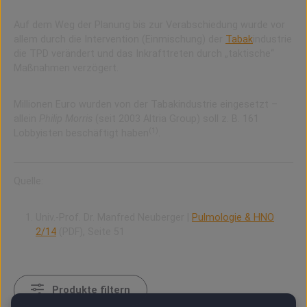
Auf dem Weg der Planung bis zur Verabschiedung wurde vor
allem durch die Intervention (Einmischung) der
Tabak
industrie
die TPD verändert und das Inkrafttreten durch „taktische“
Maßnahmen verzögert.
Millionen Euro wurden von der Tabakindustrie eingesetzt –
allein
Philip Morris
(seit 2003 Altria Group) soll z. B. 161
(1)
Lobbyisten beschäftigt haben
.
Quelle:
Univ.-Prof. Dr. Manfred Neuberger |
Pulmologie & HNO
2/14
(PDF), Seite 51
Produkte filtern