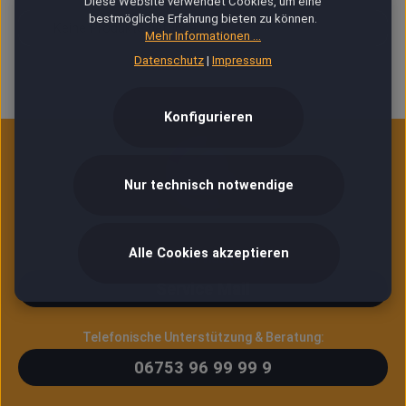
Diese Website verwendet Cookies, um eine
bestmögliche Erfahrung bieten zu können.
Keine Produkte gefunden.
Mehr Informationen ...
Datenschutz
|
Impressum
Konfigurieren
Nur technisch notwendige
Alle Cookies akzeptieren
E-Mail Service (24/7)
Service Mail
Telefonische Unterstützung & Beratung:
06753 96 99 99 9