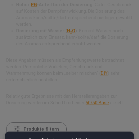
Hoher
PG
-Anteil bei der Dosierung
: Guter Geschmack
auf Kosten der Dampfentwicklung. Die Dosierung des
Aromas kann/sollte/darf entsprechend niedriger gewählt
werden.
Dosierung mit Wasser (
H
O
)
: Kommt Wasser noch
2
zusätzlich zum Einsatz, kann/sollte/darf die Dosierung
des Aromas entsprechend erhöht werden.
Diese Angaben müssen als Empfehlungswerte betrachtet
werden. Persönliche Vorlieben, Geschmack und
Wahrnehmung können beim „selber mischen“ (
DIY
) sehr
unterschiedlich ausfallen.
Relativ gute Ergebnisse mit den Herstellerangaben zur
Dosierung werden im Schnitt mit einer
50/50 Base
erzielt.
Produkte filtern