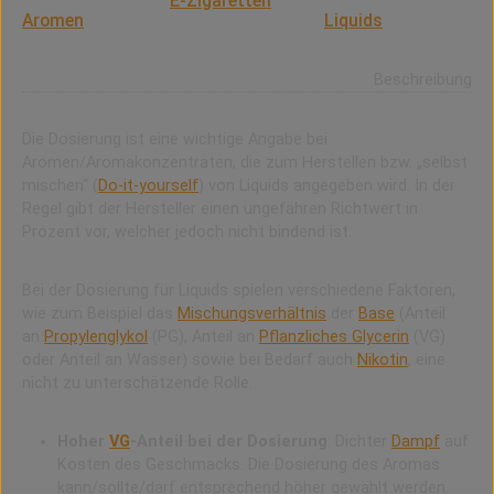
Von Dosierung bei
E-Zigaretten
wird gesprochen, wenn
Aromen
für das „selbst mischen“ von
Liquids
zum
Einsatz kommen.
Beschreibung
Die Dosierung ist eine wichtige Angabe bei
Aromen/Aromakonzentraten, die zum Herstellen bzw. „selbst
mischen“ (
Do-it-yourself
) von Liquids angegeben wird. In der
Regel gibt der Hersteller einen ungefähren Richtwert in
Prozent vor, welcher jedoch nicht bindend ist.
Bei der Dosierung für Liquids spielen verschiedene Faktoren,
wie zum Beispiel das
Mischungsverhältnis
der
Base
(Anteil
an
Propylenglykol
(PG), Anteil an
Pflanzliches Glycerin
(VG)
oder Anteil an Wasser) sowie bei Bedarf auch
Nikotin
, eine
nicht zu unterschätzende Rolle.
Hoher
VG
-Anteil bei der Dosierung
: Dichter
Dampf
auf
Kosten des Geschmacks. Die Dosierung des Aromas
kann/sollte/darf entsprechend höher gewählt werden.