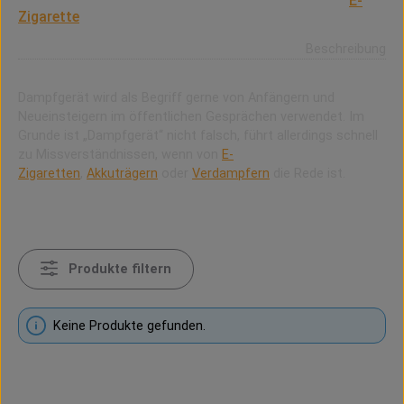
Mit dem Begriff „Dampfgerät“ ist in der Regel eine
E-
Zigarette
gemeint.
Beschreibung
Dampfgerät wird als Begriff gerne von Anfängern und
Neueinsteigern im öffentlichen Gesprächen verwendet. Im
Grunde ist „Dampfgerät“ nicht falsch, führt allerdings schnell
zu Missverständnissen, wenn von
E-
Zigaretten
,
Akkuträgern
oder
Verdampfern
die Rede ist.
Produkte filtern
Keine Produkte gefunden.