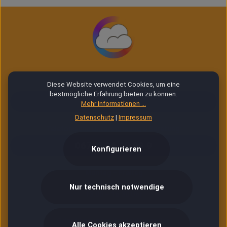
Diese Website verwendet Cookies, um eine
E-Mail Service (24/7)
bestmögliche Erfahrung bieten zu können.
Service Mail
Mehr Informationen ...
Datenschutz
|
Impressum
Telefonische Unterstützung & Beratung:
06753 96 99 99 9
Konfigurieren
Montag – Freitag
10:00 – 12:00 Uhr
Nur technisch notwendige
13:00 – 16:30 Uhr
Oder über unser
Kontaktformular
.
Alle Cookies akzeptieren