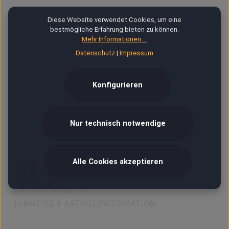
Jetzt besser KAUFEN ✓
Diese Website verwendet Cookies, um eine
besser VERSAND in 24h ✓
bestmögliche Erfahrung bieten zu können.
Mehr Informationen ...
PRODUKTSICHERHEIT (GPSR)
Datenschutz
|
Impressum
Importeur / Hersteller
KLS Vertriebs GmbH
Konfigurieren
An der Fahrt 13
55124 Mainz
Deutschland
Nur technisch notwendige
viva@revoltage.rocks
Alle Cookies akzeptieren
SERVICE & HINWEISE
HINWEISE & ARTIKELINFORMATION