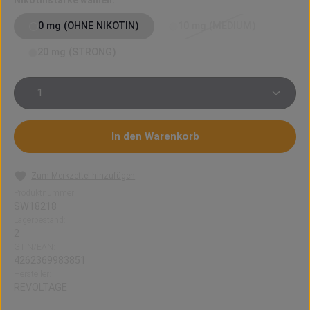
Nikotinstärke wählen:
0 mg (OHNE NIKOTIN)
10 mg (MEDIUM)
(Diese Option ist zurzeit
20 mg (STRONG)
Produkt Anzahl: Gib den gewünschten Wert ein oder 
In den Warenkorb
Zum Merkzettel hinzufügen
Produktnummer:
SW18218
Lagerbestand:
2
GTIN/EAN:
4262369983851
Hersteller:
REVOLTAGE