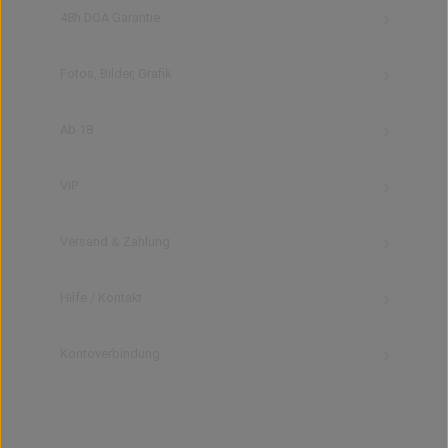
48h DOA Garantie
Fotos, Bilder, Grafik
Ab 18
VIP
Versand & Zahlung
Hilfe / Kontakt
Kontoverbindung
0 von 0 Bewertungen