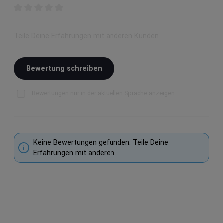
Bewerte dieses Produkt!
Durchschnittliche Bewertung von 0 von 5 Sternen
Teile Deine Erfahrungen mit anderen Kunden.
Bewertung schreiben
Bewertungen nur in der aktuellen Sprache anzeigen.
Keine Bewertungen gefunden. Teile Deine
Erfahrungen mit anderen.