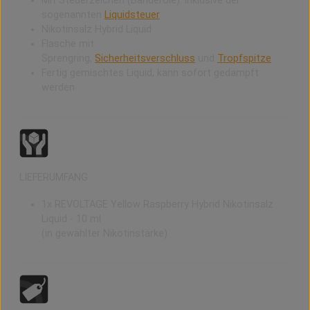
Mit Steuerzeichen (Banderole): inklusive der
sogenannten
Liquidsteuer
Nikotinsalz Hybrid Liquid
Flasche mit
Sprengring,
Sicherheitsverschluss
und
Tropfspitze
Fertig gemischtes Liquid, kann sofort gedampft
werden
LIEFERUMFANG
1x REVOLTAGE Yellow Raspberry Hybrid Nikotinsalz
Liquid - 10 ml
(in gewählter Nikotinstärke)