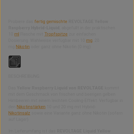
Yellow Raspberry Hybrid-Liquid von REVOLTAGE
Probiere das
fertig gemischte
REVOLTAGE Yellow
Raspberry
Hybrid-Liquid
, abgefüllt in der praktischen
10
ml
Flasche mit
Tropfspitze
zur einfachen
Dosierung. Wahlweise verfügbar mit 10
mg
, 20
mg
Nikotin
oder ganz ohne Nikotin (0 mg).
BESCHREIBUNG
Das
Yellow Raspberry
Liquid von
REVOLTAGE
kommt
mit dem Geschmack von frischen und beerigen gelben
Himbeeren mit einem leichten Cooling-Effekt. Verfügbar in
den
Nikotinstärken
10 und 20 mg mit Hybrid-
Nikotinsalz
sowie eine Variante ganz ohne Nikotin (sofern
auf Lager).
Im Lieferumfang ist das
REVOLTAGE Liquid
Yellow