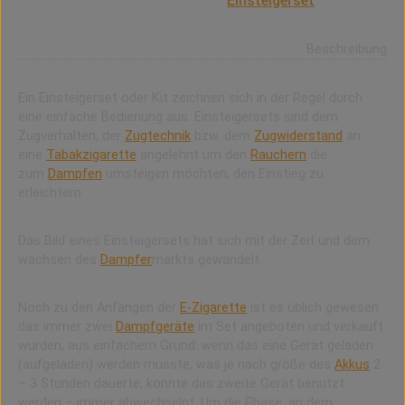
Wie der Name es verrät, ist das
Einsteigerset
ein Kit
oder Set für Einsteiger.
Beschreibung
Ein Einsteigerset oder Kit zeichnen sich in der Regel durch
eine einfache Bedienung aus. Einsteigersets sind dem
Zugverhalten, der
Zugtechnik
bzw. dem
Zugwiderstand
an
eine
Tabakzigarette
angelehnt um den
Rauchern
die
zum
Dampfen
umsteigen möchten, den Einstieg zu
erleichtern.
Das Bild eines Einsteigersets hat sich mit der Zeit und dem
wachsen des
Dampfer
markts gewandelt.
Noch zu den Anfängen der
E-Zigarette
ist es üblich gewesen
das immer zwei
Dampfgeräte
im Set angeboten und verkauft
wurden, aus einfachem Grund: wenn das eine Gerät geladen
(aufgeladen) werden musste, was je nach größe des
Akkus
2
– 3 Stunden dauerte, konnte das zweite Gerät benutzt
werden – immer abwechselnt. Um die Phase, an dem