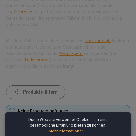
der Akku(träger) lädt, zu überbrücken und nicht wieder
zur
Zigarette
zu greifen, war es nötig immer ein zweites
Gerät zu haben. Im optimalen Fall natürlich mit vollständig
geladenem Akku.
Mit dem Aufkommen der sogenannten
Passthrough
-Funktion,
der heute überwiegend zum Standard gehört, oder
wechselbare Akkus in den
Akkuträgern
einzusetzen (mit
externen
Ladegeräten
) wurden die Einsteiger
Sets
im
eigentlichen Sinne zurückgedrängt.
Produkte filtern
Keine Produkte gefunden.
Diese Website verwendet Cookies, um eine
bestmögliche Erfahrung bieten zu können.
Mehr Informationen ...