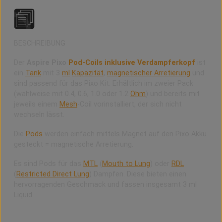
BESCHREIBUNG
Der
Aspire Pixo
Pod-Coils inklusive Verdampferkopf
ist
ein
Tank
mit 3
ml
Kapazität
,
magnetischer Arretierung
und
sind passend für das Pixo Kit. Erhältlich im zweier Pack
(wahlweise mit 0.4, 0.6, 1.0 oder 1.2
Ohm
) und bereits mit
jeweils einem
Mesh
-Coil vorinstalliert, der sich nicht
wechseln lässt.
Die
Pods
werden einfach mittels Magnet auf den Pixo Akku
gesteckt = magnetische Arretierung.
Es sind Pods für das
MTL
(
Mouth to Lung
) oder
RDL
(
Restricted Direct Lung
) Dampfen. Diese bieten einen
hervorragenden Geschmack und fassen insgesamt 3 ml
Liquid.
Die Pixo Pods (Cartridge) befüllen