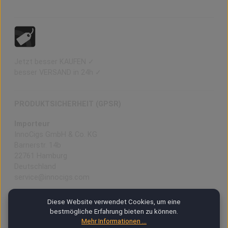
Jetzt besser KAUFEN ✓
besser VERSAND in 24h ✓
PRODUKTSICHERHEIT (GPSR)
Importeur
InnoCigs GmbH & Co. KG
Barnerstr. 14b
22761 Hamburg
Deutschland
service@innocigs.com
Hersteller
Diese Website verwendet Cookies, um eine
Shenzhen Eigate Technology Co., Ltd.
bestmögliche Erfahrung bieten zu können.
Floor1-4, Building 3, No.14 Jian'an Road, Shajing Sub-
Mehr Informationen ...