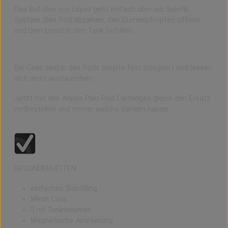
Das Befüllen von Liquid geht einfach über ein Sidefill-
System. Den Pod abziehen, den Gummipfropfen öffnen
und Dein Liquid in den Tank befüllen.
Nicht wechselbare Coils (Coil Non-replaceable)
Die Coils sind in den Pods bereits fest integriert und lassen
sich nicht austauschen.
Jetzt mit den Aspire Pixo Pod Cartridges gleich den Ersatz
mitbestellen und immer welche daheim haben.
BESONDERHEITEN
einfaches Sidefilling
Mesh Coils
3 ml Tankvolumen
Magnetische Arretierung