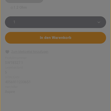
1.2 Ohm
Produkt Anzahl: Gib den gewünschten Wert ein oder 
In den Warenkorb
Zum Merkzettel hinzufügen
Produktnummer:
SW18327.1
Lagerbestand:
5
GTIN/EAN:
4056911233651
Hersteller:
Aspire
2 Stück: Pixo Pod-Coils von aspire