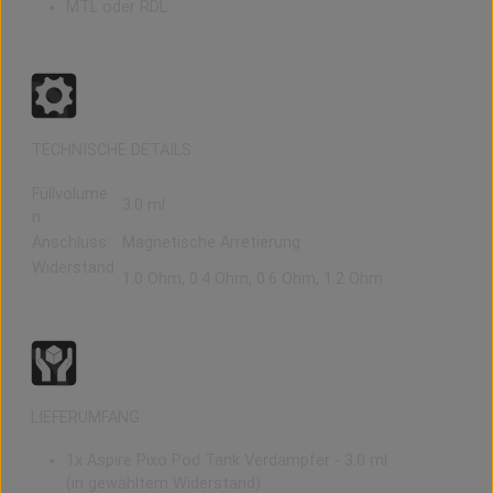
MTL oder RDL
TECHNISCHE DETAILS
Füllvolume
3.0 ml
n:
Anschluss:
Magnetische Arretierung
Widerstand
1.0 Ohm, 0.4 Ohm, 0.6 Ohm, 1.2 Ohm
:
LIEFERUMFANG
1x Aspire Pixo Pod Tank Verdampfer - 3.0 ml
(in gewähltem Widerstand)