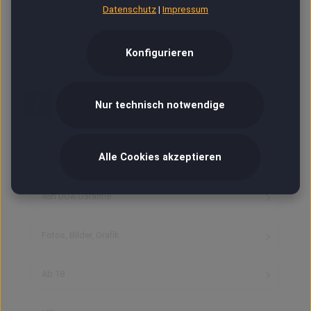
district, Bao'an District, Guangdong Province
Datenschutz
|
Impressum
518100 Shenzhen
China
service@aspirecig.com
Konfigurieren
Nur technisch notwendige
SERVICE & HINWEISE
HINWEISE & ARTIKELINFORMATION
Alle Cookies akzeptieren
48h DOA Garantie
Fotos, Bilder, Grafik
Ab 18