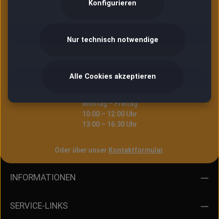
Konfigurieren
E-Mail Service (24/7)
Service Mail
Nur technisch notwendige
Telefonische Unterstützung & Beratung:
Alle Cookies akzeptieren
06753 96 99 99 9
Montag – Freitag
10:00 – 12:00 Uhr
13:00 – 16:30 Uhr
Oder über unser
Kontaktformular
.
INFORMATIONEN
SERVICE-LINKS