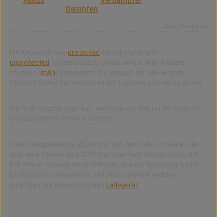
Für
Akkus
(mAh) oder für
Verdampfer
(ml) ist die
Kapazität beim
Dampfen
wichtig.
Beschreibung
Die Kapazität von
protected
(geschützte) und
unprotected
(ungeschützte) Akkus wird in Milli-Ampere-
Stunden (
mAh
) angegeben. Die Angabe der Milli-Ampere-
Stunden (mAh) hat nichts mit der Leistung des Akkus zu tun.
Die mAh-Angabe sagt aus, wie lange ein Akku in der Lage ist
den benötigten Strom zu liefern.
Steht beispielsweise 2000 mAh auf dem Akku, so liefert der
Akku eine Stunde lang 2000 mA oder fünf Stunden lang 400
mA Strom. Danach ist er entladen, und die Spannung bricht
bei Belastung zusammen und muss geladen werden,
empfolen mit einem externen
Ladegerät
.
Für Verdampfer / Tankinhalt