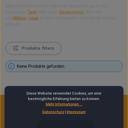
Manchmal spricht man neben der Kapazität auch vom
maximalen
Tank
inhalt eines
Verdampfers
. Also wie
viel
Milliliter
Liquid
in einen Verdampfer-Tank gefüllt werden
können.
Produkte filtern
Keine Produkte gefunden.
Diese Website verwendet Cookies, um eine
bestmögliche Erfahrung bieten zu können.
Mehr Informationen ...
Datenschutz
|
Impressum