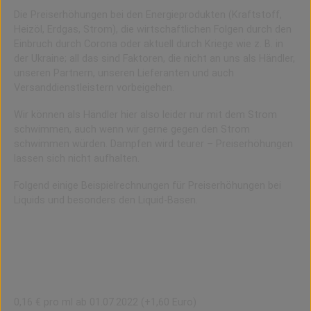
Die Preiserhöhungen bei den Energieprodukten (Kraftstoff,
Heizöl, Erdgas, Strom), die wirtschaftlichen Folgen durch den
Einbruch durch Corona oder aktuell durch Kriege wie z. B. in
der Ukraine; all das sind Faktoren, die nicht an uns als Händler,
unseren Partnern, unseren Lieferanten und auch
Versanddienstleistern vorbeigehen.
Wir können als Händler hier also leider nur mit dem Strom
schwimmen, auch wenn wir gerne gegen den Strom
schwimmen würden. Dampfen wird teurer – Preiserhöhungen
lassen sich nicht aufhalten.
Folgend einige Beispielrechnungen für Preiserhöhungen bei
Liquids und besonders den Liquid-Basen.
Preiserhöhung beim Dampfen
(in vier geplanten Schritten):
Beispielrechnung (+ Preiserhöhung)
mit 10 ml Inhalt:
0,16 € pro ml ab 01.07.2022 (+1,60 Euro)