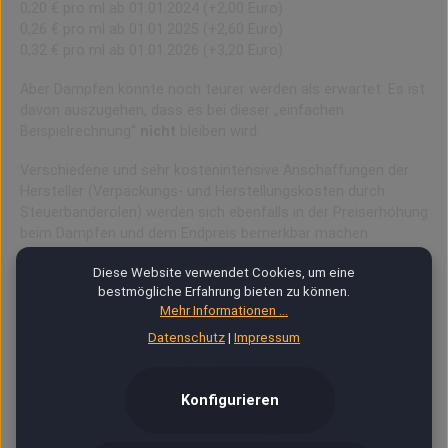
0,20 € pro ml ab 01.01.2024 (+2,00 Euro)
0,26 € pro ml ab 01.01.2025 (+2,60 Euro)
0,32 € pro ml ab 01.01.2026 (+3,20 Euro)
Aber Dampfen könnte noch teurer werden als erwartet. Es ist
davon auszugehen, dass es bei dieser „einfachen
Beispielrechnung“
nicht
bleiben wird.
Verschiedene und sehr kostenintensive Anschaffungen der
Hersteller (Verpackungs- und Herstellungskosten durch
Steuerbanderolen) werden sich ebenfalls in der Preiserhöhung
beim Dampfen und dem Endpreis bemerkbar machen.
Beispielrechnung (+ Preiserhöhung)
Diese Website verwendet Cookies, um eine
mit 100 ml Inhalt:
bestmögliche Erfahrung bieten zu können.
Mehr Informationen ...
1 … ab 01.07.2022 (
+16 Euro
)
Datenschutz
|
Impressum
2 … ab 01.01.2024 (
+20 Euro
)
3 … ab 01.01.2025 (
+26 Euro
)
4 … ab 01.01.2026 (
+32 Euro
)
Konfigurieren
Beispielrechnung (+ Preiserhöhung)
mit 1 Liter Inhalt: