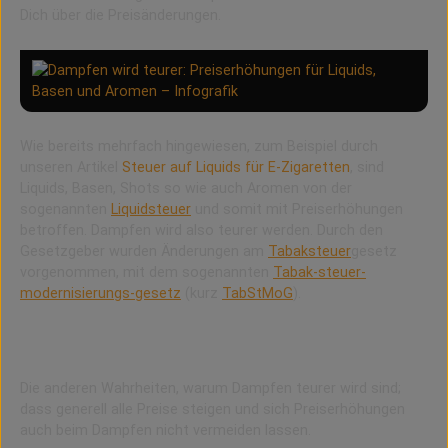
Dich über die Preisänderungen.
Wie bereits mehrfach hingewiesen, zum Beispiel durch
unseren Artikel
Steuer auf Liquids für E-Zigaretten
, sind
Liquids, Basen, Shots so wie auch Aromen von der
sogenannten
Liquidsteuer
und somit mit Preiserhöhungen
betroffen. Dampfen wird also teurer werden. Durch den
Gesetzgeber wurden Änderungen am
Tabaksteuer
gesetz
vorgenommen, mit dem sogenannten
Tabak-steuer-
modernisierungs-gesetz
(kurz
TabStMoG
).
Das ist die eine Wahrheit über Preiserhöhungen
beim Dampfen.
Die anderen Wahrheiten, warum Dampfen teurer wird sind;
dass generell alle Preise steigen und sich Preiserhöhungen
auch beim Dampfen nicht vermeiden lassen.