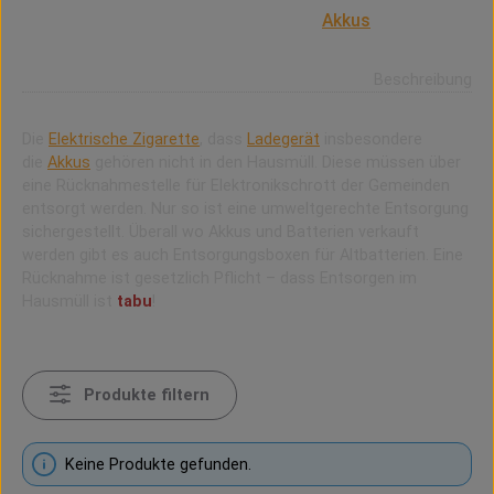
Entsprechend der EU-Gesetzgebung ist es verboten,
elektrische/elektronische Geräte und
Akkus
über den
Hausmüll zu entsorgen.
Beschreibung
Die
Elektrische Zigarette
, dass
Ladegerät
insbesondere
die
Akkus
gehören nicht in den Hausmüll. Diese müssen über
eine Rücknahmestelle für Elektronikschrott der Gemeinden
entsorgt werden. Nur so ist eine umweltgerechte Entsorgung
sichergestellt. Überall wo Akkus und Batterien verkauft
werden gibt es auch Entsorgungsboxen für Altbatterien. Eine
Rücknahme ist gesetzlich Pflicht – dass Entsorgen im
Hausmüll ist
tabu
!
Produkte filtern
Keine Produkte gefunden.