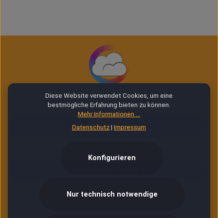
Diese Website verwendet Cookies, um eine
bestmögliche Erfahrung bieten zu können.
E-Mail Service (24/7)
Mehr Informationen ...
Service Mail
Datenschutz
|
Impressum
Telefonische Unterstützung & Beratung:
Konfigurieren
06753 96 99 99 9
Nur technisch notwendige
Montag – Freitag
10:00 – 12:00 Uhr
13:00 – 16:30 Uhr