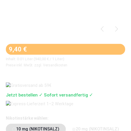
Regulärer Preis:
9,40 €
Inhalt:
0.01 Liter
(940,00 € / 1 Liter)
Preise inkl. MwSt. zzgl. Versandkosten
Jetzt bestellen ✓ Sofort versandfertig ✓
auswählen
Nikotinstärke wählen:
10 mg (NIKOTINSALZ)
20 mg (NIKOTINSALZ)