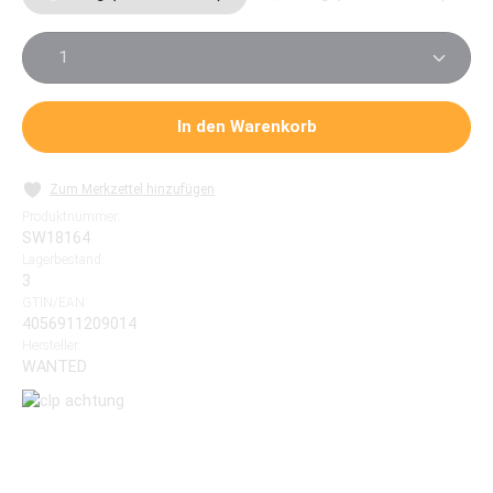
Produkt Anzahl: Gib den gewünschten Wert ein oder 
In den Warenkorb
Zum Merkzettel hinzufügen
Produktnummer:
SW18164
Lagerbestand:
3
GTIN/EAN:
4056911209014
Hersteller:
WANTED
Fertig-Liquid mit hoch dosiertem