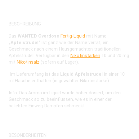
Aroma: Apfelstrudel
BESCHREIBUNG
Das
WANTED Overdose
Fertig-Liquid
mit Name
„Apfelstrudel“
ist ganz wie der Name verrät, ein
Geschmack nach einem Hausgemachten traditionellen
Apfelstrudel. Verfügbar in den
Nikotinstärken
10 und 20 mg
mit
Nikotinsalz
(sofern auf Lager).
Im Lieferumfang ist das
Liquid Apfelstrudel
in einer 10
ml Flasche enthalten (in gewählter Nikotinstärke).
Info: Das Aroma im Liquid wurde höher dosiert, um den
Geschmack so zu beeinflussen, wie es in einer der
beliebten Einweg-Dampfen schmeckt.
BESONDERHEITEN