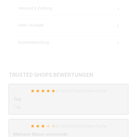
Versand & Zahlung
Hilfe / Kontakt
Kontoverbindung
TRUSTED SHOPS BEWERTUNGEN
★
★
★
★
★
21.08.2025
Verifizierter Käufer
Top
Top
★
★
★
★
★
02.08.2025
Verifizierter Käufer
Meinem Mann schmeckt