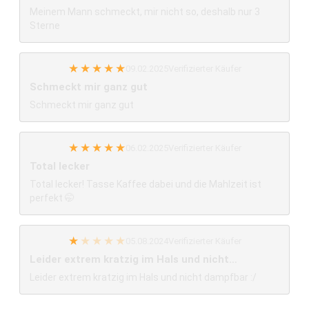
Meinem Mann schmeckt, mir nicht so, deshalb nur 3
Sterne
★
★
★
★
★
09.02.2025
Verifizierter Käufer
Schmeckt mir ganz gut
Schmeckt mir ganz gut
★
★
★
★
★
06.02.2025
Verifizierter Käufer
Total lecker
Total lecker! Tasse Kaffee dabei und die Mahlzeit ist
perfekt 🤭
★
★
★
★
★
05.08.2024
Verifizierter Käufer
Leider extrem kratzig im Hals und nicht…
Leider extrem kratzig im Hals und nicht dampfbar :/