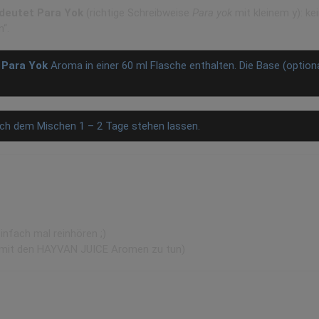
deutet Para Yok
(richtige Schreibweise
Para yok
mit kleinem y): ke
n“.
e
Para Yok
Aroma in einer 60 ml Flasche enthalten.
Die Base (option
ach dem Mischen 1 – 2 Tage stehen lassen.
an
infach mal reinhören ;)
s mit den HAYVAN JUICE Aromen zu tun)