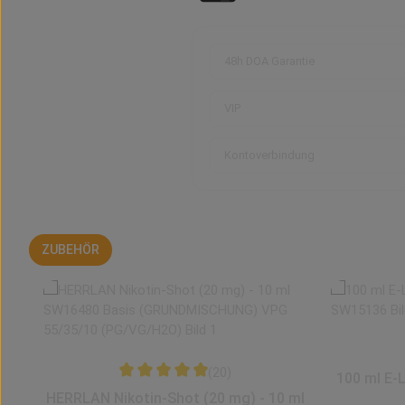
48h DOA Garantie
VIP
Kontoverbindung
ZUBEHÖR
ÄHNLICHE ARTIKEL
Produktgalerie überspringen
(20)
100 ml E-
Durchschnittliche Bewertung von 4.98 von 5 St
HERRLAN Nikotin-Shot (20 mg) - 10 ml