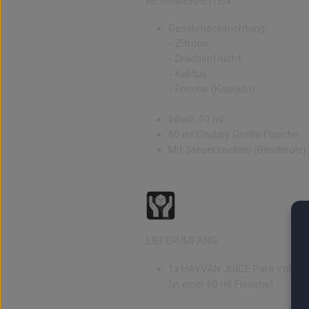
BESONDERHEITEN
Geschmacksrichtung:
- Zitrone
- Drachenfrucht
- Kaktus
- Frische (
Koolada)
Inhalt: 10 ml
60 ml Chubby Gorilla Flasche
Mit Steuerzeichen (Banderole)
LIEFERUMFANG
1x HAYVAN JUICE Para Yok Ar
(in einer 60 ml Flasche)