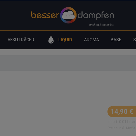
AKKUTRÄGER
LIQUID
AROMA
BASE
VAN JUICE Para Yok Aroma - 1
Regulärer Prei
14,90 €
Inhalt:
0.01 Lite
Preise inkl. MwSt