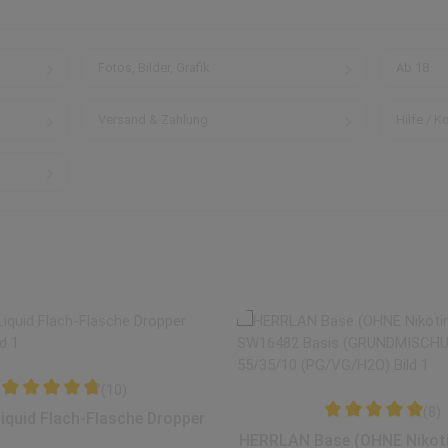
Fotos, Bilder, Grafik
Ab 18
Versand & Zahlung
Hilfe / K
(10)
Durchschnittliche Bewertung von 4.65 von 5 Sternen
(8)
Liquid Flach-Flasche Dropper
ernen
Durchschnittliche
HERRLAN Base (OHNE Nikotin