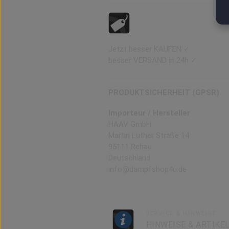
Jetzt
besser
KAUFEN ✓
besser
VERSAND in 24h ✓
PRODUKTSICHERHEIT (GPSR)
Importeur / Hersteller
HAAV GmbH
Martin Luther Straße 14
95111 Rehau
Deutschland
info@dampfshop4u.de
SERVICE & HINWEISE
HINWEISE & ARTIKE