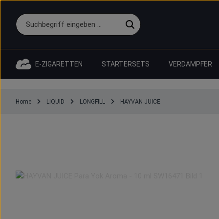
 Hauptinhalt springen
Zur Suche springen
Zur Hauptnavigation springen
E-ZIGARETTEN
STARTERSETS
VERDAMPFER
Home
LIQUID
LONGFILL
HAYVAN JUICE
HAY
Bildergalerie überspringen