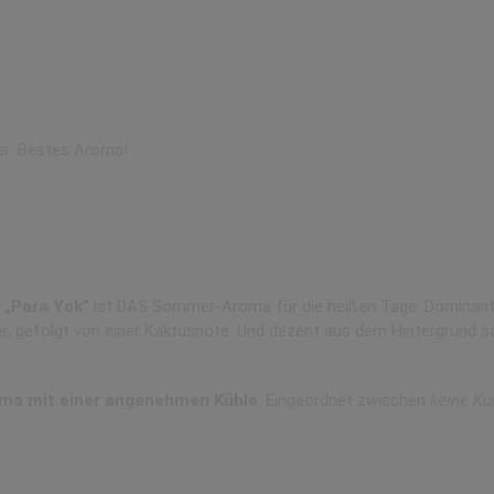
er: Bestes Aroma!
„Para Yok“
ist DAS Sommer-Aroma für die heißen Tage. Dominant i
er, gefolgt von einer Kaktusnote. Und dezent aus dem Hintergrund so
oma mit einer angenehmen Kühle
. Eingeordnet zwischen
keine Kü