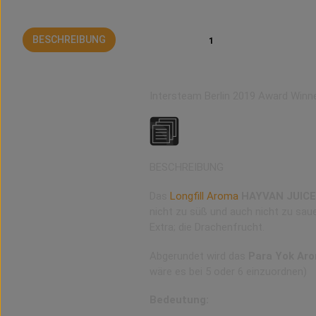
BESCHREIBUNG
BEWERTUNGEN
1
Para Yok
Intersteam Berlin 2019 Award Winn
BESCHREIBUNG
Das
Longfill Aroma
HAYVAN JUICE 
nicht zu süß und auch nicht zu sau
Extra; die Drachenfrucht.
Abgerundet wird das
Para Yok Ar
wäre es bei 5 oder 6 einzuordnen)
Bedeutung: