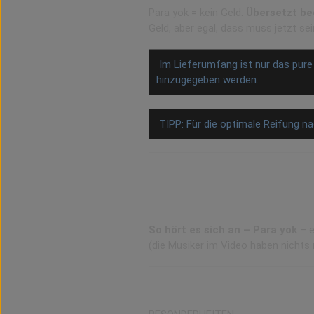
Para yok = kein Geld.
Übersetzt be
Geld, aber egal, dass muss jetzt sei
Im Lieferumfang ist nur das pur
hinzugegeben werden.
TIPP: Für die optimale Reifung n
So hört sich „Para Yok
“
So hört es sich an – Para yok
– e
(die Musiker im Video haben nicht