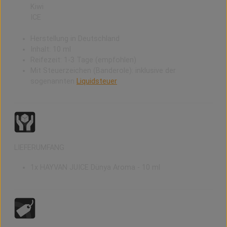
Kiwi
ICE
Herstellung in Deutschland
Inhalt: 10 ml
Reifezeit: 1-3 Tage (empfohlen)
Mit Steuerzeichen (Banderole): inklusive der
sogenannten
Liquidsteuer
LIEFERUMFANG
1x HAYVAN JUICE Dünya Aroma - 10 ml