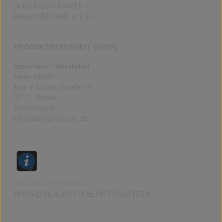
Jetzt besser KAUFEN ✓
besser VERSAND in 24h ✓
PRODUKTSICHERHEIT (GPSR)
Importeur / Hersteller
HAAV GmbH
Martin Luther Straße 14
95111 Rehau
Deutschland
info@dampfshop4u.de
SERVICE & HINWEISE
HINWEISE & ARTIKELINFORMATION