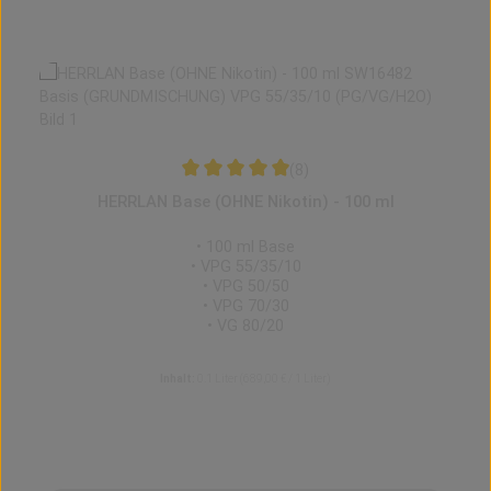
Produktgalerie überspringen
Zubehör
(8)
Durchschnittliche Bewertung von 5 von 5 
HERRLAN Base (OHNE Nikotin) - 100 ml
• 100 ml Base
• VPG 55/35/10
• VPG 50/50
• VPG 70/30
• VG 80/20
Inhalt:
0.1 Liter
(689,00 € / 1 Liter)
Regulärer Preis:
68,90 €
Preise inkl. MwSt. zzgl. Versandkosten