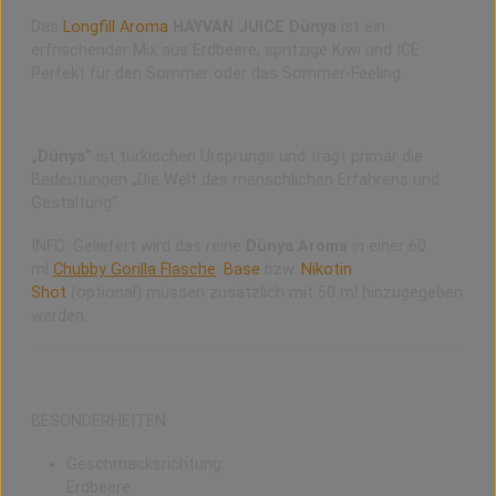
Das
Longfill Aroma
HAYVAN JUICE Dünya
ist ein
erfrischender Mix aus Erdbeere, spritzige Kiwi und ICE.
Perfekt für den Sommer oder das Sommer-Feeling.
HAYVAN JUICE Dünya Bedeutung
„Dünya“
ist türkischen Ursprungs und trägt primär die
Bedeutungen „Die Welt des menschlichen Erfahrens und
Gestaltung“.
INFO: Geliefert wird das reine
Dünya Aroma
in einer 60
ml
Chubby Gorilla Flasche
.
Base
bzw.
Nikotin
Shot
(optional) müssen zusätzlich mit 50 ml hinzugegeben
werden.
BESONDERHEITEN
Geschmacksrichtung:
Erdbeere