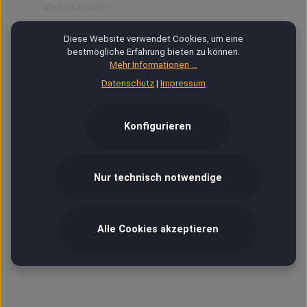
48h DOA Garantie
Diese Website verwendet Cookies, um eine
Fotos, Bilder, Grafik
bestmögliche Erfahrung bieten zu können.
Mehr Informationen ...
Datenschutz
|
Impressum
Ab 18
VIP
Konfigurieren
Versand & Zahlung
Nur technisch notwendige
Hilfe / Kontakt
Alle Cookies akzeptieren
Kontoverbindung
0 von 0 Bewertungen