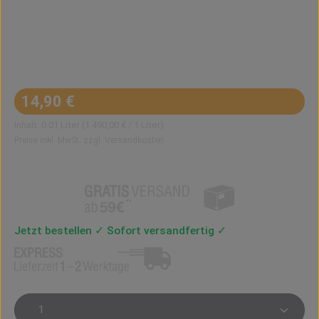
Regulärer Preis:
14,90 €
Inhalt:
0.01 Liter
(1.490,00 € / 1 Liter)
Preise inkl. MwSt. zzgl. Versandkosten
Jetzt bestellen ✓ Sofort versandfertig ✓
Produkt Anzahl: Gib den gewünschten Wert ein oder 