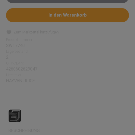
In den Warenkorb
Zum Merkzettel hinzufügen
Produktnummer:
SW17740
Lagerbestand:
2
GTIN/EAN:
4260602629047
Hersteller:
HAYVAN JUICE
Aroma Dünya (10 ml)
BESCHREIBUNG