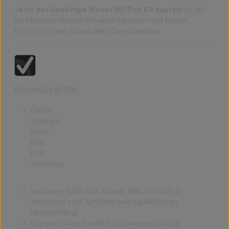
Jetzt das GeekVape Wenax M2 Pod Kit kaufen!
Es ist
die Mehrweg-Option mit vielen Optionen und Farben.
Perfekt für Dein individuelles Dampferlebnis.
BESONDERHEITEN
Farben:
Schwarz
Silber
Blau
Pink
Arktisblau
Verbauter 1200 mAh starker Akku mit USB-C-
Anschluss zum Aufladen (kein Ladekabel im
Lieferumfang)
Kompakt, klein, handlich und wiederaufladbar