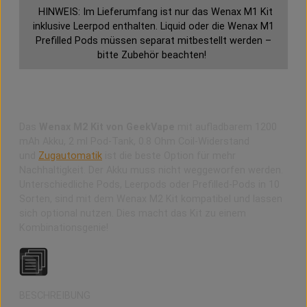
HINWEIS: Im Lieferumfang ist nur das Wenax M1 Kit
inklusive Leerpod enthalten. Liquid oder die Wenax M1
Prefilled Pods müssen separat mitbestellt werden –
bitte Zubehör beachten!
Wenax M2 Kit von GeekVape jetzt mit 1200 mAh
Akku
Das
Wenax M2 Kit von GeekVape
mit aufladbarem 1200
mAh Akku, 2 ml Pod-Tank, 0.8 Ohm Coil-Widerstand
und
Zugautomatik
ist die beste Option für mehr
Nachhaltigkeit. Der Akku muss nicht weggeworfen werden.
Unterschiedliche Pods, Leerpods oder Prefilled-Pods in 10
Sorten, sind mit dem Wenax M2 Kit kompatibel und lassen
sich optional nutzen. Dies macht das Kit zu einem
Kombinationsgenie!
BESCHREIBUNG