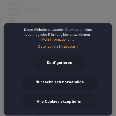
Verdam
pferkop
Mesh-Coil
f/Coil:
Pod-
Tank
2 ml
Diese Website verwendet Cookies, um eine
(optiona
bestmögliche Erfahrung bieten zu können.
l):
Mehr Informationen ...
Schwarz
Datenschutz
|
Impressum
Silber
Farbe:
Blau
Pink
Konfigurieren
Arktisblau
Nur technisch notwendige
LIEFERUMFANG
Alle Cookies akzeptieren
1x Wenax M2 Akku - 1200 mAh
1x Wenax M1 0.8 Ohm Pod
1x Ersatzmundstück