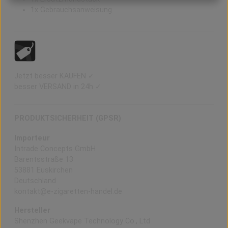
1x Gebrauchsanweisung
Jetzt besser KAUFEN ✓
besser VERSAND in 24h ✓
PRODUKTSICHERHEIT (GPSR)
Importeur
Intrade Concepts GmbH
Barentsstraße 13
53881 Euskirchen
Deutschland
kontakt@e-zigaretten-handel.de
Hersteller
Shenzhen Geekvape Technology Co., Ltd