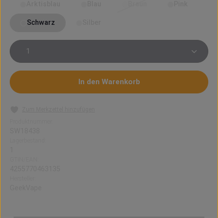
Arktisblau
Blau
Braun
Pink
(Diese Option ist zurzeit nicht
Schwarz
Silber
Produkt Anzahl: Gib den gewünschten Wert ein oder 
In den Warenkorb
Zum Merkzettel hinzufügen
Produktnummer:
SW18438
Lagerbestand:
1
GTIN/EAN:
4255770463135
Hersteller:
GeekVape