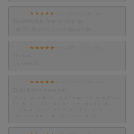
★
★
★
★
★
11.07.2025
Verifizierter Käufer
Super Produkt Frau ist mehr als…
Super Produkt Frau ist mehr als zufrieden
★
★
★
★
★
14.06.2025
Verifizierter Käufer
Top Teil
Top Teil! Schick
★
★
★
★
★
02.06.2025
Verifizierter Käufer
Zuverlässig wie gewohnt
Finde es super dass die neue Version mit dem größeren
Akku länger hält. Ansonsten alles wie gewohnt. Mein
daily Ausrüstung für unterwegs - ich habe aber
trotzdem immer mindestens zwei dabei. 😁