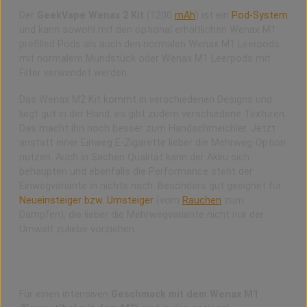
Der
GeekVape Wenax 2 Kit
(1200
mAh
) ist ein
Pod-System
und kann sowohl mit den optional erhältlichen Wenax M1
prefilled Pods als auch den normalen Wenax M1 Leerpods
mit normalem Mundstück oder Wenax M1 Leerpods mit
Filter verwendet werden.
Das Wenax M2 Kit kommt in verschiedenen Designs und
liegt gut in der Hand, es gibt zudem verschiedene Texturen.
Das macht ihn noch besser zum Handschmeichler. Jetzt
anstatt einer Einweg E-Zigarette lieber die Mehrweg-Option
nutzen. Auch in Sachen Qualität kann der Akku sich
behaupten und ebenfalls die Performance steht der
Einwegvariante in nichts nach. Besonders gut geeignet für
Neueinsteiger bzw. Umsteiger
(vom
Rauchen
zum
Dampfen), die lieber die Mehrwegvariante nicht nur der
Umwelt zuliebe vorziehen.
Optional für den Wenax M2 verfügbar: Prefilled
oder nachfüllbare Leerpods
Für einen intensiven
Geschmack mit dem Wenax M1