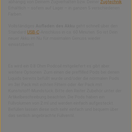
abhängig von Deinem Zugverhalten bzw. Deiner
Zugtechnik
.
Erhältlich – sofern auf Lager – in ganzen 5 verschiedenen
Farben.
Vollständiges
Aufladen des Akku
geht schnell über den
Standard
USB-C
-Anschluss in ca. 60 Minuten. So ist Dein
neuer Akku im Nu für maximalen Genuss wieder
einsatzbereit.
Die Wenax M1 Pod-Coils
Es wird ein 0.8 Ohm Podcoil mitgeliefert es gibt aber
weitere Optionen. Zum einen die preffilled Pods bei denen
Liquids bereits befüllt wurde und/oder die normalen Pods
im 3er Pack mit echten Filtern oder 4er Pack mit
Kunststoff-Mundstück. Bitte den Reiter Zubehör unter der
Artikelbeschreibung beachten. Die Pods haben ein
Füllvolumen von 2 ml und werden einfach aufgesteckt.
Befüllen lassen diese sich sehr einfach und bequem über
das seitlich angebrachte Füllventil.
Kaufe Dir jetzt das Wenax M2 Kit