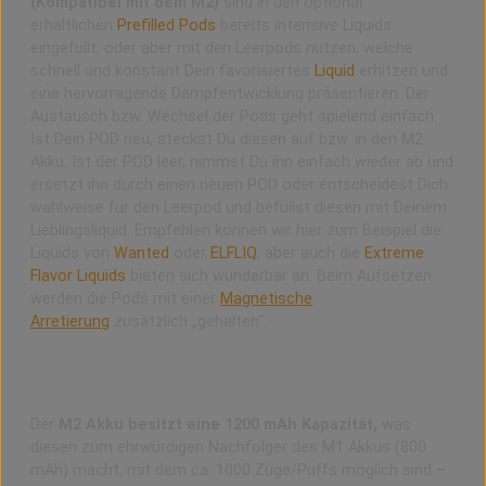
(Kompatibel mit dem M2)
sind in den optional
erhältlichen
Prefilled Pods
bereits intensive Liquids
eingefüllt, oder aber mit den Leerpods nutzen, welche
schnell und konstant Dein favorisiertes
Liquid
erhitzen und
eine hervorragende Dampfentwicklung präsentieren. Der
Austausch bzw. Wechsel der Pods geht spielend einfach:
Ist Dein POD neu, steckst Du diesen auf bzw. in den M2
Akku. Ist der POD leer, nimmst Du ihn einfach wieder ab und
ersetzt ihn durch einen neuen POD oder entscheidest Dich
wahlweise für den Leerpod und befüllst diesen mit Deinem
Lieblingsliquid. Empfehlen können wir hier zum Beispiel die
Liquids von
Wanted
oder
ELFLIQ
, aber auch die
Extreme
Flavor Liquids
bieten sich wunderbar an. Beim Aufsetzen
werden die Pods mit einer
Magnetische
Arretierung
zusätzlich „gehalten“.
Mit den 1200 mAh hat der Wenax M2 noch mehr
Ausdauer
Der
M2 Akku besitzt eine 1200 mAh Kapazität,
was
diesen zum ehrwürdigen Nachfolger des M1 Akkus (800
mAh) macht, mit dem ca. 1000 Züge/Puffs möglich sind –