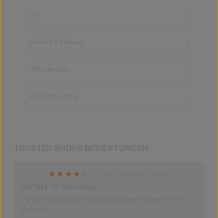
VIP
Versand & Zahlung
Hilfe / Kontakt
Kontoverbindung
TRUSTED SHOPS BEWERTUNGEN
★
★
★
★
★
17.10.2025
Verifizierter Käufer
Perfekt für Einsteiger
Für den Einstieg und das Ausprobieren super. Bin sehr
zufrieden.