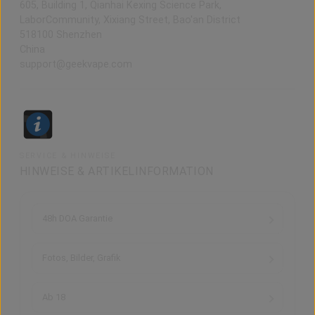
605, Building 1, Qianhai Kexing Science Park,
LaborCommunity, Xixiang Street, Bao'an District
518100 Shenzhen
China
support@geekvape.com
SERVICE & HINWEISE
HINWEISE & ARTIKELINFORMATION
48h DOA Garantie
Fotos, Bilder, Grafik
Ab 18