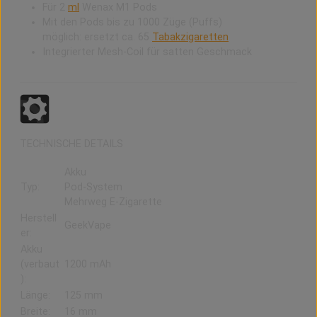
Für 2
ml
Wenax M1 Pods
Mit den Pods bis zu 1000 Züge (Puffs)
möglich: ersetzt ca. 65
Tabakzigaretten
Integrierter Mesh-Coil für satten Geschmack
TECHNISCHE DETAILS
Akku
Typ:
Pod-System
Mehrweg E-Zigarette
Herstell
GeekVape
er:
Akku
(verbaut
1200 mAh
):
Länge:
125 mm
Breite:
16 mm