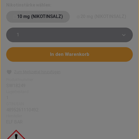
auswählen
Nikotinstärke wählen:
10 mg (NIKOTINSALZ)
20 mg (NIKOTINSALZ)
Produkt Anzahl: Gib den gewünschten Wert ein oder 
In den Warenkorb
Zum Merkzettel hinzufügen
Produktnummer:
SW18249
Lagerbestand:
1
GTIN/EAN:
4895261110492
Hersteller:
ELF BAR