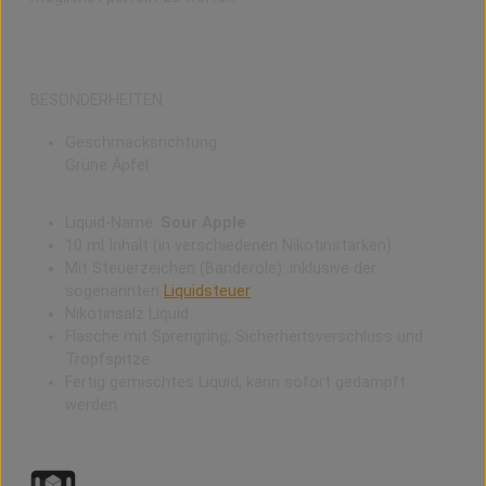
BESONDERHEITEN
Geschmacksrichtung:
Grüne Äpfel
Liquid-Name:
Sour Apple
10 ml Inhalt (in verschiedenen Nikotinstärken)
Mit Steuerzeichen (Banderole): inklusive der
sogenannten
Liquidsteuer
Nikotinsalz Liquid
Flasche mit Sprengring, Sicherheitsverschluss und
Tropfspitze
Fertig gemischtes Liquid, kann sofort gedampft
werden