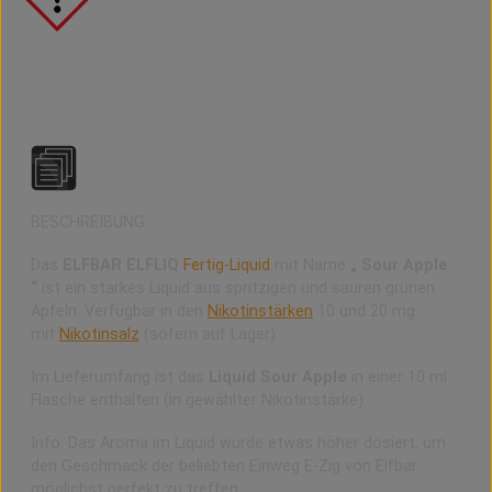
Elfbar ELFLIQ Sour Apple Liquid
BESCHREIBUNG
Das
ELFBAR ELFLIQ
Fertig-Liquid
mit Name
„ Sour Apple
“
ist ein starkes Liquid aus spritzigen und sauren grünen
Äpfeln. Verfügbar in den
Nikotinstärken
10 und 20 mg
mit
Nikotinsalz
(sofern auf Lager).
Im Lieferumfang ist das
Liquid Sour Apple
in einer 10 ml
Flasche enthalten (in gewählter Nikotinstärke).
Info: Das Aroma im Liquid wurde etwas höher dosiert, um
den Geschmack der beliebten Einweg E-Zig von Elfbar
möglichst perfekt zu treffen.