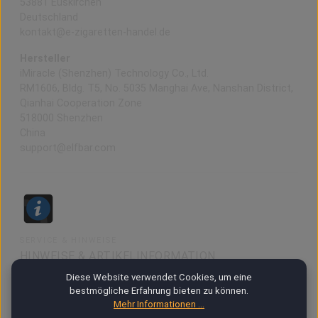
53881 Euskirchen
Deutschland
kontakt@e-zigaretten-handel.de
Hersteller
iMiracle (Shenzhen) Technology Co., Ltd.
RM1606, Bldg. T5, No. 5035 Manghai Ave, Nanshan District,
Qianhai Cooperation Zone
518000 Shenzhen
China
support@elfbar.com
SERVICE & HINWEISE
HINWEISE & ARTIKELINFORMATION
Diese Website verwendet Cookies, um eine
bestmögliche Erfahrung bieten zu können.
48h DOA Garantie
Mehr Informationen ...