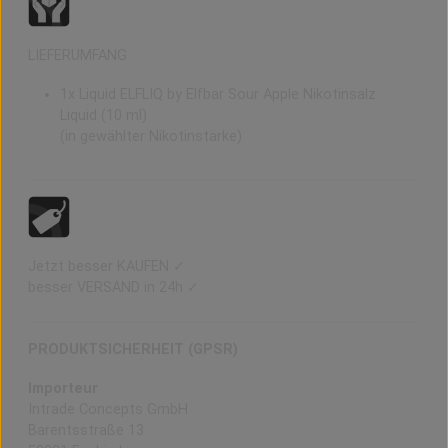
LIEFERUMFANG
1x Liquid
ELFLIQ by Elfbar Sour Apple Nikotinsalz
Liquid (10 ml)
(in gewählter Nikotinstärke)
Jetzt besser KAUFEN ✓
besser VERSAND in 24h ✓
PRODUKTSICHERHEIT (GPSR)
Importeur
Intrade Concepts GmbH
Barentsstraße 13