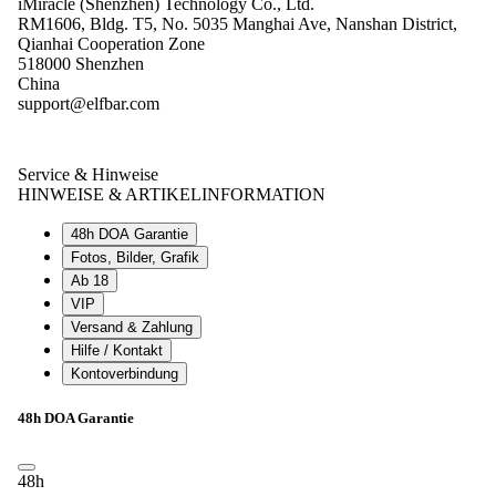
iMiracle (Shenzhen) Technology Co., Ltd.
RM1606, Bldg. T5, No. 5035 Manghai Ave, Nanshan District,
Qianhai Cooperation Zone
518000 Shenzhen
China
support@elfbar.com
Service & Hinweise
HINWEISE & ARTIKELINFORMATION
48h DOA Garantie
Fotos, Bilder, Grafik
Ab 18
VIP
Versand & Zahlung
Hilfe / Kontakt
Kontoverbindung
48h DOA Garantie