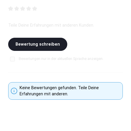
Bewerte dieses Produkt!
Durchschnittliche Bewertung von 0 von 5 Sternen
Teile Deine Erfahrungen mit anderen Kunden.
Bewertung schreiben
Bewertungen nur in der aktuellen Sprache anzeigen.
Keine Bewertungen gefunden. Teile Deine
Erfahrungen mit anderen.