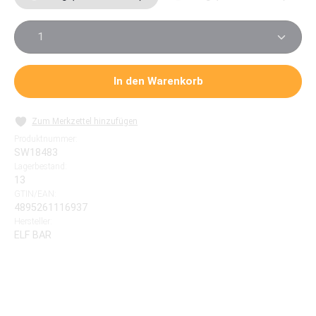
Produkt Anzahl: Gib den gewünschten Wert ein oder 
In den Warenkorb
Zum Merkzettel hinzufügen
Produktnummer:
SW18483
Lagerbestand:
13
GTIN/EAN:
4895261116937
Hersteller:
ELF BAR
Elfbar ELFLIQ Blackberry Ice Liquid