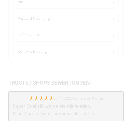
VIP
Versand & Zahlung
Hilfe / Kontakt
Kontoverbindung
TRUSTED SHOPS BEWERTUNGEN
★
★
★
★
★
23.11.2025
Verifizierter Käufer
Super Qualität werde sie mir wieder…
Super Qualität werde sie mir wieder kaufen
0 von 0 Bewertungen