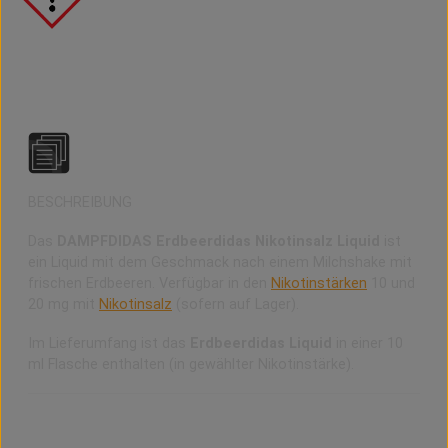
DAMPFDIDAS Erdbeerdidas Nikotinsalz Liquid
BESCHREIBUNG
Das
DAMPFDIDAS Erdbeerdidas Nikotinsalz Liquid
ist
ein Liquid mit dem Geschmack nach einem Milchshake mit
frischen Erdbeeren. Verfügbar in den
Nikotinstärken
10 und
20 mg mit
Nikotinsalz
(sofern auf Lager).
Im Lieferumfang ist das
Erdbeerdidas Liquid
in einer 10
ml Flasche enthalten (in gewählter Nikotinstärke).