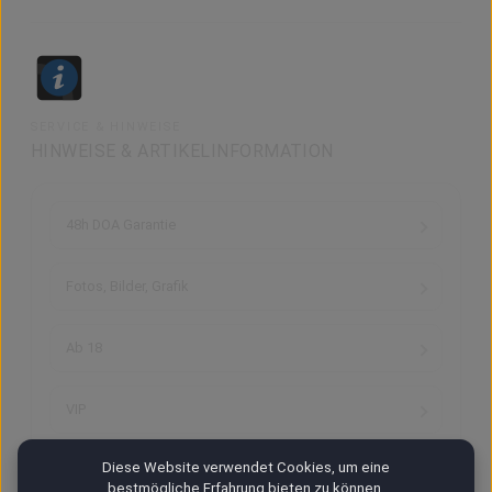
SERVICE & HINWEISE
HINWEISE & ARTIKELINFORMATION
48h DOA Garantie
Fotos, Bilder, Grafik
Ab 18
VIP
Diese Website verwendet Cookies, um eine
Versand & Zahlung
bestmögliche Erfahrung bieten zu können.