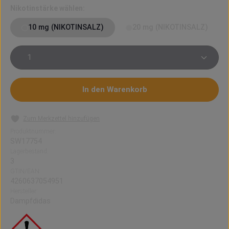
auswählen
Nikotinstärke wählen:
10 mg (NIKOTINSALZ)
20 mg (NIKOTINSALZ)
Produkt Anzahl: Gib den gewünschten Wert ein oder 
In den Warenkorb
Zum Merkzettel hinzufügen
Produktnummer:
SW17754
Lagerbestand:
3
GTIN/EAN:
4260637054951
Hersteller:
Dampfdidas