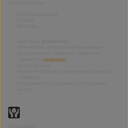
BESONDERHEITEN
Geschmacksrichtung:
Erdbeere
Milchshake
Liquid-Name:
Erdbeerdidas
10 ml Inhalt (in verschiedenen Nikotinstärken)
Mit Steuerzeichen (Banderole): inklusive der
sogenannten
Liquidsteuer
Nikotinsalz Liquid
Flasche mit Sprengring, Sicherheitsverschluss und
Tropfspitze
Fertig gemischtes Liquid, kann sofort gedampft
werden
LIEFERUMFANG