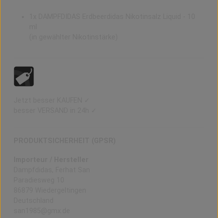
1x DAMPFDIDAS Erdbeerdidas Nikotinsalz Liquid - 10
ml
(in gewählter Nikotinstärke)
Jetzt besser KAUFEN ✓
besser VERSAND in 24h ✓
PRODUKTSICHERHEIT (GPSR)
Importeur / Hersteller
Dampfdidas, Ferhat San
Paradiesweg 10
86879 Wiedergeltingen
Deutschland
san1985@gmx.de