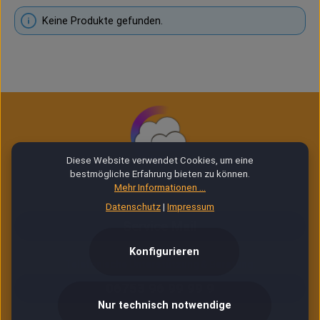
Keine Produkte gefunden.
Diese Website verwendet Cookies, um eine
bestmögliche Erfahrung bieten zu können.
Mehr Informationen ...
E-Mail Service (24/7)
Datenschutz
|
Impressum
Service Mail
Konfigurieren
Telefonische Unterstützung & Beratung:
06753 96 99 99 9
Nur technisch notwendige