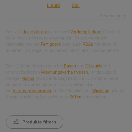
JC ist die Abkürzung für Juice Control. Mit der JC lässt
sich regeln wie viel
Liquid
zum
Coil
gelangt.
Beschreibung
Eine JC (
Juice Control
) an einem
Verdampferkopf
(Coil) ist
nicht in allen Systemen vorhanden. Es gibt vereinzelt
Hersteller die ihre
Fertigcoils
oder auch
RBAs
mit einer JC
anbieten. Die Regel ist es jedoch nicht, eher die Ausnahme.
Eine JC kann nützlich sein bei
Basen
und
E-Liquids
mit
unterschiedlichen
Mischungsverhältnissen
. Ist das Liquid
weniger
viskos
(zu dünnflüssig) kann die JC entsprechend
eingestellt werden damit nicht zuviel Liquid in
die
Verdampferkammer
und letztendlich zur
Wicklung
gelangt.
Zu viel würde ein Auslaufen bzw.
Siffen
verursachen.
Produkte filtern