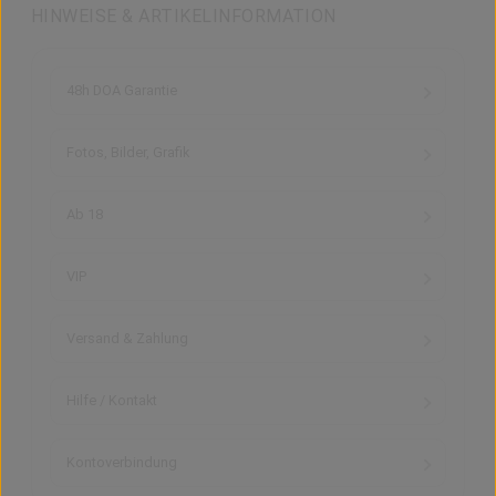
HINWEISE & ARTIKELINFORMATION
48h DOA Garantie
Fotos, Bilder, Grafik
Ab 18
VIP
Versand & Zahlung
Hilfe / Kontakt
Kontoverbindung