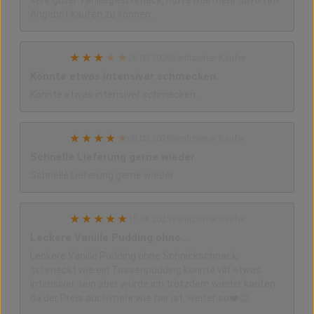
Angebot kaufen zu können.
★
★
★
★
★
26.08.2025
Verifizierter Käufer
Könnte etwas intensiver schmecken.
Könnte etwas intensiver schmecken.
★
★
★
★
★
09.08.2025
Verifizierter Käufer
Schnelle Lieferung gerne wieder
Schnelle Lieferung gerne wieder
★
★
★
★
★
15.04.2025
Verifizierter Käufer
Leckere Vanille Pudding ohne…
Leckere Vanille Pudding ohne Schnickschnack,
schmeckt wie ein Tassenpudding könnte vllt etwas
intensiver sein aber würde ich trotzdem wieder kaufen
da der Preis auch mehr wie fair ist, weiter so❤️😉