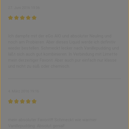
27. Juni 2016 19:36
Bewertung mit 5 von 5 Sternen
Ich liebe es.
Ich dampfe mit der eGo AIO und absoluter Neuling und
noch am Probieren. Aber dieses Liquid werde ich definitiv
wieder bestellen. Schmeckt lecker nach Vanillepudding und
läßt sich auch gut kombinieren. In Verbindung mit Limette
mein derzeitiger Favorit. Aber auch pur einfach nur klasse
und nicht zu süß oder chemisch.
4. März 2016 19:16
Bewertung mit 5 von 5 Sternen
TOP TOP TOP
mein absoluter Favorit!!! Schmeckt wie warmer
Vanillepudding. Absolut genial!