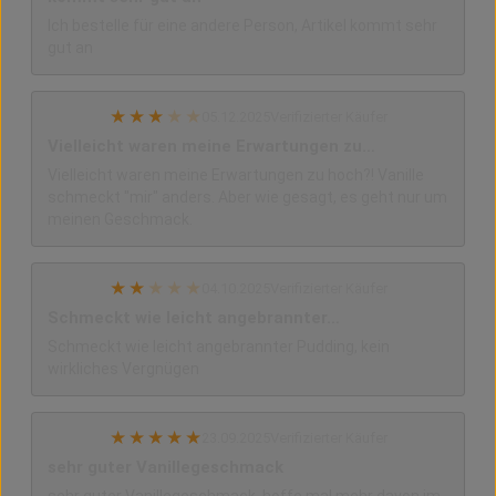
Ich bestelle für eine andere Person, Artikel kommt sehr
gut an
★
★
★
★
★
05.12.2025
Verifizierter Käufer
Vielleicht waren meine Erwartungen zu…
Vielleicht waren meine Erwartungen zu hoch?! Vanille
schmeckt "mir" anders. Aber wie gesagt, es geht nur um
meinen Geschmack.
★
★
★
★
★
04.10.2025
Verifizierter Käufer
Schmeckt wie leicht angebrannter…
Schmeckt wie leicht angebrannter Pudding, kein
wirkliches Vergnügen
★
★
★
★
★
23.09.2025
Verifizierter Käufer
sehr guter Vanillegeschmack
sehr guter Vanillegeschmack, hoffe mal mehr davon im