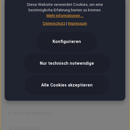
Diese Website verwendet Cookies, um eine
Unbefriedigend (0)
0%
bestmögliche Erfahrung bieten zu können.
Mehr Informationen ...
Datenschutz
|
Impressum
Bewerte dieses Produkt!
Teile Deine Erfahrungen mit anderen Kunden.
Konfigurieren
Bewertung schreiben
Nur technisch notwendige
Bewertungen nur in der aktuellen Sprache anzeigen.
Alle Cookies akzeptieren
Sortiert nach
1
-
10
von
15
Bewertungen
18. Juli 2020 16:24