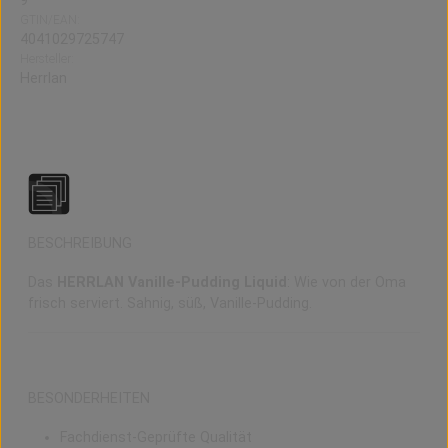
9
GTIN/EAN:
4041029725747
Hersteller:
Herrlan
Vanille-Pudding Liquid (10ml)
BESCHREIBUNG
Das
HERRLAN Vanille-Pudding Liquid
: Wie von der Oma
frisch serviert. Sahnig, süß, Vanille-Pudding.
BESONDERHEITEN
Fachdienst-Geprüfte Qualität