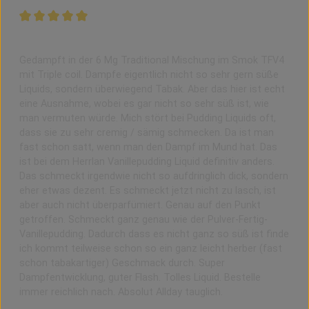
Bewertung mit 5 von 5 Sternen
Bestes Vanillepudding Liquid
Gedampft in der 6 Mg Traditional Mischung im Smok TFV4
mit Triple coil. Dampfe eigentlich nicht so sehr gern süße
Liquids, sondern überwiegend Tabak. Aber das hier ist echt
eine Ausnahme, wobei es gar nicht so sehr süß ist, wie
man vermuten würde. Mich stört bei Pudding Liquids oft,
dass sie zu sehr cremig / sämig schmecken. Da ist man
fast schon satt, wenn man den Dampf im Mund hat. Das
ist bei dem Herrlan Vanillepudding Liquid definitiv anders.
Das schmeckt irgendwie nicht so aufdringlich dick, sondern
eher etwas dezent. Es schmeckt jetzt nicht zu lasch, ist
aber auch nicht überparfümiert. Genau auf den Punkt
getroffen. Schmeckt ganz genau wie der Pulver-Fertig-
Vanillepudding. Dadurch dass es nicht ganz so süß ist finde
ich kommt teilweise schon so ein ganz leicht herber (fast
schon tabakartiger) Geschmack durch. Super
Dampfentwicklung, guter Flash. Tolles Liquid. Bestelle
immer reichlich nach. Absolut Allday tauglich.