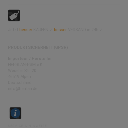
Jetzt
besser
KAUFEN ✓
besser
VERSAND in 24h ✓
PRODUKTSICHERHEIT (GPSR)
Importeur / Hersteller
HERRLAN-PSM e.K.
Weseler Str. 20
46519 Alpen
Deutschland
info@herrlan.de
SERVICE & HINWEISE