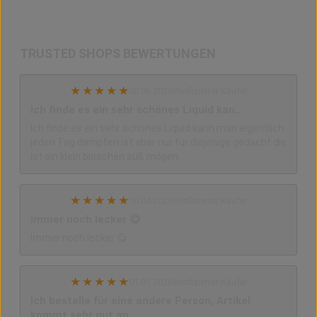
TRUSTED SHOPS BEWERTUNGEN
★
★
★
★
★
06.06.2026
Verifizierter Käufer
Ich finde es ein sehr schönes Liquid kan…
Ich finde es ein sehr schönes Liquid kann man eigentlich
jeden Tag dampfen ist aber nur für diejenige gedacht die
ist ein klein bisschen süß mögen
★
★
★
★
★
10.04.2026
Verifizierter Käufer
Immer noch lecker 😋
Immer noch lecker 😋
★
★
★
★
★
01.01.2026
Verifizierter Käufer
Ich bestelle für eine andere Person, Artikel
kommt sehr gut an