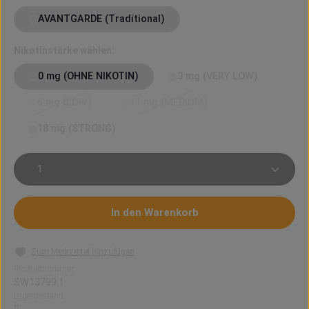
AVANTGARDE (Traditional)
auswählen
Nikotinstärke wählen:
0 mg (OHNE NIKOTIN)
3 mg (VERY LOW)
6 mg (LOW)
11 mg (MEDIUM)
(Diese Option ist zurzeit nicht verfügbar.)
(Diese Option ist zurzeit nicht verfü
18 mg (STRONG)
Produkt Anzahl: Gib den gewünschten Wert ein oder 
In den Warenkorb
Zum Merkzettel hinzufügen
Produktnummer:
SW13799.1
Lagerbestand: