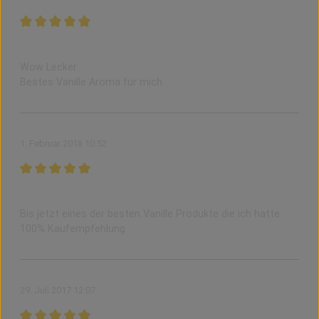
Bewertung mit 5 von 5 Sternen
Absolut der Hammer
Wow Lecker
Bestes Vanille Aroma für mich
1. Februar 2018 10:52
Bewertung mit 5 von 5 Sternen
Sehr Lecker
Bis jetzt eines der besten Vanille Produkte die ich hatte.
100% Kaufempfehlung
29. Juli 2017 12:07