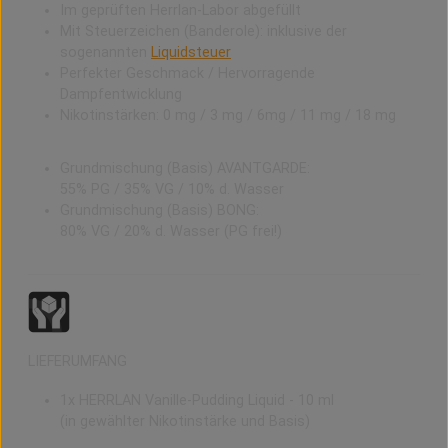
Im geprüften Herrlan-Labor abgefüllt
Mit Steuerzeichen (Banderole): inklusive der
sogenannten
Liquidsteuer
Perfekter Geschmack / Hervorragende
Dampfentwicklung
Nikotinstärken: 0 mg / 3 mg / 6mg / 11 mg / 18 mg
Grundmischung (Basis) AVANTGARDE:
55% PG / 35% VG / 10% d. Wasser
Grundmischung (Basis) BONG:
80% VG / 20% d. Wasser (PG frei!)
LIEFERUMFANG
1x HERRLAN Vanille-Pudding Liquid - 10 ml
(in gewählter Nikotinstärke und Basis)