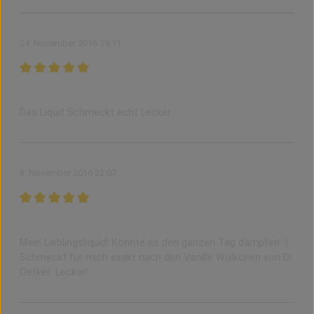
24. November 2016 19:11
Bewertung mit 5 von 5 Sternen
Leckeres Liquit mit 3 mg Nikotin
Das Liquit Schmeckt echt Lecker
8. November 2016 22:07
Bewertung mit 5 von 5 Sternen
nom nom nom
Mein Lieblingsliquid! Könnte es den ganzen Tag dampfen :)
Schmeckt für mich exakt nach den Vanille Wölkchen von Dr.
Oetker: Lecker!