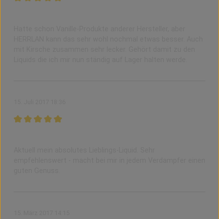
Bewertung mit 5 von 5 Sternen
zu Recht als Tipp ausgewiesen
Hatte schon Vanille-Produkte anderer Hersteller, aber
HERRLAN kann das sehr wohl nochmal etwas besser. Auch
mit Kirsche zusammen sehr lecker. Gehört damit zu den
Liquids die ich mir nun ständig auf Lager halten werde.
15. Juli 2017 18:36
Bewertung mit 5 von 5 Sternen
Sehr fein
Aktuell mein absolutes Lieblings-Liquid. Sehr
empfehlenswert - macht bei mir in jedem Verdampfer einen
guten Genuss.
15. März 2017 14:15