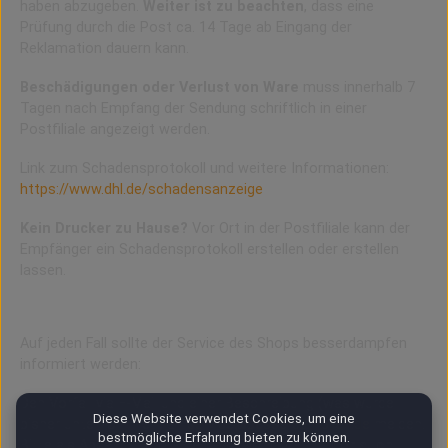
haben abzugeben.
Weiter ist zu beachten
, dass eine
Prüfung durch die Post ca. 14 Tage ab Eingang der
Reklamation dauern kann.
Beschädigungen oder Verlust von Ware
muss innerhalb 7
Tagen nach Empfang der Sendung schriftlich in einer
Postfiliale angezeigt werden.
Link zum Schadensprotokoll und weitere Informationen:
https://www.dhl.de/schadensanzeige
Kein Drucker zu Hause?
Vor Ort in der Postfiliale kann der
Empfänger ein Schadensprotokoll erstellen oder erstellen
lassen.
Den Shop Betreiber informieren
Auf jeden Fall sollte der Service des Shops besserdampfen
informiert werden:
Den Vorfall via E-Mail und einer Beschreibung (was wurde
Diese Website verwendet Cookies, um eine
bisher unternommen) an
service@besserdampfen.de
melden.
bestmögliche Erfahrung bieten zu können.
Bitte als Absender
die E-Mail verwenden, mit der auch