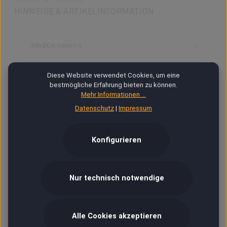
SERVICE & HINWEISE
HINWEISE & ARTIKELINFORMATION
48h DOA Garantie
Fotos, Bilder, Grafik
Diese Website verwendet Cookies, um eine
bestmögliche Erfahrung bieten zu können.
Mehr Informationen ...
Ab 18
Datenschutz
|
Impressum
VIP
Konfigurieren
Versand & Zahlung
Nur technisch notwendige
Hilfe / Kontakt
Alle Cookies akzeptieren
Kontoverbindung