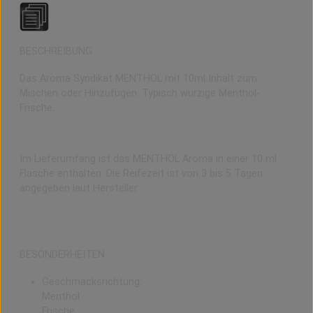
BESCHREIBUNG
Das Aroma Syndikat MENTHOL mit 10ml Inhalt zum
Mischen oder Hinzufügen. Typisch würzige Menthol-
Frische.
Lieferumfang und Reifezeit
Im Lieferumfang ist das MENTHOL Aroma in einer 10 ml
Flasche enthalten. Die Reifezeit ist von 3 bis 5 Tagen
angegeben laut Hersteller.
BESONDERHEITEN
Geschmacksrichtung:
Menthol
Frische