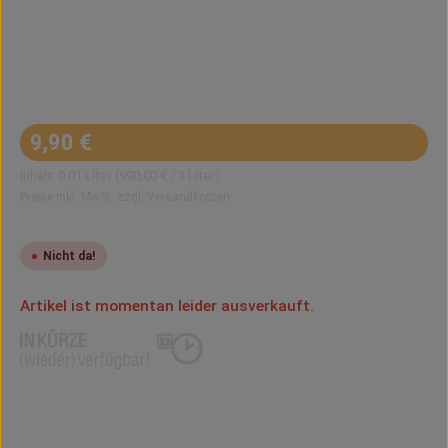
Regulärer Preis:
9,90 €
Inhalt:
0.01 Liter
(990,00 € / 1 Liter)
Preise inkl. MwSt. zzgl. Versandkosten
Nicht da!
Artikel ist momentan leider ausverkauft.
Benachrichtigen lassen
Hinterlasse Deine E-Mail-Adresse. Sobald der Artikel wieder