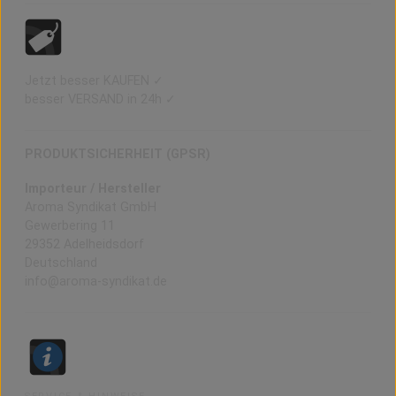
Jetzt besser KAUFEN ✓
besser VERSAND in 24h ✓
PRODUKTSICHERHEIT (GPSR)
Importeur / Hersteller
Aroma Syndikat GmbH
Gewerbering 11
29352 Adelheidsdorf
Deutschland
info@aroma-syndikat.de