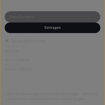
verfügbar ist, bekommst du eine Benachrichtigung.
E-Mail-Adresse
Eintragen
Zum Merkzettel hinzufügen
Produktnummer:
SW18158
GTIN/EAN:
4260701940739
Hersteller:
AROMA SYNDIKAT
Aroma Syndikat MENTHOL
Wenn Du die würzige Kühle von Menthol magst … pimp Dein
Liquid mit dem Menthol Aroma von Aroma Syndikat.