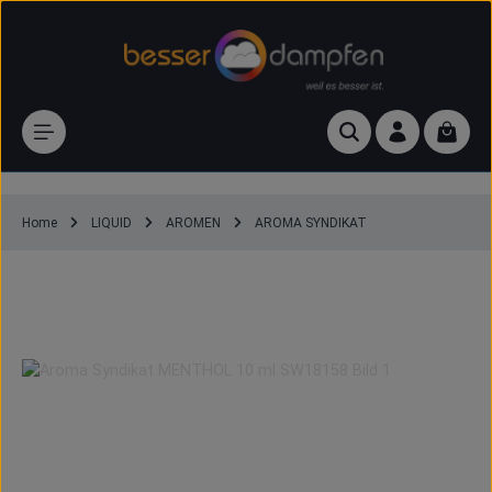
Zum Hauptinhalt springen
Waren
Home
LIQUID
AROMEN
AROMA SYNDIKAT
Aroma Syndikat MENTHOL 10 ml
Bildergalerie überspringen