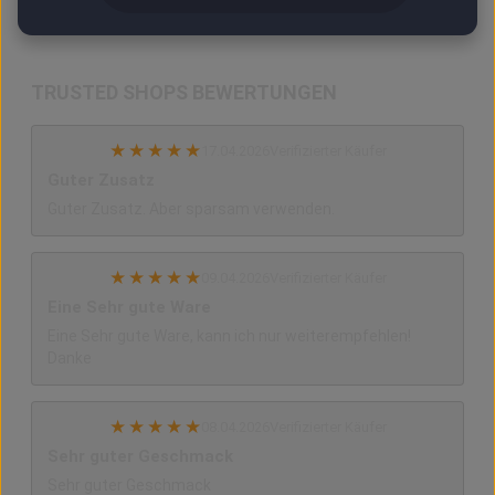
TRUSTED SHOPS BEWERTUNGEN
★
★
★
★
★
17.04.2026
Verifizierter Käufer
Guter Zusatz
Guter Zusatz. Aber sparsam verwenden.
★
★
★
★
★
09.04.2026
Verifizierter Käufer
Eine Sehr gute Ware
Eine Sehr gute Ware, kann ich nur weiterempfehlen!
Danke
★
★
★
★
★
08.04.2026
Verifizierter Käufer
Sehr guter Geschmack
Sehr guter Geschmack