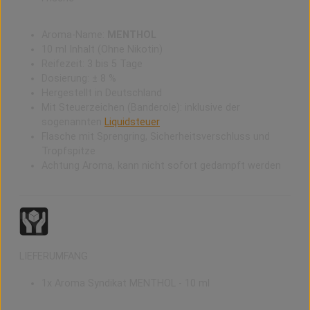
Aroma-Name:
MENTHOL
10 ml Inhalt (Ohne Nikotin)
Reifezeit: 3 bis 5 Tage
Dosierung: ± 8 %
Hergestellt in Deutschland
Mit Steuerzeichen (Banderole): inklusive der
sogenannten
Liquidsteuer
Flasche mit Sprengring, Sicherheitsverschluss und
Tropfspitze
Achtung Aroma, kann nicht sofort gedampft werden
LIEFERUMFANG
1x Aroma Syndikat MENTHOL - 10 ml