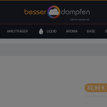
AKKUTRÄGER
LIQUID
AROMA
BASE
S
Voopoo Argus G4 Pod Starter Ki
Regulärer Prei
32,90 €
Preise inkl. MwSt