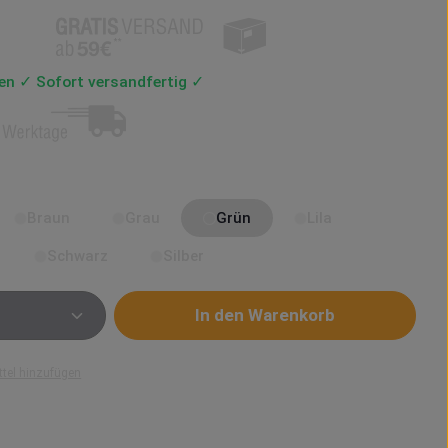
len ✓ Sofort versandfertig ✓
en
Braun
Grau
Grün
Lila
Schwarz
Silber
Anzahl: Gib den gewünschten Wert ein od
In den Warenkorb
tel hinzufügen