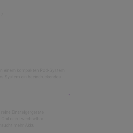
17
s & HD Display
t in einem kompakten Pod-System.
das System ein beeindruckendes
reine Einsteigergeräte
r Coil nicht wechselbar
raucht mehr Akku