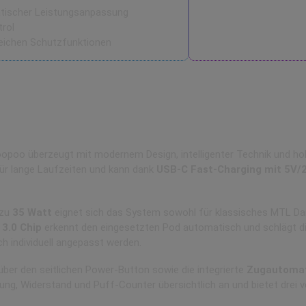
ischer Leistungsanpassung
trol
eichen Schutzfunktionen
poo überzeugt mit modernem Design, intelligenter Technik und hohe
ür lange Laufzeiten und kann dank
USB-C Fast-Charging mit 5V/
 zu
35 Watt
eignet sich das System sowohl für klassisches MTL Da
 3.0 Chip
erkennt den eingesetzten Pod automatisch und schlägt die
ch individuell angepasst werden.
über den seitlichen Power-Button sowie die integrierte
Zugautomat
ung, Widerstand und Puff-Counter übersichtlich an und bietet drei