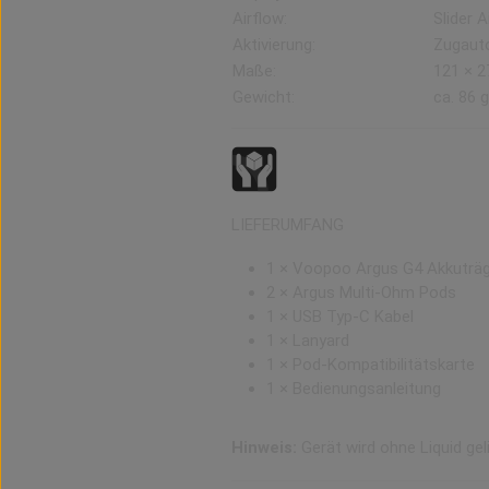
Airflow:
Slider 
Aktivierung:
Zugaut
Maße:
121 × 2
Gewicht:
ca. 86 g
LIEFERUMFANG
1 × Voopoo Argus G4 Akkuträ
2 × Argus Multi-Ohm Pods
1 × USB Typ-C Kabel
1 × Lanyard
1 × Pod-Kompatibilitätskarte
1 × Bedienungsanleitung
Hinweis:
Gerät wird ohne Liquid geli