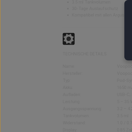
3.5 ml Tankvolumen
30-Tage Auslaufschutz
Kompatibel mit allen Argus Po
TECHNISCHE DETAILS
Name:
Voopoo
Hersteller:
Voopo
Typ:
Pod-Sy
Akku:
1650 mA
Aufladen:
USB-C, 
Leistung:
5 – 35 
Ausgangsspannung:
3.2 – 4.
Tankvolumen:
3.5 ml
Widerstand:
1.0 / 0.
Display:
0.85 Zo