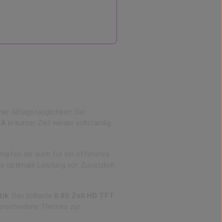
r Alltagstauglichkeit. Der
2A
in kurzer Zeit wieder vollständig
mpfen als auch für ein offeneres
 optimale Leistung vor. Zusätzlich
ik
. Das brillante
0.85 Zoll HD TFT
 verschiedene Themes zur