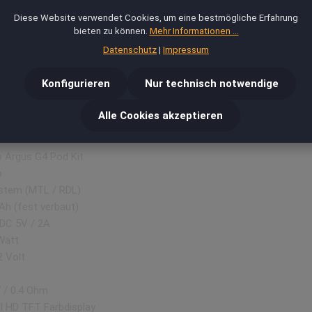
Diese Website verwendet Cookies, um eine bestmögliche Erfahrung
bieten zu können.
Mehr Informationen ...
ds
Datenschutz
|
Impressum
Konfigurieren
Nur technisch notwendige
Alle Cookies akzeptieren
 Argus G4 Pod Kit
o
stem (MTL / RDL)
h (fest verbaut)
DC 5V / 2A
Watt
2 Volt
7 / 0.4 Ohm
ll HD TFT Farbdisplay