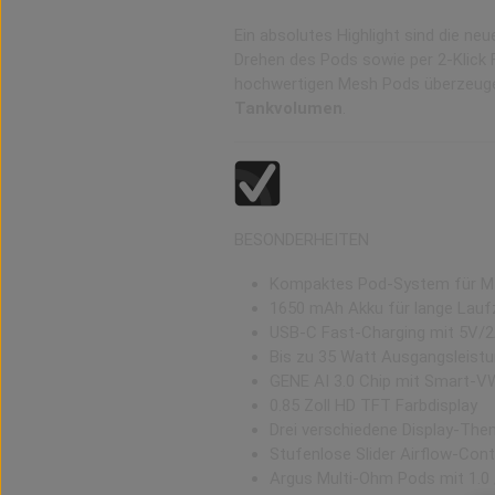
Ein absolutes Highlight sind die ne
Drehen des Pods sowie per 2-Klick
hochwertigen Mesh Pods überzeuge
Tankvolumen
.
BESONDERHEITEN
Kompaktes Pod-System für M
1650 mAh Akku für lange Lauf
USB-C Fast-Charging mit 5V/
Bis zu 35 Watt Ausgangsleist
GENE AI 3.0 Chip mit Smart-
0.85 Zoll HD TFT Farbdisplay
Drei verschiedene Display-Th
Stufenlose Slider Airflow-Cont
Argus Multi-Ohm Pods mit 1.0 