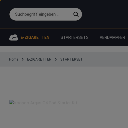
 Hauptinhalt springen
Zur Suche springen
Zur Hauptnavigation springen
E-ZIGARETTEN
STARTERSETS
VERDAMPFER
Home
E-ZIGARETTEN
STARTERSET
Bildergalerie überspringen