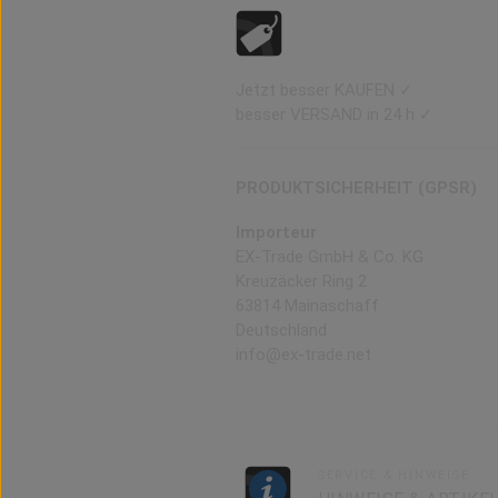
Jetzt besser KAUFEN ✓
besser VERSAND in 24 h ✓
PRODUKTSICHERHEIT (GPSR)
Importeur
EX-Trade GmbH & Co. KG
Kreuzäcker Ring 2
63814 Mainaschaff
Deutschland
info@ex-trade.net
SERVICE & HINWEISE