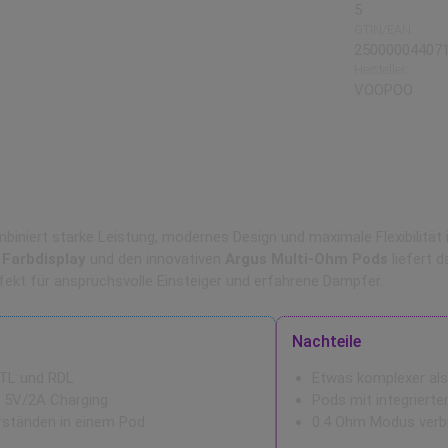
5
GTIN/EAN:
25000004407
Hersteller:
VOOPOO
it – Smartes 35W System mit Multi-Ohm Pod
biniert starke Leistung, modernes Design und maximale Flexibilitä
 Farbdisplay
und den innovativen
Argus Multi-Ohm Pods
liefert 
ekt für anspruchsvolle Einsteiger und erfahrene Dampfer.
Nachteile
MTL und RDL
Etwas komplexer als 
 5V/2A Charging
Pods mit integrierte
rständen in einem Pod
0.4 Ohm Modus verb