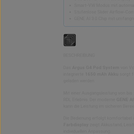
Smart-VW Modus mit automat
Stufenlose Slider Airflow-Con
GENE AI 3.0 Chip mit umfangr
BESCHREIBUNG
Das
Argus G4 Pod System
von Voo
integrierte
1650 mAh Akku
sorgt f
geladen werden.
Mit einer Ausgangsleistung von bis
RDL Erlebnis. Der moderne
GENE AI
kann die Leistung im sicheren Berei
Die Bedienung erfolgt komfortabel 
Farbdisplay
zeigt Akkustand, Leist
individuellen Anpassung.