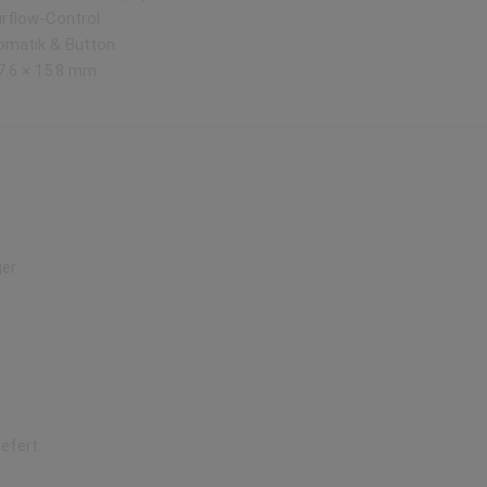
Airflow-Control
omatik & Button
7.6 × 15.8 mm
ger
efert.