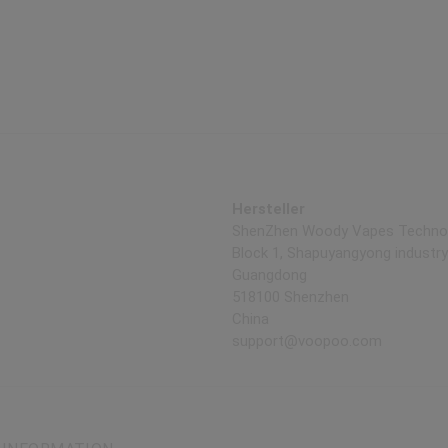
Hersteller
ShenZhen Woody Vapes Technolo
Block 1, Shapuyangyong industry 
Guangdong
518100 Shenzhen
China
support@voopoo.com