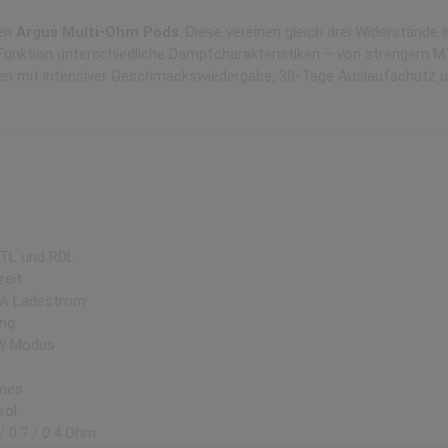
uen
Argus Multi-Ohm Pods
. Diese vereinen gleich drei Widerstände
 Funktion unterschiedliche Dampfcharakteristiken – von strengem M
n mit intensiver Geschmackswiedergabe, 30-Tage Auslaufschutz 
TL und RDL
zeit
2A Ladestrom
ung
VW Modus
emes
rol
/ 0.7 / 0.4 Ohm