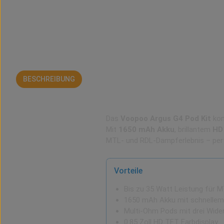
BESCHREIBUNG
BEWERTUNGEN
Voopoo Argus G4 Pod K
Das
Voopoo Argus G4 Pod Kit
kom
Mit
1650 mAh Akku
, brillantem
HD
MTL- und RDL-Dampferlebnis – perf
Vorteile
Bis zu 35 Watt Leistung für 
1650 mAh Akku mit schnellem
Multi-Ohm Pods mit drei Wide
0.85 Zoll HD TFT Farbdisplay