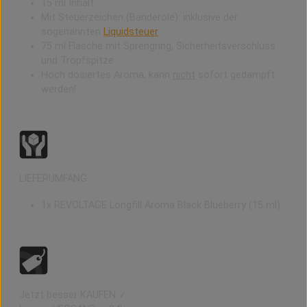
15 ml Inhalt
Mit Steuerzeichen (Banderole): inklusive der
sogenannten
Liquidsteuer
75 ml Flasche mit Sprengring, Sicherheitsverschluss
und Tropfspitze
Hoch dosiertes Aroma, kann
nicht
sofort gedampft
werden!
LIEFERUMFANG
1x
REVOLTAGE Longfill Aroma Black Blueberry (15 ml)
Jetzt besser KAUFEN ✓