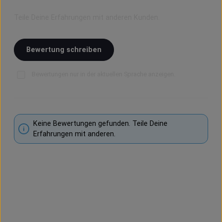
Bewerte dieses Produkt!
Durchschnittliche Bewertung von 0 von 5 Sternen
Teile Deine Erfahrungen mit anderen Kunden.
Bewertung schreiben
Bewertungen nur in der aktuellen Sprache anzeigen.
Keine Bewertungen gefunden. Teile Deine
Erfahrungen mit anderen.