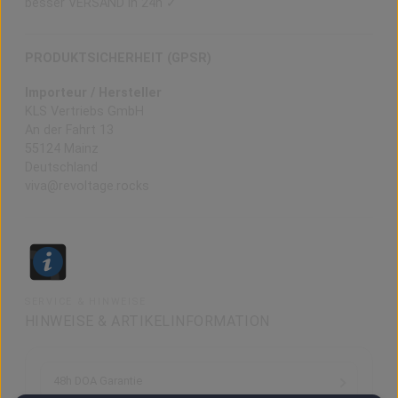
besser VERSAND in 24h ✓
PRODUKTSICHERHEIT (GPSR)
Importeur / Hersteller
KLS Vertriebs GmbH
An der Fahrt 13
55124 Mainz
Deutschland
viva@revoltage.rocks
SERVICE & HINWEISE
HINWEISE & ARTIKELINFORMATION
48h DOA Garantie