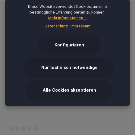
Diese Website verwendet Cookies, um eine
Fotos, Bilder, Grafik
bestmögliche Erfahrung bieten zu können.
Mehr Informationen ...
Datenschutz
|
Impressum
Ab 18
Konfigurieren
VIP
Versand & Zahlung
Nur technisch notwendige
Hilfe / Kontakt
Alle Cookies akzeptieren
Kontoverbindung
0 von 0 Bewertungen