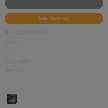
Produkt Anzahl: Gib den gewünschten Wert ein oder 
In den Warenkorb
Zum Merkzettel hinzufügen
Produktnummer:
SW18419
Lagerbestand:
1
GTIN/EAN:
4262485923069
Hersteller:
REVOLTAGE
REVOLTAGE Longfill Aroma: Black Blueberry