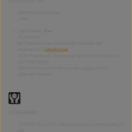
BESONDERHEITEN
Geschmacksrichtung:
- Kiwi
Liquid-Name:
Kiwi
10 ml Inhalt
Mit Steuerzeichen (Banderole): inklusive der
sogenannten
Liquidsteuer
75 ml Flasche mit Sprengring, Sicherheitsverschluss
und Tropfspitze
Sehr hoch dosiertes Aroma, kann
nicht
sofort
gedampft werden!
LIEFERUMFANG
1x
REVOLTAGE FLEX Overdosed Longfill Aroma Kiwi (10
ml)