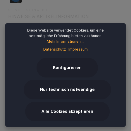
SERVICE & HINWEISE
HINWEISE & ARTIKELINFORMATION
Diese Website verwendet Cookies, um eine
bestmögliche Erfahrung bieten zu können.
48h DOA Garantie
Mehr Informationen ...
Datenschutz
|
Impressum
Fotos, Bilder, Grafik
Konfigurieren
Ab 18
VIP
Nur technisch notwendige
Versand & Zahlung
Alle Cookies akzeptieren
Hilfe / Kontakt