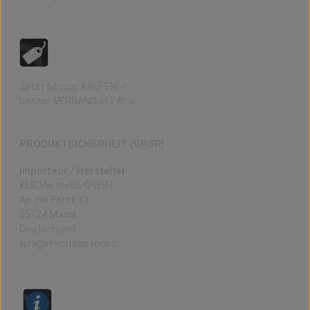
Jetzt besser KAUFEN ✓
besser VERSAND in 24h ✓
PRODUKTSICHERHEIT (GPSR)
Importeur / Hersteller
KLS Vertriebs GmbH
An der Fahrt 13
55124 Mainz
Deutschland
viva@revoltage.rocks