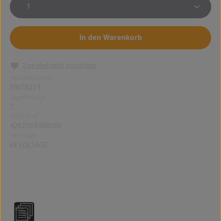
Produkt Anzahl: Gib den gewünschten Wert ein oder 
In den Warenkorb
Zum Merkzettel hinzufügen
Produktnummer:
SW18224
Lagerbestand:
2
GTIN/EAN:
4262369988658
Hersteller:
REVOLTAGE
REVOLTAGE FLEX Overdosed Longfill
Aroma: Kiwi