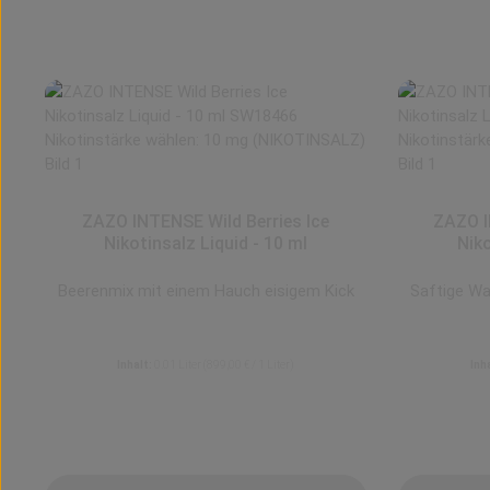
ZAZO INTENSE Wild Berries Ice
ZAZO I
Nikotinsalz Liquid - 10 ml
Niko
Beerenmix mit einem Hauch eisigem Kick
Saftige Wa
Inhalt:
0.01 Liter
(899,00 € / 1 Liter)
Inh
8,99 €
Regulärer Preis:
Preise inkl. MwSt. zzgl. Versandkosten
Preis