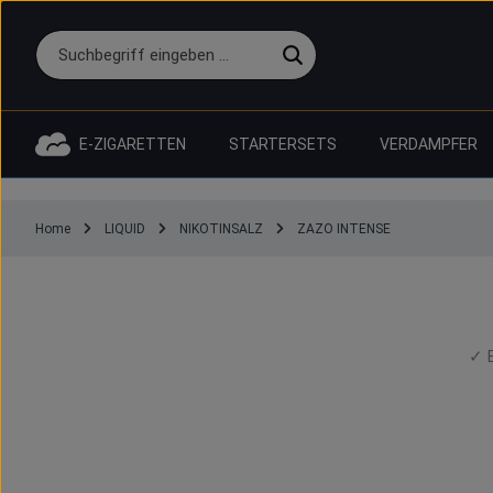
 Hauptinhalt springen
Zur Suche springen
Zur Hauptnavigation springen
E-ZIGARETTEN
STARTERSETS
VERDAMPFER
Home
LIQUID
NIKOTINSALZ
ZAZO INTENSE
Z
✓ B