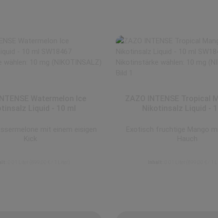
NTENSE Watermelon Ice
ZAZO INTENSE Tropical M
tinsalz Liquid - 10 ml
Nikotinsalz Liquid - 
ssermelone mit einem eisigen
Exotisch fruchtige Mango m
Kick
Hauch
alt:
0.01 Liter
(899,00 € / 1 Liter)
Inhalt:
0.01 Liter
(899,00 € / 1 L
8,99 €
8,99 €
Regulärer Preis:
Regulärer Preis:
e inkl. MwSt. zzgl. Versandkosten
Preise inkl. MwSt. zzgl. Versand