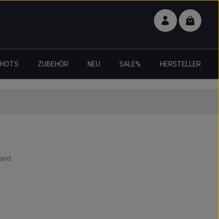
Warenko
SHOTS
ZUBEHÖR
NEU
SALE%
HERSTELLER
ds
sand