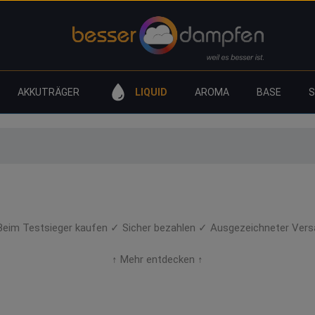
AKKUTRÄGER
LIQUID
AROMA
BASE
AZO INTENSE Nikotinsalz Liqui
eim Testsieger kaufen ✓ Sicher bezahlen ✓ Ausgezeichneter Ver
↑ Mehr entdecken ↑