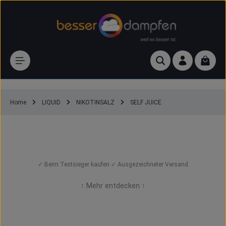
Zum Hauptinhalt springen
Waren
Home
LIQUID
NIKOTINSALZ
SELF JUICE
SELF JUICE Nikotinsalz Liquids (günstig
kaufen)
✓ Beim Testsieger kaufen ✓ Ausgezeichneter Versand
↑ Mehr entdecken ↑