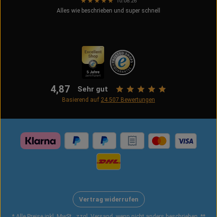
★
★
★
★
★
10.08.26
Alles wie beschrieben und super schnell
4,87
Sehr gut
Basierend auf
24.507
Bewertungen
Vertrag widerrufen
* Alle Preise inkl. MwSt., zzgl. Versand, wenn nicht anders beschrieben. **