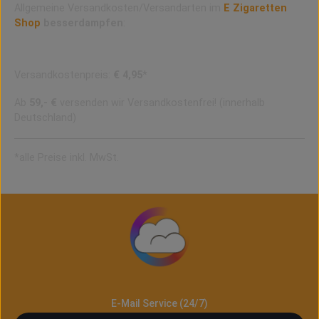
Allgemeine Versandkosten/Versandarten im
E Zigaretten
Shop
besserdampfen
:
DHL Paket
Versandkostenpreis:
€ 4,95
*
Ab
59,- €
versenden wir Versandkostenfrei! (innerhalb
Deutschland)
*alle Preise inkl. MwSt.
E-Mail Service (24/7)