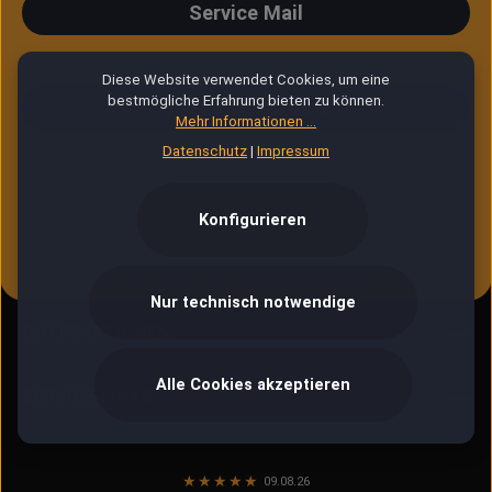
Service Mail
Telefonische Unterstützung & Beratung:
Diese Website verwendet Cookies, um eine
bestmögliche Erfahrung bieten zu können.
06753 96 99 99 9
Mehr Informationen ...
Datenschutz
|
Impressum
Montag – Freitag
10:00 – 12:00 Uhr
13:00 – 16:30 Uhr
Konfigurieren
Oder über unser
Kontaktformular
.
Nur technisch notwendige
INFORMATIONEN
Alle Cookies akzeptieren
SERVICE-LINKS
★
★
★
★
★
09.08.26