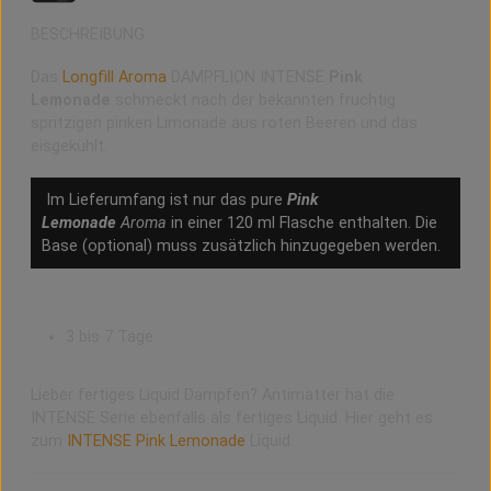
BESCHREIBUNG
Das
Longfill Aroma
DAMPFLION INTENSE
Pink
Lemonade
schmeckt nach der bekannten fruchtig
spritzigen pinken Limonade aus roten Beeren und das
eisgekühlt.
Im Lieferumfang ist nur das pure
Pink
Lemonade
Aroma
in einer 120 ml Flasche enthalten. Die
Base (optional) muss zusätzlich hinzugegeben werden.
Reifezeit
3 bis 7 Tage
Lieber fertiges Liquid Dampfen? Antimatter hat die
INTENSE Serie ebenfalls als fertiges Liquid. Hier geht es
zum
INTENSE Pink Lemonade
Liquid.