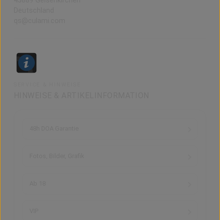
45889 Gelsenkirchen
Deutschland
qs@culami.com
SERVICE & HINWEISE
HINWEISE & ARTIKELINFORMATION
48h DOA Garantie
Fotos, Bilder, Grafik
Ab 18
VIP