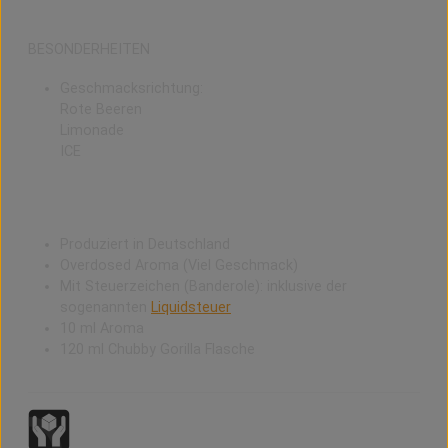
BESONDERHEITEN
Geschmacksrichtung:
Rote Beeren
Limonade
ICE
Produziert in Deutschland
Overdosed Aroma (Viel Geschmack)
Mit Steuerzeichen (Banderole): inklusive der
sogenannten
Liquidsteuer
10 ml Aroma
120 ml Chubby Gorilla Flasche