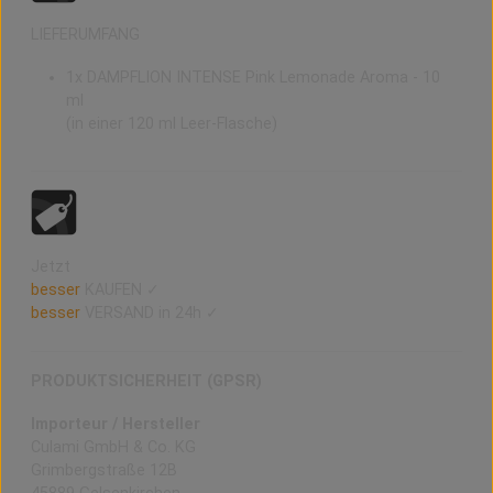
LIEFERUMFANG
1x DAMPFLION INTENSE Pink Lemonade Aroma - 10
ml
(in einer 120 ml Leer-Flasche)
Jetzt
besser
KAUFEN ✓
besser
VERSAND in 24h ✓
PRODUKTSICHERHEIT (GPSR)
Importeur / Hersteller
Culami GmbH & Co. KG
Grimbergstraße 12B