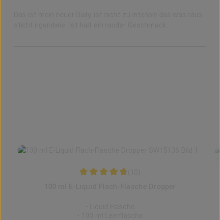
Das ist mein neuer Daily, ist nicht zu intensiv das was raus
sticht irgendwie. Ist halt ein runder Geschmack.
Produktgalerie überspringen
Zubehör
(10)
Durchschnittliche Bewertung von 4.65 von 
100 ml E-Liquid Flach-Flasche Dropper
• Liquid Flasche
• 100 ml Leerflasche