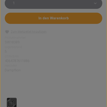
Produkt Anzahl: Gib den gewünschten Wert ein oder 
In den Warenkorb
Zum Merkzettel hinzufügen
Produktnummer:
SW18389
Lagerbestand:
5
GTIN/EAN:
4064787611886
Hersteller:
Dampflion
DAMPFLION INTENSE Pink Lemonade Aroma (10
㎖)