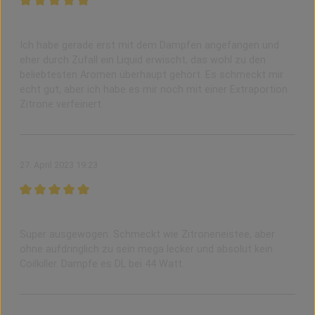
Bewertung mit 5 von 5 Sternen
Sehr gut
Ich habe gerade erst mit dem Dampfen angefangen und
eher durch Zufall ein Liquid erwischt, das wohl zu den
beliebtesten Aromen überhaupt gehört. Es schmeckt mir
echt gut, aber ich habe es mir noch mit einer Extraportion
Zitrone verfeinert.
27. April 2023 19:23
Bewertung mit 5 von 5 Sternen
Lieblings Allday
Super ausgewogen. Schmeckt wie Zitroneneistee, aber
ohne aufdringlich zu sein mega lecker und absolut kein
Coilkiller. Dampfe es DL bei 44 Watt.