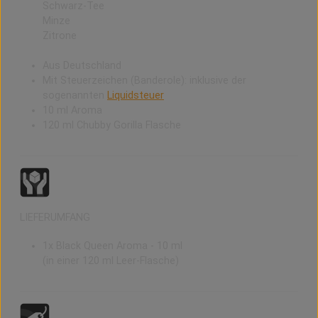
Schwarz-Tee
Minze
Zitrone
Aus Deutschland
Mit Steuerzeichen (Banderole): inklusive der
sogenannten
Liquidsteuer
10 ml Aroma
120 ml Chubby Gorilla Flasche
LIEFERUMFANG
1x Black Queen Aroma - 10 ml
(in einer 120 ml Leer-Flasche)