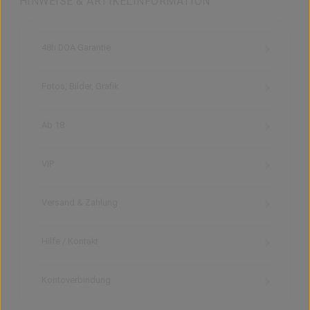
HINWEISE & ARTIKELINFORMATION
48h DOA Garantie
Fotos, Bilder, Grafik
Ab 18
VIP
Versand & Zahlung
Hilfe / Kontakt
Kontoverbindung