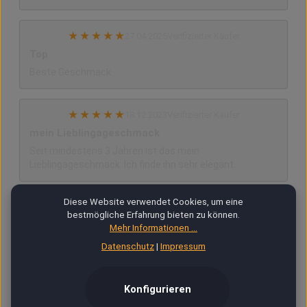
★
★
★
★
★
27.04.2025
Verifizierter Käufer
Top
Beste Geschmack
★
★
★
★
★
18.12.2023
Verifizierter Käufer
mein Lieblingageschmack
Seit mindestens 3 Jahren ist das mein
Lieblingageschmack. Ich finde ihn sehr elegant.
Diese Website verwendet Cookies, um eine
★
★
★
★
★
08.05.2021
Verifizierter Käufer
bestmögliche Erfahrung bieten zu können.
Dampfe das gerade zum ersten mal und bin
Mehr Informationen ...
begeistert von Geschmack
Datenschutz
|
Impressum
Dampfe das gerade zum ersten mal und bin begeistert
von Geschmack
Konfigurieren