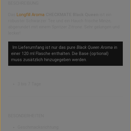
BESCHREIBUNG
Das
Longfill Aroma
CHECKMATE Black Queen
ist ein
robuster Schwarzer Tee und ein Hauch frische Minze,
abgerundet mit einem Spritzer Zitrone. Sehr gelungen und
lecker!
Im Lieferumfang ist nur das pure
Black Queen Aroma
in
einer 120 ml Flasche enthalten. Die Base (optional)
muss zusätzlich hinzugegeben werden.
Reifezeit
3 bis 7 Tage
BESONDERHEITEN
Geschmacksrichtung: