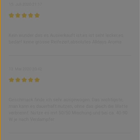
15. Juli 2020 21:17
Bewertung mit 5 von 5 Sternen
einfach sehr geiles Aroma
Kein wunder das es Ausverkauft ist,es ist sehr lecker,es
bedarf keine grosse Reifezeit,absolutes Alldays Aroma
13. Mai 2020 20:42
Bewertung mit 5 von 5 Sternen
Top, wie alle Produkte von Checkmate
Geschmack finde ich sehr ausgewogen. Das wichtigste,
man kann es dauerhaft nutzen, ohne das gleich die Watte
verbrennt. Nutze es mit 50/50 Mischung und bei ca. 40-90
W je nach Verdampfer.