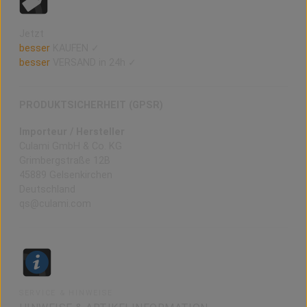
Jetzt
besser
KAUFEN ✓
besser
VERSAND in 24h ✓
PRODUKTSICHERHEIT (GPSR)
Importeur / Hersteller
Culami GmbH & Co. KG
Grimbergstraße 12B
45889 Gelsenkirchen
Deutschland
qs@culami.com
SERVICE & HINWEISE