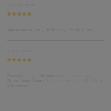
4. Februar 2020 08:15
Bewertung mit 5 von 5 Sternen
angenehm
angenehmes Aroma , gute Mischung Tee mit Zitrone
15. Juni 2019 17:29
Bewertung mit 5 von 5 Sternen
Mein allday-Aroma
Was soll ich sagen? Ich scheine es nie über zu haben.
Zitronig frisch. Gedampft mit einem Melo 4 bei 40-43 Watt.
Volle Punkte!!!