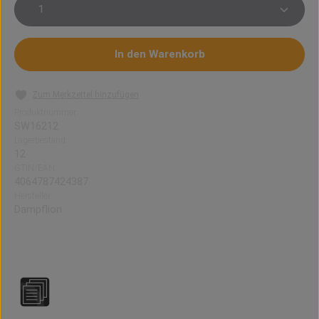
Produkt Anzahl: Gib den gewünschten Wert ein oder 
In den Warenkorb
Zum Merkzettel hinzufügen
Produktnummer:
SW16212
Lagerbestand:
12
GTIN/EAN:
4064787424387
Hersteller:
Dampflion
Aroma Black Queen (10 ㎖)