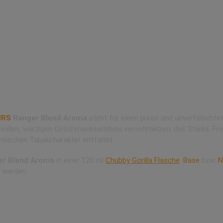
Longfill von Big Bottle Flavours
URS
Ranger Blend Aroma
steht für einen puren und unverfälschte
vollen, würzigen Geschmackserlebnis verschmelzen, das Stärke, Frei
ntischen Tabakcharakter entfaltet.
er Blend Aroma
in einer 120 ml
Chubby Gorilla Flasche
.
Base
bzw.
N
n werden.