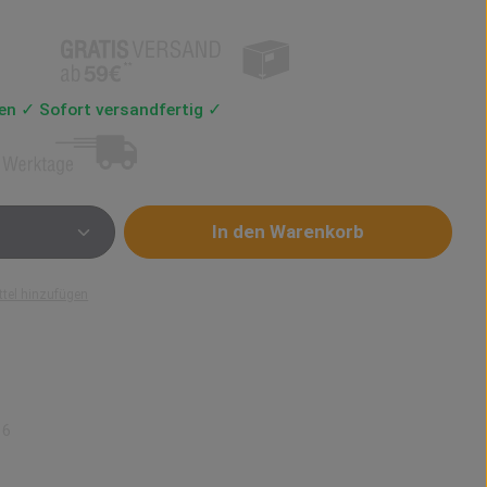
len ✓ Sofort versandfertig ✓
Anzahl: Gib den gewünschten Wert ein od
In den Warenkorb
tel hinzufügen
16