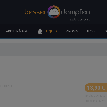
AKKUTRÄGER
LIQUID
AROMA
BASE
E FLAVOURS Ranger Blend Aro
Regulärer Prei
13,90 €
Inhalt:
0.01 Lite
Preise inkl. MwSt