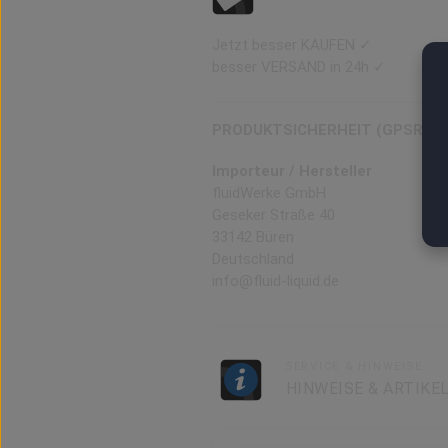
Jetzt besser KAUFEN ✓
besser VERSAND in 24h ✓
PRODUKTSICHERHEIT (GPSR)
Importeur / Hersteller
fluidWerke GmbH
Geseker Straße 40
33142 Büren
Deutschland
info@fluid-liquid.de
SERVICE & HINWEISE
HINWEISE & ARTIKE