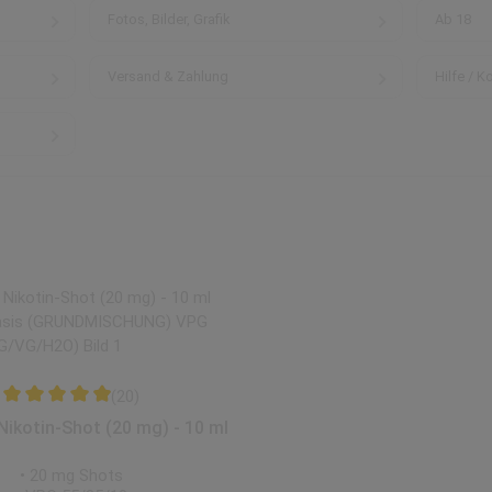
Fotos, Bilder, Grafik
Ab 18
Versand & Zahlung
Hilfe / K
(20)
en
Durchschnittliche Bewertung von 4.98 von 5 Sternen
ikotin-Shot (20 mg) - 10 ml
• 20 mg Shots