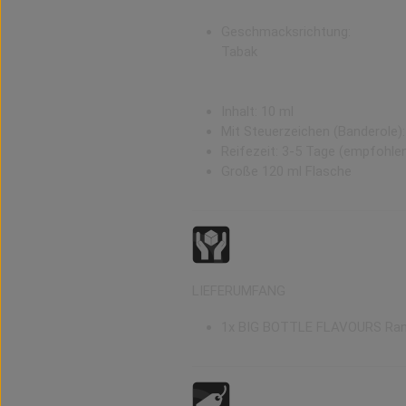
Geschmacksrichtung:
Tabak
Inhalt: 10 ml
Mit Steuerzeichen (Banderole)
Reifezeit: 3-5 Tage (empfohle
Große 120 ml Flasche
LIEFERUMFANG
1x BIG BOTTLE FLAVOURS Rang