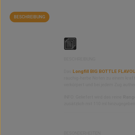
BESCHREIBUNG
BEWERTUNGEN
Ranger Blend Aroma als 
BESCHREIBUNG
Das
Longfill BIG BOTTLE FLAVO
rauchig-herbe Noten zu einem kraft
verkörpert und bei jedem Zug authe
INFO: Geliefert wird das reine
Rang
zusätzlich mit 110 ml hinzugegebe
BESONDERHEITEN