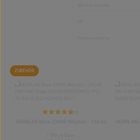
48h DOA Garantie
VIP
Kontoverbindung
ZUBEHÖR
ÄHNLICHE ARTIKEL
Produktgalerie überspringen
(8)
Durchschnittliche Bewertung von 5 von 5 Stern
HERRLAN Base (OHNE Nikotin) - 100 ml
HERRLAN N
• 100 ml Base