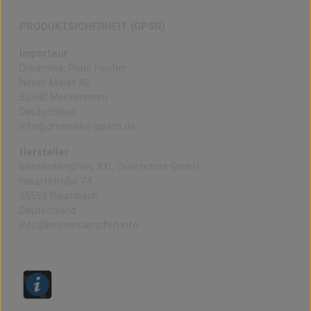
PRODUKTSICHERHEIT (GPSR)
Importeur
Dreamlike, Rene Fischer
Neuer Markt 42
53340 Meckenheim
Deutschland
info@dreamlike-liquids.de
Hersteller
besserdampfen, XXL Outetstore GmbH
Hauptstraße 74
55592 Raumbach
Deutschland
info@besserdampfen.info