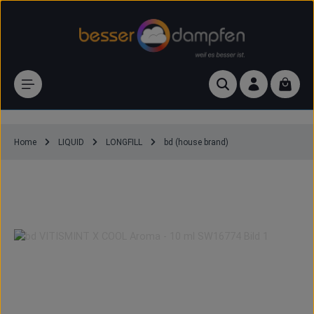
Zum Hauptinhalt springen
Waren
Home
LIQUID
LONGFILL
bd (house brand)
bd VITISMINT X COOL Aroma - 10 ml
Bildergalerie überspringen