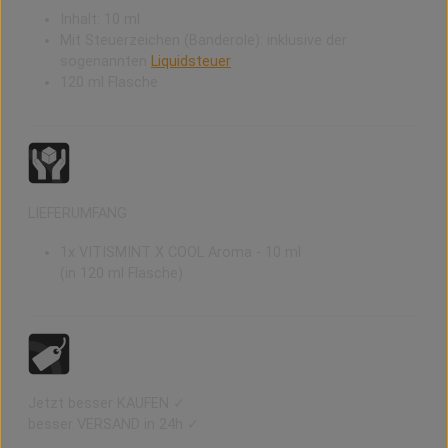
Inhalt: 10 ml
Mit Steuerzeichen (Banderole): inklusive der
sogenannten
Liquidsteuer
120 ml Flasche
LIEFERUMFANG
1x VITISMINT X COOL Aroma - 10 ml
(in 120 ml Flasche)
Jetzt besser KAUFEN ✓
besser VERSAND in 24h ✓