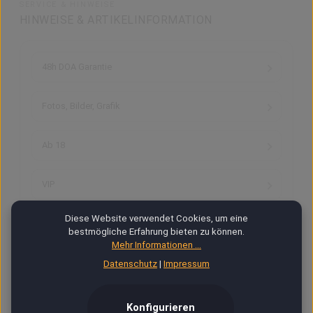
SERVICE & HINWEISE
HINWEISE & ARTIKELINFORMATION
48h DOA Garantie
Fotos, Bilder, Grafik
Ab 18
VIP
Diese Website verwendet Cookies, um eine
Versand & Zahlung
bestmögliche Erfahrung bieten zu können.
Mehr Informationen ...
Hilfe / Kontakt
Datenschutz
|
Impressum
Kontoverbindung
Konfigurieren