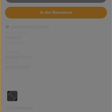
In den Warenkorb
Zum Merkzettel hinzufügen
Produktnummer:
SW16774
Lagerbestand:
2
GTIN/EAN:
2500000376214
Hersteller:
besserdampfen
VITISMINT X COOL (White Line)
BESCHREIBUNG