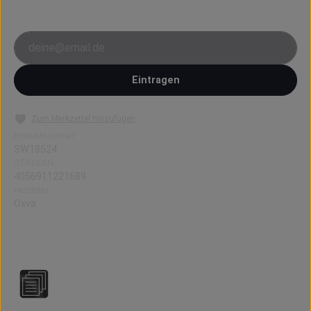
E-Mail-Adresse
Eintragen
Zum Merkzettel hinzufügen
Produktnummer:
SW18524
GTIN/EAN:
4056911221689
Hersteller:
Oxva
2 Stück: OXBAR Oxpod Elite Pod-Coils