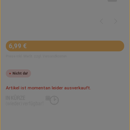
Regulärer Preis:
6,99 €
Preise inkl. MwSt. zzgl. Versandkosten
Nicht da!
Artikel ist momentan leider ausverkauft.
Benachrichtigen lassen
Hinterlasse Deine E-Mail-Adresse. Sobald der Artikel wieder
verfügbar ist, bekommst du eine Benachrichtigung.