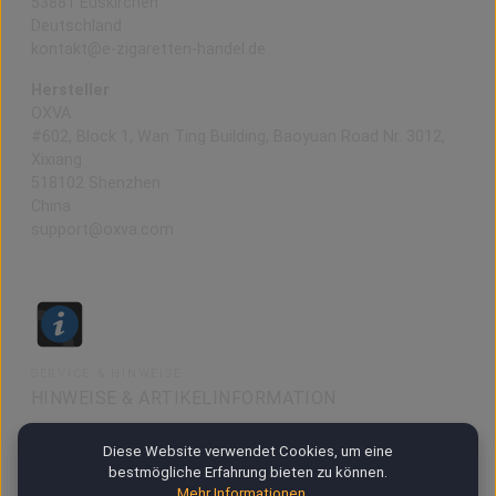
53881 Euskirchen
Deutschland
kontakt@e-zigaretten-handel.de
Hersteller
OXVA
#602, Block 1, Wan Ting Building, Baoyuan Road Nr. 3012,
Xixiang
518102 Shenzhen
China
support@oxva.com
SERVICE & HINWEISE
HINWEISE & ARTIKELINFORMATION
Diese Website verwendet Cookies, um eine
bestmögliche Erfahrung bieten zu können.
48h DOA Garantie
Mehr Informationen ...