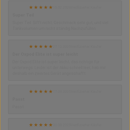
★
★
★
★
★
15.02.2026
Verifizierter Käufer
Super Teil
Super Teil. Sifft nicht, Geschmack sehr gut, und viel
Tankvolumen um nicht ständig Nachzufüllen.
★
★
★
★
★
27.12.2025
Verifizierter Käufer
Der Oxpod Elite ist super leicht
Der Oxpod Elite ist super leicht, das richtige für
unterwegs. Leider ist der Akku schnell leer, hab mir
deshalb ein zweites Gerät angeschafft.
★
★
★
★
★
17.09.2025
Verifizierter Käufer
Passt
Passt
★
★
★
★
★
30.08.2025
Verifizierter Käufer