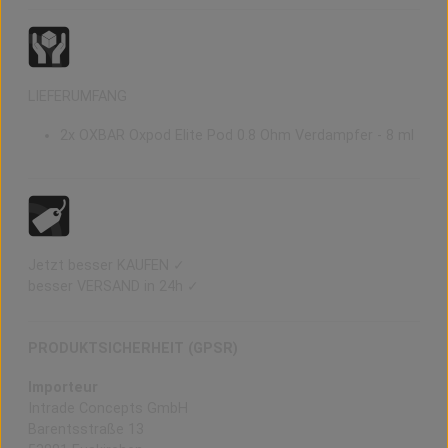
LIEFERUMFANG
2x OXBAR Oxpod Elite Pod 0.8 Ohm Verdampfer - 8 ml
Jetzt besser KAUFEN ✓
besser VERSAND in 24h ✓
PRODUKTSICHERHEIT (GPSR)
Importeur
Intrade Concepts GmbH
Barentsstraße 13