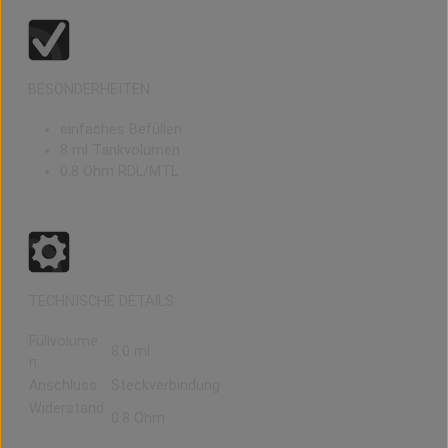
BESONDERHEITEN
einfaches Befüllen
8 ml Tankvolumen
0.8 Ohm RDL/MTL
TECHNISCHE DETAILS
Füllvolume
8.0 ml
n:
Anschluss:
Steckverbindung
Widerstand
0.8 Ohm
: