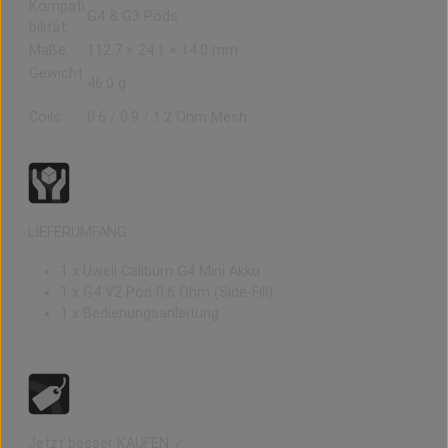
Kompati
G4 & G3 Pods
bilität:
Maße:
112.7 × 24.1 × 14.0 mm
Gewicht
46.0 g
:
Coils:
0.6 / 0.9 / 1.2 Ohm Mesh
LIEFERUMFANG
1 x Uwell Caliburn G4 Mini Akku
1 x G4 V2 Pod 0.6 Ohm (Side-Fill)
1 x Bedienungsanleitung
Jetzt besser KAUFEN ✓