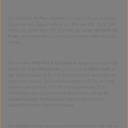
Feine Airflow mit cleverer Pod-Drehung
Die
seitliche Airflow-Control
ermöglicht Dir ein präzises
Anpassen des Zugverhaltens von MTL bis RDL. Zusätzlich
kannst Du durch eine 180°-Drehung der neuen
G4 (GPP V2)
Pods
zwischen zwei Luftführungen (locker oder strenger)
wählen.
Neue G4 Pods – mehr Geschmack, mehr Kontrolle
Die mit dem
PRO-FOCS 4.0 System
ausgestatteten Pods
bieten ein
3 ml Füllvolumen
und sind dank
Mesh Coils
in
vier Widerständen (0.4 – 1.2 Ohm) erhältlich. Sie liefern ein
noch intensiveres Geschmackserlebnis (+35 %) und eine
längere Lebensdauer (+35 %). Die magnetische Pod-
Verbindung, das ergonomische Mundstück und die
U²
Auslaufschutz-Technologie
machen den Einsatz
besonders sicher und komfortabel.
Fazit und Erfahrungen zum Uwell Caliburn G4 Mini Kit
Das
G4 Mini
ist ein gelungenes Pod-System für alle, die es