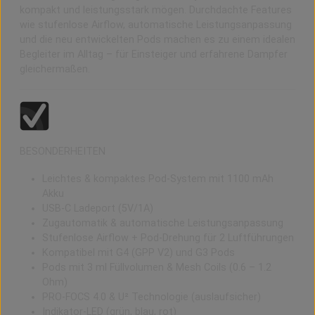
kompakt und leistungsstark mögen. Durchdachte Features
wie stufenlose Airflow, automatische Leistungsanpassung
und die neu entwickelten Pods machen es zu einem idealen
Begleiter im Alltag – für Einsteiger und erfahrene Dampfer
gleichermaßen.
BESONDERHEITEN
Leichtes & kompaktes Pod-System mit 1100 mAh
Akku
USB-C Ladeport (5V/1A)
Zugautomatik & automatische Leistungsanpassung
Stufenlose Airflow + Pod-Drehung für 2 Luftführungen
Kompatibel mit G4 (GPP V2) und G3 Pods
Pods mit 3 ml Füllvolumen & Mesh Coils (0.6 – 1.2
Ohm)
PRO-FOCS 4.0 & U² Technologie (auslaufsicher)
Indikator-LED (grün, blau, rot)