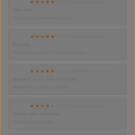
★
★
★
★
★
04.01.2026
Verifizierter Käufer
Alles gut
Alles gut, immer wieder gerne
★
★
★
★
★
19.12.2025
Verifizierter Käufer
Einfach
Einfach, dezent und funktioniert super.
★
★
★
★
★
16.12.2025
Verifizierter Käufer
Meine Frau ist sehr zufrieden.
Meine Frau ist sehr zufrieden.
★
★
★
★
★
13.11.2025
Verifizierter Käufer
Ich bin sehr zufrieden
Ich bin sehr zufrieden