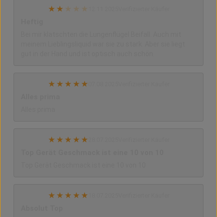
★
★
★
★
★
12.11.2025
Verifizierter Käufer
Heftig
Bei mir klatschten die Lungenflügel Beifall. Auch mit
meinem Lieblingsliquid war sie zu stark. Aber sie liegt
gut in der Hand und ist optisch auch schön.
★
★
★
★
★
07.08.2025
Verifizierter Käufer
Alles prima
Alles prima
★
★
★
★
★
28.07.2025
Verifizierter Käufer
Top Gerät Geschmack ist eine 10 von 10
Top Gerät Geschmack ist eine 10 von 10
★
★
★
★
★
18.07.2025
Verifizierter Käufer
Absolut Top