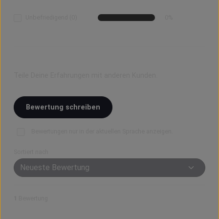
Unbefriedigend (0)
0%
Bewerte dieses Produkt!
Teile Deine Erfahrungen mit anderen Kunden.
Bewertung schreiben
Bewertungen nur in der aktuellen Sprache anzeigen.
Sortiert nach
1
Bewertung