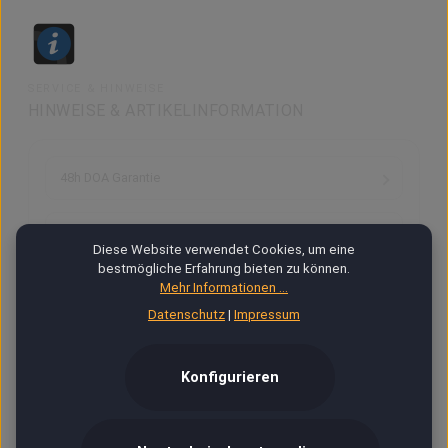
SERVICE & HINWEISE
HINWEISE & ARTIKELINFORMATION
48h DOA Garantie
Fotos, Bilder, Grafik
Diese Website verwendet Cookies, um eine
bestmögliche Erfahrung bieten zu können.
Mehr Informationen ...
Ab 18
Datenschutz
|
Impressum
VIP
Konfigurieren
Versand & Zahlung