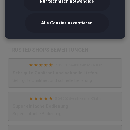
Nur technisch notwendige
Hilfe / Kontakt
Kontoverbindung
Alle Cookies akzeptieren
TRUSTED SHOPS BEWERTUNGEN
★
★
★
★
★
17.06.2026
Verifizierter Käufer
Sehr gute Qualitaet und schnelle Lieferu…
Sehr gute Qualitaet und schnelle Lieferung.
★
★
★
★
★
15.04.2026
Verifizierter Käufer
Super einfache Bedienung
Super einfache Bedienung