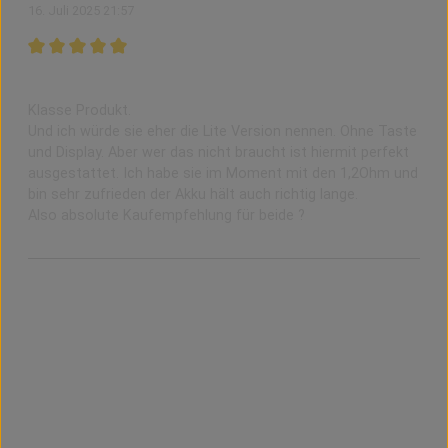
16. Juli 2025 21:57
Bewertung mit 5 von 5 Sternen
Top...
Klasse Produkt.
Und ich würde sie eher die Lite Version nennen. Ohne Taste
und Display. Aber wer das nicht braucht ist hiermit perfekt
ausgestattet. Ich habe sie im Moment mit den 1,2Ohm und
bin sehr zufrieden der Akku hält auch richtig lange.
Also absolute Kaufempfehlung für beide ?
Produktgalerie überspringen
Zubehör