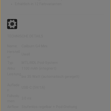
Erhältlich in 12 Farbvarianten
TECHNISCHE DETAILS
Name:
Caliburn G4 Mini
Herstell
Uwell
er:
Typ:
MTL/RDL Pod-System
Akku:
1100 mAh (integriert)
Leistung
bis 35 Watt (automatisch geregelt)
:
Auflade
USB-C (5V/1A)
n:
Füllvolu
3.0 ml
men:
Airflow:
Stufenlos regelbar + Pod-Drehung