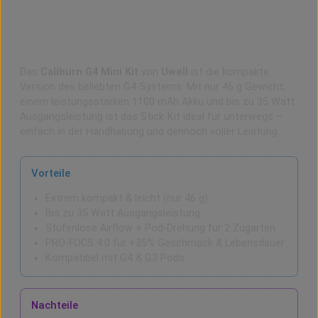
Uwell Caliburn G4 Mini Pod Kit – Klein, stylisch
und voller Geschmack!
Das
Caliburn G4 Mini Kit
von
Uwell
ist die kompakte
Version des beliebten G4-Systems. Mit nur 46 g Gewicht,
einem leistungsstarken 1100 mAh Akku und bis zu 35 Watt
Ausgangsleistung ist das Stick-Kit ideal für unterwegs –
einfach in der Handhabung und dennoch voller Leistung.
Vorteile
Extrem kompakt & leicht (nur 46 g)
Bis zu 35 Watt Ausgangsleistung
Stufenlose Airflow + Pod-Drehung für 2 Zugarten
PRO-FOCS 4.0 für +35% Geschmack & Lebensdauer
Kompatibel mit G4 & G3 Pods
Nachteile