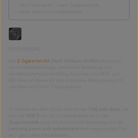
Kein Feuertaster – reine Zugautomatik
Keine exakte Leistungsanzeige
BESCHREIBUNG
Das
E-Zigaretten
Kit
Uwell Caliburn G4 Mini
überzeugt
durch schlankes Design, einfachste Bedienung und
exzellente Dampfentwicklung. Besonders für MTL- und
RDL-Fans ist dieses Kit eine kompakte Alltagslösung mit
stilvollem Auftritt in 7 Farbvarianten.
Starker Akku & automatische Leistung
Im Inneren des Mini-Sticks arbeitet ein
1100 mAh Akku
, der
sich per
USB-C
mit 5V/1A schnell laden lässt. Die
Zugautomatik
sorgt für eine intuitive Bedienung und die
Leistung passt sich automatisch
dem eingesetzten Pod
an – ganz ohne Einstellungen.