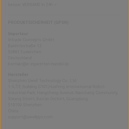
besser VERSAND in 24h ✓
PRODUKTSICHERHEIT (GPSR)
Importeur
Intrade Concepts GmbH
Barentsstraße 13
53881 Euskirchen
Deutschland
kontakt@e-zigaretten-handel.de
Hersteller
Shenzhen Uwell Technology Co., Ltd.
1-5,7/F, Building G101,Huafeng Internatiomal Robot
Industrial Park, Hangcheng Avenue, Nanchang Community,
Xixiang Street, Bao'an District, Guangdong
518100 Shenzhen
China
support@uwellpps.com