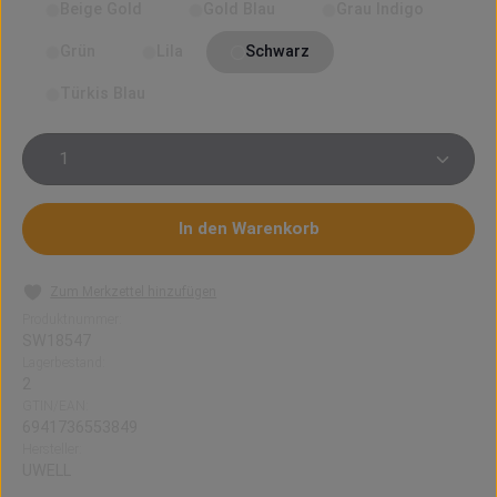
Beige Gold
Gold Blau
Grau Indigo
Grün
Lila
Schwarz
Türkis Blau
Produkt Anzahl: Gib den gewünschten Wert ein oder 
In den Warenkorb
Zum Merkzettel hinzufügen
Produktnummer:
SW18547
Lagerbestand:
2
GTIN/EAN:
6941736553849
Hersteller:
UWELL