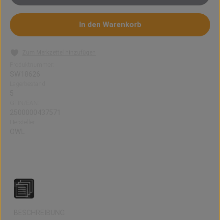
In den Warenkorb
Zum Merkzettel hinzufügen
Produktnummer:
SW18626
Lagerbestand:
5
GTIN/EAN:
2500000437571
Hersteller:
OWL
Aroma Blueberry Coco (10 ml)
BESCHREIBUNG