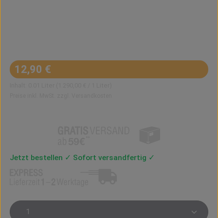
Regulärer Preis:
12,90 €
Inhalt:
0.01 Liter
(1.290,00 € / 1 Liter)
Preise inkl. MwSt. zzgl. Versandkosten
Jetzt bestellen ✓ Sofort versandfertig ✓
Produkt Anzahl: Gib den gewünschten Wert ein oder 