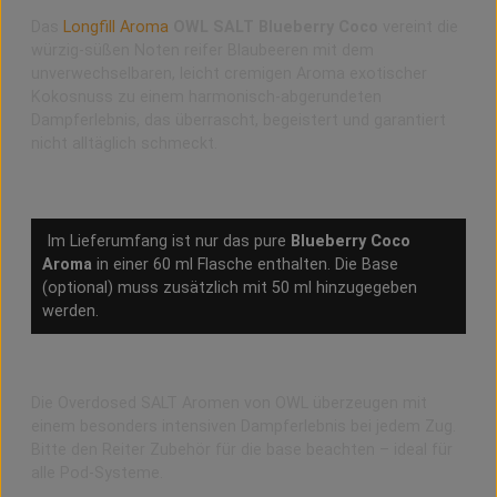
Das
Longfill Aroma
OWL SALT Blueberry Coco
vereint die
würzig-süßen Noten reifer Blaubeeren mit dem
unverwechselbaren, leicht cremigen Aroma exotischer
Kokosnuss zu einem harmonisch-abgerundeten
Dampferlebnis, das überrascht, begeistert und garantiert
nicht alltäglich schmeckt.
Im Lieferumfang ist nur das pure
Blueberry Coco
Aroma
in einer 60 ml Flasche enthalten. Die Base
(optional) muss zusätzlich mit 50 ml hinzugegeben
werden.
Aroma Overdosed
Die Overdosed SALT Aromen von OWL überzeugen mit
einem besonders intensiven Dampferlebnis bei jedem Zug.
Bitte den Reiter Zubehör für die base beachten – ideal für
alle Pod-Systeme.