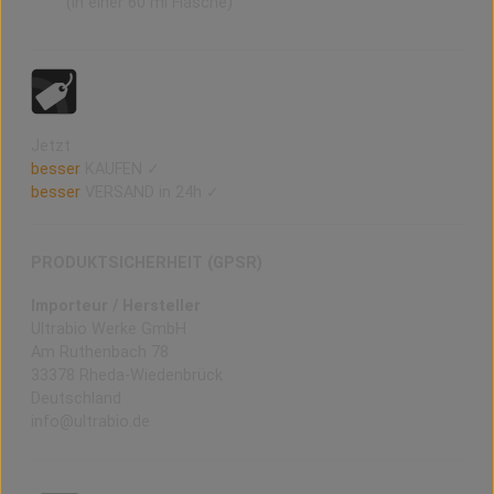
(in einer 60 ml Flasche)
Jetzt
besser
KAUFEN ✓
besser
VERSAND in 24h ✓
PRODUKTSICHERHEIT (GPSR)
Importeur / Hersteller
Ultrabio Werke GmbH
Am Ruthenbach 78
33378 Rheda-Wiedenbrück
Deutschland
info@ultrabio.de