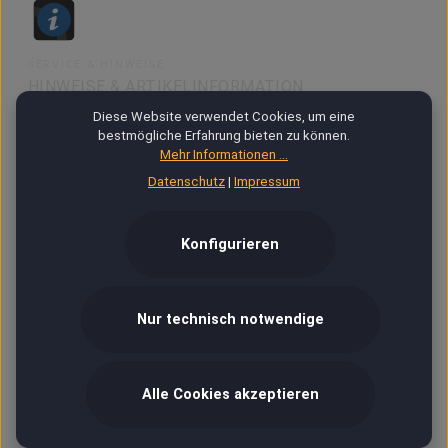
SERVICE & HINWEISE
HINWEISE & ARTIKELINFORMATION
Diese Website verwendet Cookies, um eine
bestmögliche Erfahrung bieten zu können.
48h DOA Garantie
Mehr Informationen ...
Datenschutz
|
Impressum
Fotos, Bilder, Grafik
Konfigurieren
Ab 18
Nur technisch notwendige
VIP
Versand & Zahlung
Alle Cookies akzeptieren
Hilfe / Kontakt