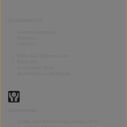
BESONDERHEITEN
Geschmacksrichtung:
Blaubeere
Kokosnus
Name: SALT Blueberry Coco
Brand: OWL
Aroma Inhalt: 10 ml
60 ml Chubby Gorilla Flasche
LIEFERUMFANG
1x OWL SALT Blueberry Coco Aroma - 10 ml