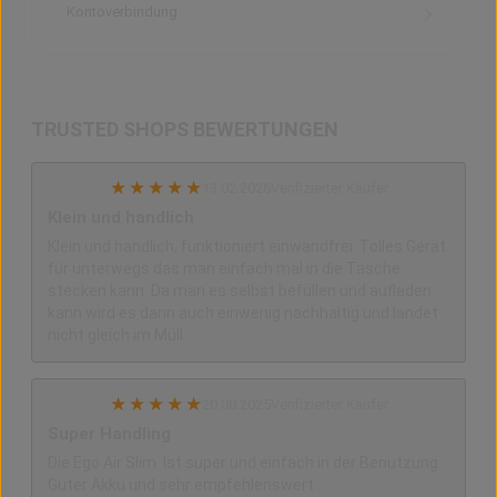
Kontoverbindung
TRUSTED SHOPS BEWERTUNGEN
★
★
★
★
★
13.02.2026
Verifizierter Käufer
Klein und handlich
Klein und handlich, funktioniert einwandfrei. Tolles Gerät
für unterwegs das man einfach mal in die Tasche
stecken kann. Da man es selbst befüllen und aufladen
kann wird es dann auch einwenig nachhaltig und landet
nicht gleich im Müll
★
★
★
★
★
20.08.2025
Verifizierter Käufer
Super Handling
Die Ego Air Slim. Ist super und einfach in der Benutzung.
Guter Akku und sehr empfehlenswert .