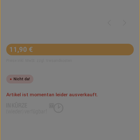
Regulärer Preis:
11,90 €
Preise inkl. MwSt. zzgl. Versandkosten
Nicht da!
Artikel ist momentan leider ausverkauft.
Benachrichtigen lassen
Hinterlasse Deine E-Mail-Adresse. Sobald der Artikel wieder
verfügbar ist, bekommst du eine Benachrichtigung.