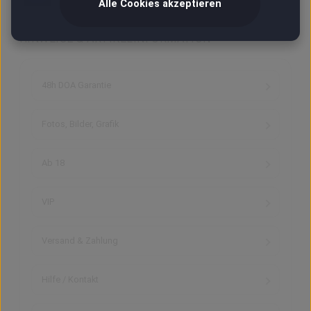
Alle Cookies akzeptieren
SERVICE & HINWEISE
HINWEISE & ARTIKELINFORMATION
48h DOA Garantie
Fotos, Bilder, Grafik
Ab 18
VIP
Versand & Zahlung
Hilfe / Kontakt