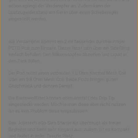
schon springt der Verdampfer an. Zudem kann der
Lustzugwiderstand am Gerät über einen Schieberegler
eingestellt werden.
PCTG Pod Verdampfer-Tank
Als Verdampfer kommt ein 2 ml fassender durchsichtiger
PCTG Pod zum Einsatz. Dieser lässt sich über ein Sidefilling
einfach befüllen. Den Silikonstopfen abziehen und Liquid in
den Tank füllen.
Der Pod nutzt einen verbauten 1.0 Ohm Kanthal Mesh Coil
oder ein 0.8 Ohm Mesh Coil. Beide Pods bringen guten
Geschmack und dichten Dampf.
Die Baumwollfilter können oben anstatt des Drip Tip
eingesteckt werden. Möchte man diese aber nicht nutzen
ist es kein Problem diese wegzulassen.
Das Joyetech eGo Slim Starter Kit überzeugt als treuer
Begleiter und sieht sehr elegant aus, zudem ist es kompakt
und findet in jeder Tasche Platz.