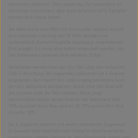
wünschen, optimiert. Dies macht das Set besonders für
Umsteiger interessant, aber auch erfahrene MTL Dampfer
werden Ihre Freude haben.
Als Akku wurde eine 800 mAh Stromzelle verbaut, welche
eine maximale Leistung von 18 Watt ausgibt und
automatisch die bestmögliche Leistung je verwendetem
Pod ausgibt. Es muss also nichts eingestellt werden, das
Set funktioniert optimal ohne weiteres Zutun.
Aufgeladen werden kann die eGo Slim über den verbauten
USB-C-Anschluss. Als maximaler Ladestrom ist 1 Ampere
angegeben, dies macht den Ladevorgang besonders kurz.
Um den Akkustand auszulesen, wurde eine 360 Grad LED
am unteren ende der Slim verbaut. Diese zeigt
verschiedene Farben an bei
Grün ist der Akkustand über
70%, leuchtet diese Blau sind es 30-70% und bei Rot sind
es unter 30%.
Die E-Zigarette arbeitet mit einem optimierten Zugsensor.
Es braucht also ebenfalls beim Dampfen kein Feuertaster
gedrückt zu werden. Einfach an dem Mundstück ziehen und