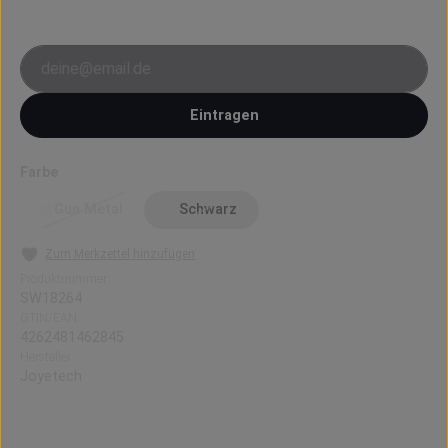
E-Mail-Adresse
Eintragen
auswählen
Farbe
Gun Metal
Schwarz
(Diese Option ist zurzeit nicht verfügbar.)
(Diese Option ist zurzeit nicht verfügbar.)
Zum Merkzettel hinzufügen
Produktnummer:
SW18264
GTIN/EAN:
4262481462845
Hersteller:
Joyetech
eGo Slim Kit von Joyetech