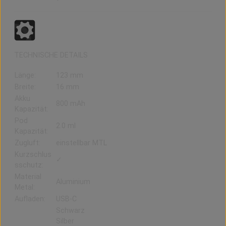
TECHNISCHE DETAILS
Länge:
123 mm
Breite:
16 mm
Akku
800 mAh
Kapazität:
Pod
2.0 ml
Kapazität:
Zugluft:
einstellbar MTL
Kurzschlus
✓
sschutz:
Material
Aluminium
Metal:
Aufladen:
USB-C
Schwarz
Silber