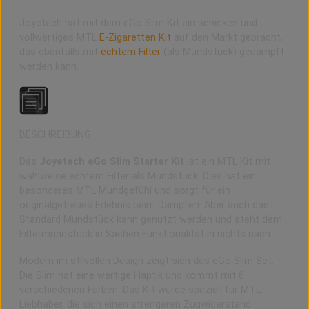
Joyetech hat mit dem eGo Slim Kit ein schickes und
vollwertiges MTL
E-Zigaretten
Kit
auf den Markt gebracht,
das ebenfalls mit
echtem Filter
(als Mundstück) gedampft
werden kann.
BESCHREIBUNG
Das
Joyetech eGo Slim Starter Kit
ist ein MTL Kit mit
wahlweise echtem Filter als Mundstück. Dies hat ein
besonderes MTL Mundgefühl und sorgt für ein
originalgetreues Erlebnis beim Dampfen. Aber auch das
Standard Mundstück kann genutzt werden und steht dem
Filtermundstück in Sachen Funktionalität in nichts nach.
Modern im stilvollen Design zeigt sich das eGo Slim Set.
Die Slim hat eine wertige Haptik und kommt mit 6
verschiedenen Farben. Das Kit wurde speziell für MTL
Liebhaber, die sich einen strengeren Zugwiderstand