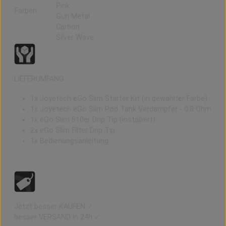
Pink
Farben:
Gun Metal
Carbon
Silver Wave
LIEFERUMFANG
1x Joyetech eGo Slim Starter Kit (in gewählter Farbe)
1x Joyetech eGo Slim Pod Tank Verdampfer - 0.8 Ohm
1x eGo Slim 510er Drip Tip (installiert)
2x eGo Slim Filter Drip Tip
1x Bedienungsanleitung
Jetzt besser KAUFEN ✓
besser VERSAND in 24h ✓