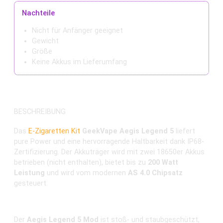
Nachteile
Nicht für Anfänger geeignet
Gewicht
Größe
Keine Akkus im Lieferumfang
BESCHREIBUNG
Das
E-Zigaretten
Kit
GeekVape Aegis Legend 5
liefert
pure Power und eine hervorragende Haltbarkeit dank IP68-
Zertifizierung. Der Akkuträger wird mit zwei 18650er Akkus
betrieben (nicht enthalten), bietet bis zu
200 Watt
Leistung
und wird vom modernen
AS 4.0 Chipsatz
gesteuert.
Legendärer Akkuträger mit RGB-Licht & IP68-Schutz
Der
Aegis Legend 5 Mod
ist stoß- und staubgeschützt,