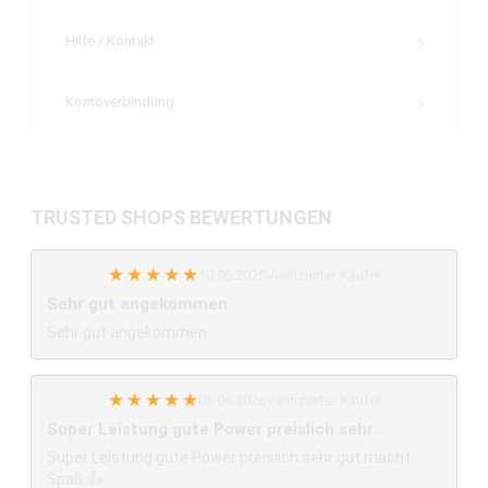
Hilfe / Kontakt
Kontoverbindung
TRUSTED SHOPS BEWERTUNGEN
★
★
★
★
★
10.06.2026
Verifizierter Käufer
Sehr gut angekommen
Sehr gut angekommen
★
★
★
★
★
05.06.2026
Verifizierter Käufer
Super Leistung gute Power preislich sehr…
Super Leistung gute Power preislich sehr gut macht
Spaß 👍