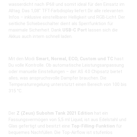
wasserdicht nach IP68 und somit ideal für den Einsatz im
Alltag. Das 1,08" TFT-Farbdisplay liefert Dir alle relevanten
Infos – inklusive einstellbarer Helligkeit und RGB-Licht. Der
seitliche Schiebeschalter dient als Sperrfunktion für
maximale Sicherheit. Dank
USB-C Port
lassen sich die
Akkus auch intern schnell laden.
5 Modi für individuelle Dampfkontrolle
Mit den Modi
Smart, Normal, ECO, Custom und TC
hast
Du volle Kontrolle. Ob automatische Leistungsanpassung
oder manuelle Einstellungen – der AS 4.0 Chipsatz bietet
alles, was anspruchsvolle Dampfer brauchen. Die
Temperaturregelung unterstützt einen Bereich von 100 bis
315 °C.
Z Subohm Tank (2021) mit Top-Filling & Airflow
Der
Z (Zeus) Subohm Tank 2021 Edition
hat ein
Fassungsvermögen von 5,5 ml Liquid, ist aus Edelstahl und
Glas gefertigt und besitzt eine
Top-Filling-Funktion
für
bequemes Nachfüllen. Die Top-Airflow ist stufenlos