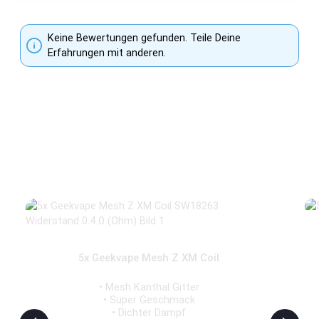
Keine Bewertungen gefunden. Teile Deine
Erfahrungen mit anderen.
Produktgalerie überspringen
Zubehör
5x Geekvape Mesh Z XM Coil
• Mesh Kanthal Gitter
• Super Geschmack
• Dichter Dampf