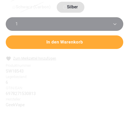
Schwarz (Carbon)
Silber
(Diese Option ist zurzeit nicht verfügbar.)
Produkt Anzahl: Gib den gewünschten Wert ein oder 
In den Warenkorb
Zum Merkzettel hinzufügen
Produktnummer:
SW18543
Lagerbestand:
6
GTIN/EAN:
6978271530813
Hersteller:
GeekVape
GeekVape Aegis Legend 5 Kit, mit dem Z (Zeus)