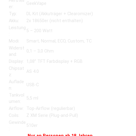
Herstell
GeekVape
er:
Typ:
DL Kit (Akkuträger + Clearomizer)
Akku:
2x 18650er (nicht enthalten)
Leistung
5 – 200 Watt
:
Modi:
Smart, Normal, ECO, Custom, TC
Widerst
0,1 – 3,0 Ohm
and:
Display:
1,08” TFT Farbdisplay + RGB
Chipsat
AS 4.0
z:
Auflade
USB-C
n:
Tankvol
5,5 ml
umen:
Airflow:
Top-Airflow (regulierbar)
Coils:
Z XM Serie (Plug-and-Pull)
Gewinde
510er
:
Nur an Personen ab 18 Jahren