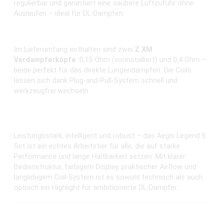
regulierbar und garantiert eine saubere Luftzufuhr ohne
Auslaufen – ideal für DL-Dampfen.
DL-Coils mit Plug-and-Pull Technik
Im Lieferumfang enthalten sind zwei
Z XM
Verdampferköpfe
: 0,15 Ohm (vorinstalliert) und 0,4 Ohm –
beide perfekt für das direkte Lungendampfen. Die Coils
lassen sich dank Plug-and-Pull-System schnell und
werkzeugfrei wechseln.
Fazit und Erfahrungen zum GeekVape Aegis Legend 5
Kit
Leistungsstark, intelligent und robust – das Aegis Legend 5
Set ist ein echtes Arbeitstier für alle, die auf starke
Performance und lange Haltbarkeit setzen. Mit klarer
Bedienstruktur, farbigem Display, praktischer Airflow und
langlebigem Coil-System ist es sowohl technisch als auch
optisch ein Highlight für ambitionierte DL-Dampfer.