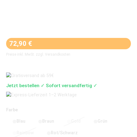
Regulärer Preis:
72,90 €
Preise inkl. MwSt. zzgl. Versandkosten
Jetzt bestellen ✓ Sofort versandfertig ✓
auswählen
Farbe
Blau
Braun
Gold
Grün
(Diese Option ist zurzeit nicht verfü
Rainbow
Rot/Schwarz
(Diese Option ist zurzeit nicht verfügbar.)