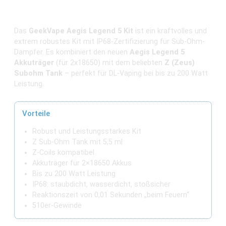
Sub-Ohm Tank – Power trifft auf
Widerstandskraft
Das
GeekVape Aegis Legend 5 Kit
ist ein kraftvolles und
extrem robustes Kit mit IP68-Zertifizierung für Sub-Ohm-
Dampfer. Es kombiniert den neuen
Aegis Legend 5
Akkuträger
(für 2x18650) mit dem beliebten
Z (Zeus)
Subohm Tank
– perfekt für DL-Vaping bei bis zu 200 Watt
Leistung.
Vorteile
Robust und Leistungsstarkes Kit
Z Sub-Ohm Tank mit 5,5 ml
Z-Coils kompatibel
Akkuträger für 2×18650 Akkus
Bis zu 200 Watt Leistung
IP68: staubdicht, wasserdicht, stoßsicher
Reaktionszeit von 0,01 Sekunden „beim Feuern“
510er-Gewinde