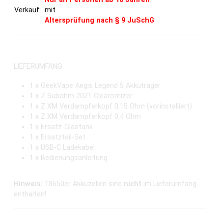
Verkauf:
mit
Altersprüfung nach § 9 JuSchG
LIEFERUMFANG
1 x GeekVape Aegis Legend 5 Akkuträger
1 x Z Subohm 2021 Clearomizer
1 x Z XM Verdampferkopf 0,15 Ohm (vorinstalliert)
1 x Z XM Verdampferkopf 0,4 Ohm
1 x Ersatz-Glastank
1 x Ersatzteil-Set
1 x USB-C Ladekabel
1 x Bedienungsanleitung
Hinweis:
18650er Akkuzellen sind
nicht
im Lieferumfang
enthalten!