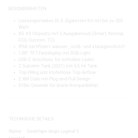
BESONDERHEITEN
Leistungsstarkes DL E-Zigaretten Kit mit bis zu 200
Watt
AS 4.0 Chipsatz mit 5 Ausgabemodi (Smart, Normal,
ECO, Custom, TC)
IP68-zertifiziert: wasser-, stoß- und staubgeschützt
1,08” TFT-Farbdisplay mit RGB-Light
USB-C Anschluss für schnelles Laden
Z Subohm Tank (2021) mit 5,5 ml Tank
Top-Filling und stufenlose Top-Airflow
Z XM Coils mit Plug-and-Pull Design
510er Gewinde für breite Kompatibilität
TECHNISCHE DETAILS
Name:
GeekVape Aegis Legend 5