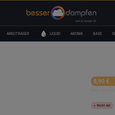
AKKUTRÄGER
LIQUID
AROMA
BASE
S
Vaporesso Pod Stick Cartridge 
Regulärer Prei
8,90 €
Preise inkl. MwSt
Nicht da!