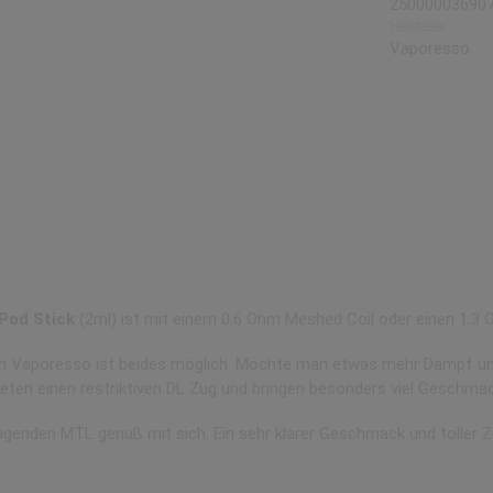
25000003690
Hersteller:
Vaporesso
 den Pod Stick im Doppelpack
Pod Stick
(2ml) ist mit einem 0.6 Ohm Meshed Coil oder einen 1.3
 Vaporesso ist beides möglich. Möchte man etwas mehr Dampf und e
eten einen restriktiven DL Zug und bringen besonders viel Geschm
ragenden MTL genuß mit sich. Ein sehr klarer Geschmack und toller