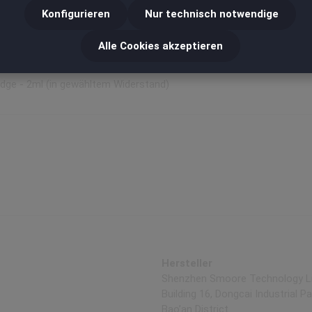
Konfigurieren
Nur technisch notwendige
Alle Cookies akzeptieren
idge - 2ml (in gewähltem Widerstand)
Hersteller
Shenzhen Smoore Technology L
Building 16, Dongcai Industrial P
Bao’an District