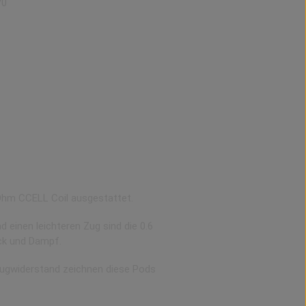
70
 Ohm CCELL Coil ausgestattet.
inen leichteren Zug sind die 0.6
ack und Dampf.
 Zugwiderstand zeichnen diese Pods