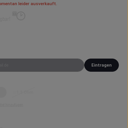
momentan leider ausverkauft.
gen lassen
ine E-Mail-Adresse. Sobald der Artikel wieder verfügbar ist,
ine Benachrichtigung.
sse
Eintragen
swählen
m
1.3 Ohm
 Option ist zurzeit nicht verfügbar.)
(Diese Option ist zurzeit nicht verfügbar.)
tel hinzufügen