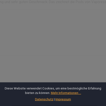
ung und sehr guten Geschmack. Das zeichnet die Pods von Vapores
Diese Website verwendet Cookies, um eine bestmögliche Erfahrung
ung
bieten zu können.
Mehr Informationen ...
 1.3 Ohm
Datenschutz
|
Impressum