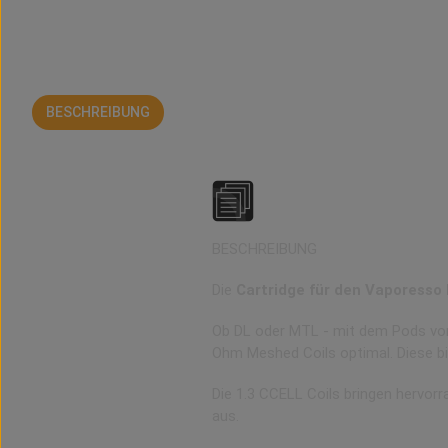
BESCHREIBUNG
BEWERTUNGEN
Die Ersatzkartusche für
BESCHREIBUNG
Die
Cartridge für den Vaporesso 
Ob DL oder MTL - mit dem Pods von
Ohm Meshed Coils optimal. Diese bi
Die 1.3 CCELL Coils bringen hervor
aus.