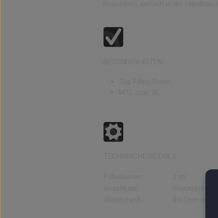
Besonders einfach in der Handhab
BESONDERHEITEN
Top Filling Pods
MTL oder DL
TECHNISCHE DETAILS
Füllvolumen:
2 ml
Anschluss:
Steckverbind
Widerstand:
0.6 Ohm oder