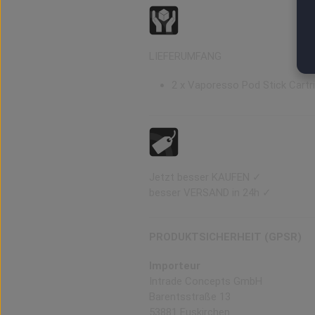
LIEFERUMFANG
2 x Vaporesso Pod Stick Cartr
Jetzt besser KAUFEN ✓
besser VERSAND in 24h ✓
PRODUKTSICHERHEIT (GPSR)
Importeur
Intrade Concepts GmbH
Barentsstraße 13
53881 Euskirchen