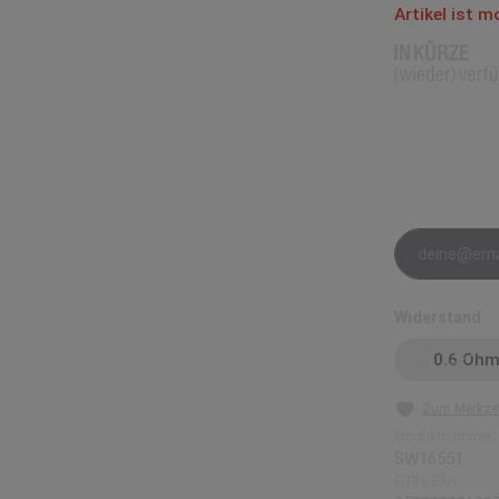
Artikel ist 
Benachrichti
Hinterlasse De
bekommst du e
E-Mail-Adre
au
Widerstand
0.6 Oh
(Diese
Zum Merkzet
Produktnummer:
SW16551
GTIN/EAN: