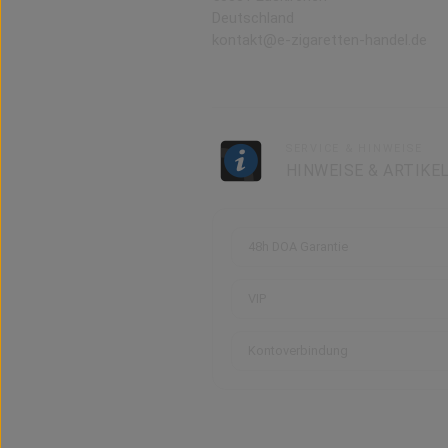
Deutschland
kontakt@e-zigaretten-handel.de
SERVICE & HINWEISE
HINWEISE & ARTIKE
48h DOA Garantie
VIP
Kontoverbindung