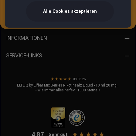
13:00 – 16:30 Uhr
Alle Cookies akzeptieren
Oder über unser
Kontaktformular
.
INFORMATIONEN
SERVICE-LINKS
★
★
★
★
★
08.08.26
ELFLIQ by Elfbar Mix Berries Nikotinsalz Liquid - 10 ml 20 mg...
- Wie immer alles perfekt. 1000 Sterne ⭐️
4,87
Sehr gut