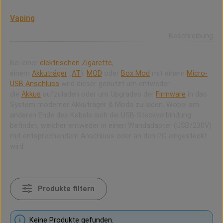
USB ist die Abkürzung von Universal Serial Bus, auch
USB-Anschluss genannt und relevanter Bestandteil im
Vaping
.
Beschreibung
Bei einer
elektrischen Zigarette
,
einem
Akkuträger
(
AT
),
MOD
oder
Box Mod
mit einem
Micro-
USB Anschluss
wird dieser genutzt um entweder
die
Akkus
aufzuladen oder um Upgrades der
Firmware
in das
System moderner Akkuträger & Mods zu laden. Wobei am
anderen Ende des Kabels sich die USB-Steckverbindung
befindet, welcher entweder in einen Wandadapter (USB/230V)
mit entsprechendem Anschluss oder an den PC eingesteckt
wird.
Produkte filtern
Keine Produkte gefunden.