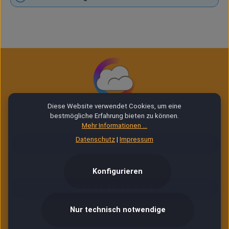
Diese Website verwendet Cookies, um eine
bestmögliche Erfahrung bieten zu können.
Mehr Informationen ...
E-Mail Service (24/7)
Datenschutz
|
Impressum
Service Mail
Konfigurieren
Telefonische Unterstützung & Beratung:
06753 96 99 99 9
Nur technisch notwendige
Montag – Freitag
10:00 – 12:00 Uhr