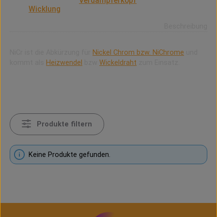
Ein NiCr-Coil ist ein
Verdampferkopf
mit
einer
Wicklung
aus Nickel-Chrome.
Beschreibung
NiCr ist die Abkürzung für
Nickel Chrom bzw. NiChrome
und
kommt als
Heizwendel
bzw
Wickeldraht
zum Einsatz.
Produkte filtern
Keine Produkte gefunden.