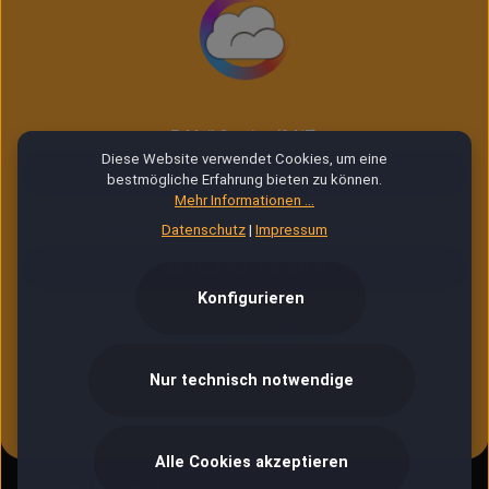
E-Mail Service (24/7)
Diese Website verwendet Cookies, um eine
Service Mail
bestmögliche Erfahrung bieten zu können.
Mehr Informationen ...
Datenschutz
|
Impressum
Telefonische Unterstützung & Beratung:
06753 96 99 99 9
Konfigurieren
Montag – Freitag
10:00 – 12:00 Uhr
13:00 – 16:30 Uhr
Nur technisch notwendige
Oder über unser
Kontaktformular
.
Alle Cookies akzeptieren