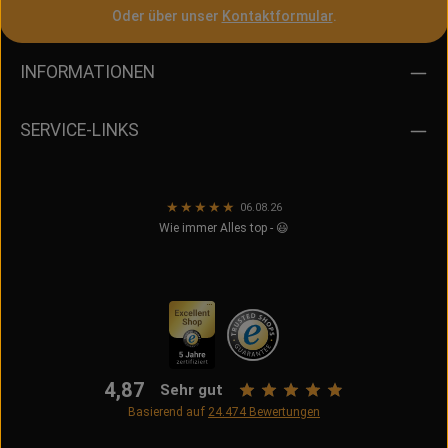
Oder über unser
Kontaktformular
.
INFORMATIONEN
SERVICE-LINKS
★
★
★
★
★
06.08.26
Wie immer Alles top - 😃
4,87
Sehr gut
Basierend auf
24.474
Bewertungen