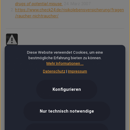
drugs of potential misuse.
24. März 2007.
https://www.check24.de/risikolebensversicherung/fragen
/raucher-nichtraucher/
Diese Website verwendet Cookies, um eine
Hinweis:
Folgende Artikel können Gesundheitsthemen
bestmögliche Erfahrung bieten zu können.
Mehr Informationen ...
behandeln. Diese dienen nicht der Selbstdiagnose und
ersetzen keine Arztdiagnosen.
Datenschutz
|
Impressum
Konfigurieren
Produkte filtern
Nur technisch notwendige
Keine Produkte gefunden.