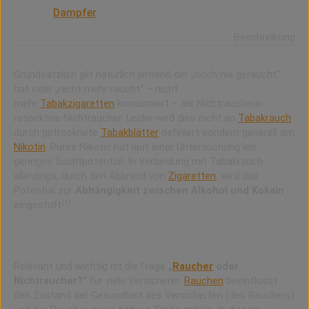
Ein Nichtraucher ist jemand der nicht mehr Zigaretten
raucht.
Dampfer
sind auch Nichtraucher!
Beschreibung
Grundsätzlich gilt natürlich jemand der „noch nie geraucht“
hat oder „nicht mehr raucht“ – nicht
mehr
Tabakzigaretten
konsumiert – als Nichtraucherin
respektive Nichtraucher. Leider wird dies nicht an
Tabakrauch
durch getrocknete
Tabakblätter
definiert sondern generell am
Nikotin
. Pures Nikotin hat laut einer Untersuchung ein
geringes Suchtpotential. In Verbindung mit Tabakrauch
allerdings, durch den Abbrand von
Zigaretten
, wird das
Potential zur
Abhängigkeit zwischen Alkohol und Kokain
(1)
eingestuft
.
Raucher oder Nichtraucher?
Relevant und wichtig ist die Frage
„
Raucher
oder
Nichtraucher?“
für viele Versicherer.
Rauchen
beeinflusst
den Zustand der Gesundheit des Versicherten (des Rauchers)