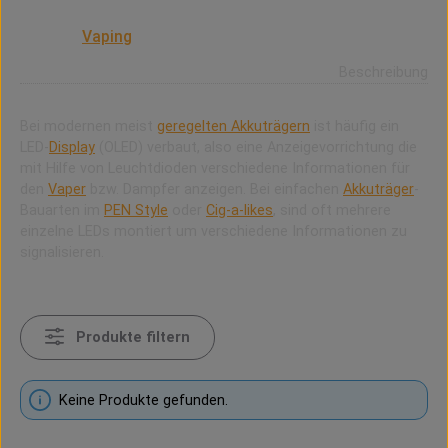
LED ist die Abkürzung für Leuchtdiode (eigentlich: light-
emitting diode = lichtemittierende Diode) und spielt
auch im
Vaping
eine Rolle.
Beschreibung
Bei modernen meist
geregelten Akkuträgern
ist häufig ein
LED-
Display
(OLED) verbaut, also eine Anzeigevorrichtung die
mit Hilfe von Leuchtdioden verschiedene Informationen für
den
Vaper
bzw. Dampfer anzeigen. Bei einfachen
Akkuträger
-
Bauarten im
PEN Style
oder
Cig-a-likes
, sind oft mehrere
einzelne LEDs montiert um verschiedene Informationen zu
signalisieren.
Produkte filtern
Keine Produkte gefunden.