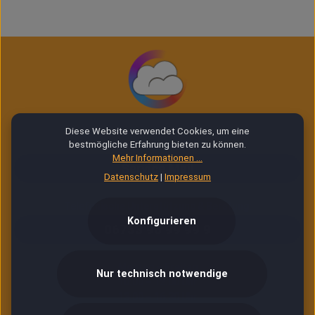
Diese Website verwendet Cookies, um eine
bestmögliche Erfahrung bieten zu können.
E-Mail Service (24/7)
Mehr Informationen ...
Service Mail
Datenschutz
|
Impressum
Telefonische Unterstützung & Beratung:
Konfigurieren
06753 96 99 99 9
Montag – Freitag
Nur technisch notwendige
10:00 – 12:00 Uhr
13:00 – 16:30 Uhr