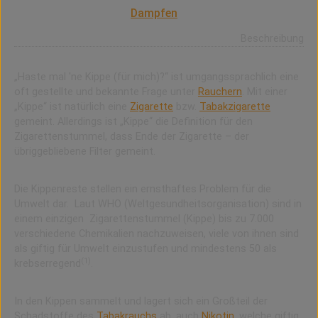
Die Kippe ist ein Synonym für die Tabakzigarette und
hat keinen Bezug zum
Dampfen
.
Beschreibung
„Haste mal 'ne Kippe (für mich)?“ ist umgangssprachlich eine
oft gestellte und bekannte Frage unter
Rauchern
. Mit einer
„Kippe“ ist natürlich eine
Zigarette
bzw.
Tabakzigarette
gemeint. Allerdings ist „Kippe“ die Definition für den
Zigarettenstummel, dass Ende der Zigarette – der
übriggebliebene Filter gemeint.
Die Kippenreste stellen ein ernsthaftes Problem für die
Umwelt dar. Laut WHO (Weltgesundheitsorganisation) sind in
einem einzigen Zigarettenstummel (Kippe) bis zu 7.000
verschiedene Chemikalien nachzuweisen, viele von ihnen sind
als giftig für Umwelt einzustufen und mindestens 50 als
(1)
krebserregend
.
In den Kippen sammelt und lagert sich ein Großteil der
Schadstoffe des
Tabakrauchs
ab, auch
Nikotin
, welche giftig