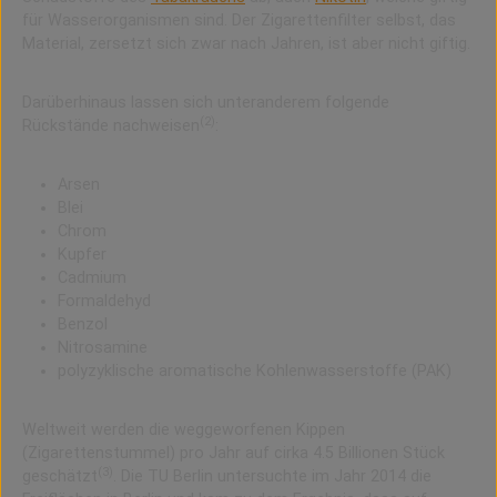
für Wasserorganismen sind. Der Zigarettenfilter selbst, das
Material, zersetzt sich zwar nach Jahren, ist aber nicht giftig.
Darüberhinaus lassen sich unteranderem folgende
(2)
Rückstände nachweisen
:
Arsen
Blei
Chrom
Kupfer
Cadmium
Formaldehyd
Benzol
Nitrosamine
polyzyklische aromatische Kohlenwasserstoffe
(PAK)
Weltweit werden die weggeworfenen Kippen
(Zigarettenstummel) pro Jahr auf cirka 4.5 Billionen Stück
(3)
geschätzt
. Die TU Berlin untersuchte im Jahr 2014 die