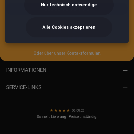
Nur technisch notwendige
06753 96 99 99 9
Montag – Freitag
Alle Cookies akzeptieren
10:00 – 12:00 Uhr
13:00 – 16:30 Uhr
Oder über unser
Kontaktformular
.
INFORMATIONEN
SERVICE-LINKS
★
★
★
★
★
06.08.26
Schnelle Lieferung - Preise anständig.