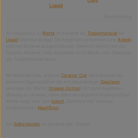
Keramik (offenporig) wird in einigen
Coils
als
Trägermaterial für
Liquid
verwendet.
Beschreibung
Im Gegensatz zu
Watte
ist Keramik als
Trägermaterial
für
Liquid
hitzebeständiger. Ein mögliches verbrennen bzw.
Kokeln
wird mit Keramik ausgeschlossen. Dennoch kommt bei den
meisten Keramik Coils, zusätzlich noch Watte oder Glasfaser
als Trägermaterial hinzu.
Mit Keramik Coils, englisch
Ceramic Coil
, wird versucht die
positiven Eigenschaften der hitzebeständigen
Glasfaser
und/oder der Watte (
Organic Cotton
) mit guter kapillaren
Wirkung zu vereinen, ohne dabei die negativen Eigenschaften:
Watte neigt eher zum
kokelt
, Glasfaser hat teilweise
Probleme beim
Nachfluss
.
Für
Selbstwickler
ist Keramik kein Thema.