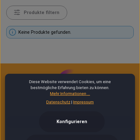
Produkte filtern
Keine Produkte gefunden.
Diese Website verwendet Cookies, um eine
bestmögliche Erfahrung bieten zu können.
Mehr Informationen ...
Datenschutz
|
Impressum
E-Mail Service (24/7)
Service Mail
Konfigurieren
Telefonische Unterstützung & Beratung: